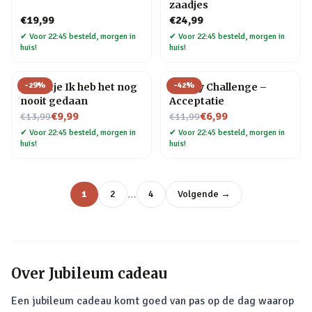
zaadjes
€19,99
€24,99
✔
Voor 22:45 besteld, morgen in
✔
Voor 22:45 besteld, morgen in
huis!
huis!
-
29
%
-
42
%
Tegeltje Ik heb het nog
30 Day Challenge –
nooit gedaan
Acceptatie
Nu voor
Nu voor
€9,99
€6,99
€13,99
€11,99
✔
Voor 22:45 besteld, morgen in
✔
Voor 22:45 besteld, morgen in
huis!
huis!
…
1
2
4
Volgende →
Over
Jubileum cadeau
Een jubileum cadeau komt goed van pas op de dag waarop