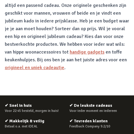
altijd een passend cadeau. Onze originele geschenken zijn
geschikt voor mannen, vrouwen of beide en je vindt een
jubileum kado in iedere prijsklasse. Heb je een budget waar
je je aan moet houden? Sorteer dan op prijs. Wil je vooral
een hip en origineel jubileum cadeau? Kies dan voor onze
bestverkochte producten. We hebben voor ieder wat wils:
van hippe woonaccessoires tot
handige gadgets
en toffe
keukenhulpjes. Bij ons ben je aan het juiste adres voor een
origineel en uniek cadeautje
.
✔
Snel in huis
✔
De leukste cadeaus
Voor 22:45 besteld, morgen in huis!
Voor ieder moment en iedereen
✔
Makkelijk & veilig
✔
Tevreden klanten
Betaal o.a. met iDEAL
Feedback Company 9.2/10