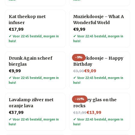
Kat theekop met
Muziekdoosje – What A
infuser
Wonderful World
€17,99
€9,99
✔
Voor 22:45 besteld, morgen in
✔
Voor 22:45 besteld, morgen in
huis!
huis!
-
9
%
Drunk Again scheef
Muziekdoosje – Happy
bierglas
Birthday
Nu voor
€9,99
€9,09
€9,99
✔
Voor 22:45 besteld, morgen in
✔
Voor 22:45 besteld, morgen in
huis!
huis!
-
22
%
Lavalamp zilver met
Whiskey glas on the
oranje lava
rocks
Nu voor
€37,99
€13,99
€17,99
✔
Voor 22:45 besteld, morgen in
✔
Voor 22:45 besteld, morgen in
huis!
huis!