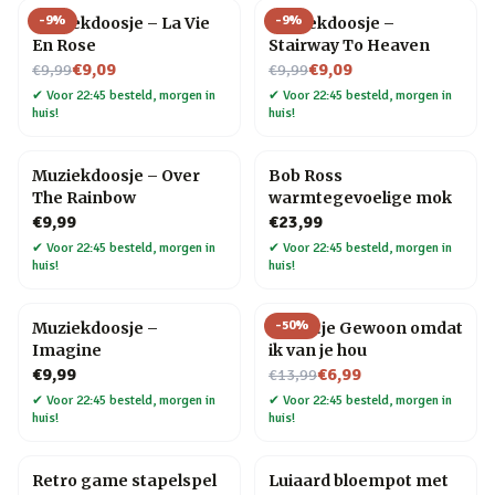
-
9
%
-
9
%
Muziekdoosje – La Vie
Muziekdoosje –
En Rose
Stairway To Heaven
Nu voor
Nu voor
€9,09
€9,09
€9,99
€9,99
✔
Voor 22:45 besteld, morgen in
✔
Voor 22:45 besteld, morgen in
huis!
huis!
Muziekdoosje – Over
Bob Ross
The Rainbow
warmtegevoelige mok
€9,99
€23,99
✔
Voor 22:45 besteld, morgen in
✔
Voor 22:45 besteld, morgen in
huis!
huis!
-
50
%
Muziekdoosje –
Tegeltje Gewoon omdat
Imagine
ik van je hou
Nu voor
€9,99
€6,99
€13,99
✔
Voor 22:45 besteld, morgen in
✔
Voor 22:45 besteld, morgen in
huis!
huis!
Retro game stapelspel
Luiaard bloempot met