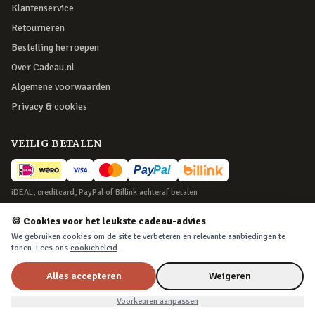
Klantenservice
Retourneren
Bestelling herroepen
Over Cadeau.nl
Algemene voorwaarden
Privacy & cookies
VEILIG BETALEN
iDEAL, creditcard, PayPal of Billink achteraf betalen
BEZORGING
🍪 Cookies voor het leukste cadeau-advies
We gebruiken cookies om de site te verbeteren en relevante aanbiedingen te
Voor 22:45 besteld, morgen in huis. Tot 365 dagen retourneren.
tonen. Lees ons
cookiebeleid
.
Alles accepteren
Weigeren
©
2026
Cadeau.nl — Alle rechten voorbehouden
Voorkeuren aanpassen
Algemene voorwaarden
·
Privacy & cookies
·
Cookievoorkeuren