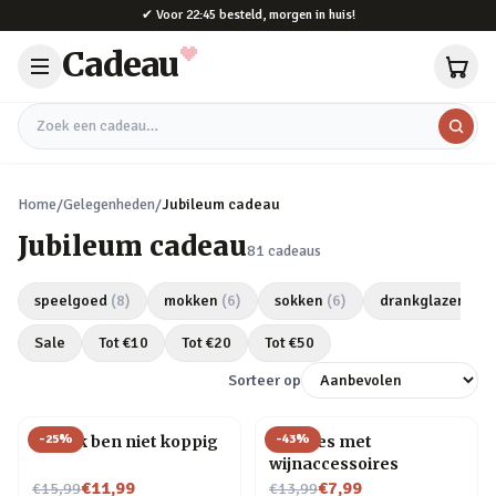
Naar hoofdinhoud
✔
Voor 22:45 besteld, morgen in huis!
Cadeau
Zoek een cadeau
Home
/
Gelegenheden
/
Jubileum cadeau
Jubileum cadeau
81
cadeaus
speelgoed
(
8
)
mokken
(
6
)
sokken
(
6
)
drankglazen
(
5
)
Sale
Tot €
10
Tot €
20
Tot €
50
Sorteer op
-
25
%
-
43
%
Mok Ik ben niet koppig
Wijnfles met
wijnaccessoires
Nu voor
Nu voor
€11,99
€7,99
€15,99
€13,99