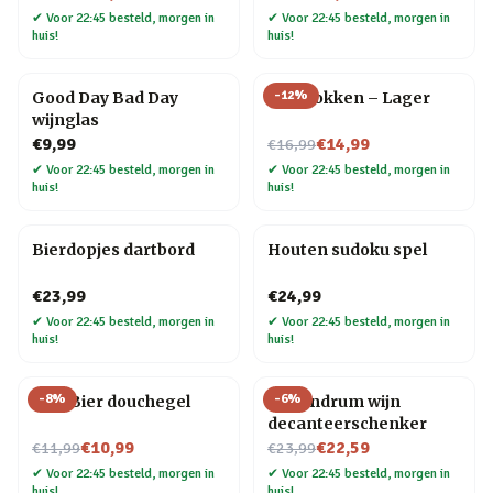
✔
Voor 22:45 besteld, morgen in
✔
Voor 22:45 besteld, morgen in
huis!
huis!
-
12
%
Good Day Bad Day
Bier sokken – Lager
wijnglas
Nu voor
€9,99
€14,99
€16,99
✔
Voor 22:45 besteld, morgen in
✔
Voor 22:45 besteld, morgen in
huis!
huis!
Bierdopjes dartbord
Houten sudoku spel
€23,99
€24,99
✔
Voor 22:45 besteld, morgen in
✔
Voor 22:45 besteld, morgen in
huis!
huis!
-
8
%
-
6
%
Wiki Bier douchegel
Conundrum wijn
decanteerschenker
Nu voor
Nu voor
€10,99
€22,59
€11,99
€23,99
✔
Voor 22:45 besteld, morgen in
✔
Voor 22:45 besteld, morgen in
huis!
huis!