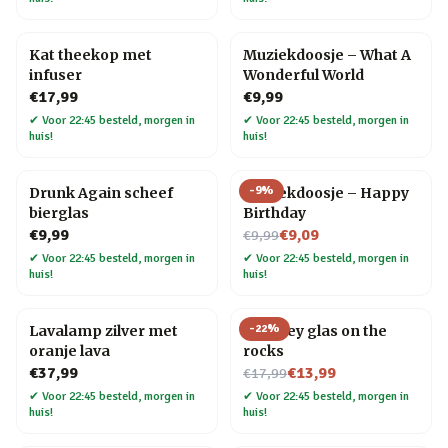
Kat theekop met
Muziekdoosje – What A
infuser
Wonderful World
€17,99
€9,99
✔
Voor 22:45 besteld, morgen in
✔
Voor 22:45 besteld, morgen in
huis!
huis!
-
9
%
Drunk Again scheef
Muziekdoosje – Happy
bierglas
Birthday
Nu voor
€9,99
€9,09
€9,99
✔
Voor 22:45 besteld, morgen in
✔
Voor 22:45 besteld, morgen in
huis!
huis!
-
22
%
Lavalamp zilver met
Whiskey glas on the
oranje lava
rocks
Nu voor
€37,99
€13,99
€17,99
✔
Voor 22:45 besteld, morgen in
✔
Voor 22:45 besteld, morgen in
huis!
huis!