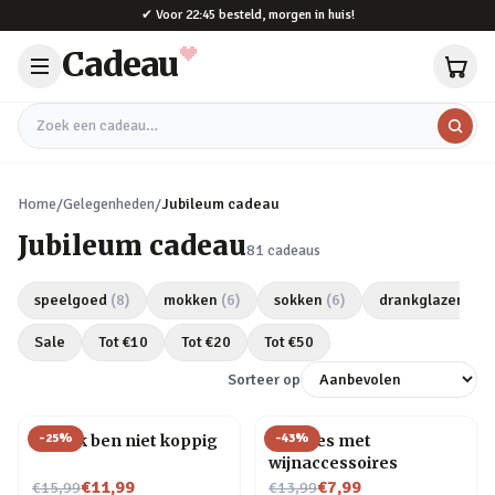
Naar hoofdinhoud
✔
Voor 22:45 besteld, morgen in huis!
Cadeau
Zoek een cadeau
Home
/
Gelegenheden
/
Jubileum cadeau
Jubileum cadeau
81
cadeaus
speelgoed
(
8
)
mokken
(
6
)
sokken
(
6
)
drankglazen
(
5
)
Sale
Tot €
10
Tot €
20
Tot €
50
Sorteer op
-
25
%
-
43
%
Mok Ik ben niet koppig
Wijnfles met
wijnaccessoires
Nu voor
Nu voor
€11,99
€7,99
€15,99
€13,99