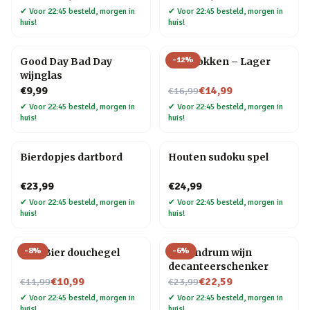
✔
Voor 22:45 besteld, morgen in
✔
Voor 22:45 besteld, morgen in
huis!
huis!
-
12
%
Good Day Bad Day
Bier sokken – Lager
wijnglas
Nu voor
€9,99
€14,99
€16,99
✔
Voor 22:45 besteld, morgen in
✔
Voor 22:45 besteld, morgen in
huis!
huis!
Bierdopjes dartbord
Houten sudoku spel
€23,99
€24,99
✔
Voor 22:45 besteld, morgen in
✔
Voor 22:45 besteld, morgen in
huis!
huis!
-
8
%
-
6
%
Wiki Bier douchegel
Conundrum wijn
decanteerschenker
Nu voor
Nu voor
€10,99
€22,59
€11,99
€23,99
✔
Voor 22:45 besteld, morgen in
✔
Voor 22:45 besteld, morgen in
huis!
huis!