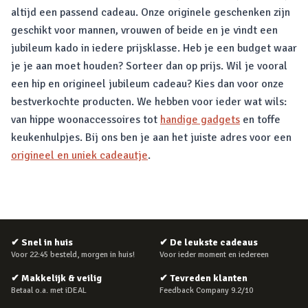
altijd een passend cadeau. Onze originele geschenken zijn
geschikt voor mannen, vrouwen of beide en je vindt een
jubileum kado in iedere prijsklasse. Heb je een budget waar
je je aan moet houden? Sorteer dan op prijs. Wil je vooral
een hip en origineel jubileum cadeau? Kies dan voor onze
bestverkochte producten. We hebben voor ieder wat wils:
van hippe woonaccessoires tot
handige gadgets
en toffe
keukenhulpjes. Bij ons ben je aan het juiste adres voor een
origineel en uniek cadeautje
.
✔
Snel in huis
✔
De leukste cadeaus
Voor 22:45 besteld, morgen in huis!
Voor ieder moment en iedereen
✔
Makkelijk & veilig
✔
Tevreden klanten
Betaal o.a. met iDEAL
Feedback Company 9.2/10