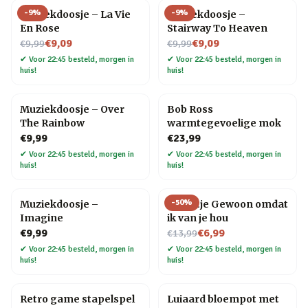
-
9
%
-
9
%
Muziekdoosje – La Vie
Muziekdoosje –
En Rose
Stairway To Heaven
Nu voor
Nu voor
€9,09
€9,09
€9,99
€9,99
✔
Voor 22:45 besteld, morgen in
✔
Voor 22:45 besteld, morgen in
huis!
huis!
Muziekdoosje – Over
Bob Ross
The Rainbow
warmtegevoelige mok
€9,99
€23,99
✔
Voor 22:45 besteld, morgen in
✔
Voor 22:45 besteld, morgen in
huis!
huis!
-
50
%
Muziekdoosje –
Tegeltje Gewoon omdat
Imagine
ik van je hou
Nu voor
€9,99
€6,99
€13,99
✔
Voor 22:45 besteld, morgen in
✔
Voor 22:45 besteld, morgen in
huis!
huis!
Retro game stapelspel
Luiaard bloempot met