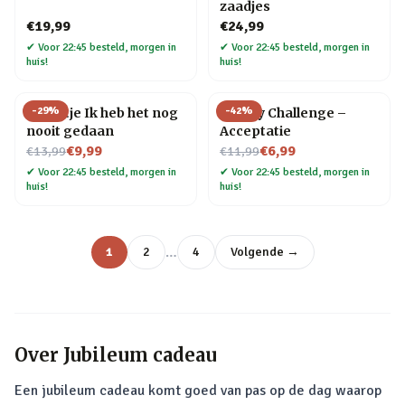
zaadjes
€19,99
€24,99
✔
Voor 22:45 besteld, morgen in
✔
Voor 22:45 besteld, morgen in
huis!
huis!
-
29
%
-
42
%
Tegeltje Ik heb het nog
30 Day Challenge –
nooit gedaan
Acceptatie
Nu voor
Nu voor
€9,99
€6,99
€13,99
€11,99
✔
Voor 22:45 besteld, morgen in
✔
Voor 22:45 besteld, morgen in
huis!
huis!
…
1
2
4
Volgende →
Over
Jubileum cadeau
Een jubileum cadeau komt goed van pas op de dag waarop