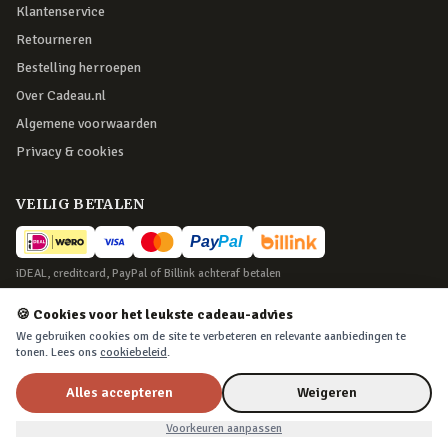
Klantenservice
Retourneren
Bestelling herroepen
Over Cadeau.nl
Algemene voorwaarden
Privacy & cookies
VEILIG BETALEN
iDEAL, creditcard, PayPal of Billink achteraf betalen
BEZORGING
🍪 Cookies voor het leukste cadeau-advies
We gebruiken cookies om de site te verbeteren en relevante aanbiedingen te
Voor 22:45 besteld, morgen in huis. Tot 365 dagen retourneren.
tonen. Lees ons
cookiebeleid
.
Alles accepteren
Weigeren
©
2026
Cadeau.nl — Alle rechten voorbehouden
Voorkeuren aanpassen
Algemene voorwaarden
·
Privacy & cookies
·
Cookievoorkeuren