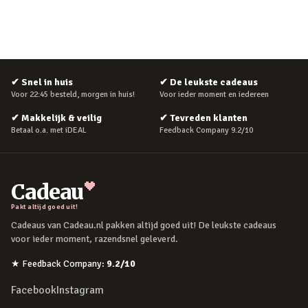
✔
Snel in huis
✔
De leukste cadeaus
Voor 22:45 besteld, morgen in huis!
Voor ieder moment en iedereen
✔
Makkelijk & veilig
✔
Tevreden klanten
Betaal o.a. met iDEAL
Feedback Company 9.2/10
Cadeau
Pakt altijd goed uit!
Cadeaus van Cadeau.nl pakken altijd goed uit! De leukste cadeaus
voor ieder moment, razendsnel geleverd.
★
Feedback Company
:
9.2
/10
Facebook
Instagram