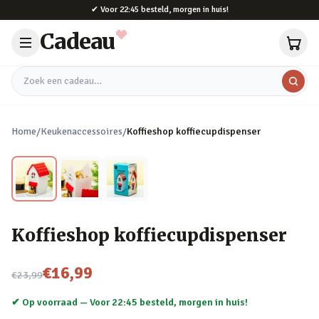
Naar hoofdinhoud
✔
Voor 22:45 besteld, morgen in huis!
Cadeau
Zoek een cadeau
Home
/
Keukenaccessoires
/
Koffieshop koffiecupdispenser
Koffieshop koffiecupdispenser
Nu voor
€16,99
€23,99
✔ Op voorraad —
Voor 22:45 besteld, morgen in huis!