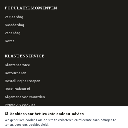
POPULAIRE MOMENTEN
Verjaardag
Moederdag
Vaderdag
Kerst
KLANTENSERVICE
Klantenservice
Retourneren
Bestelling herroepen
Over Cadeau.nl
Algemene voorwaarden
Privacy & cookies
🍪 Cookies voor het leukste cadeau-advies
VEILIG BETALEN
We gebruiken cookies om de site te verbeteren en relevante aanbiedingen te
tonen. Lees ons
cookiebeleid
.