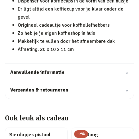
Dispenser voor koffiecups in de vorm van een huisje
Er ligt altijd een koffiecup voor je klaar onder de
gevel
Origineel cadeautje voor koffieliefhebbers
Zo heb je je eigen koffieshop in huis
Makkelijk te vullen door het afneembare dak
Afmeting: 20 x 10 x 11 cm
Aanvullende informatie
⌄
Verzenden & retourneren
⌄
Ook leuk als cadeau
-
7
%
Bierdopjes pistool
Hug Doug