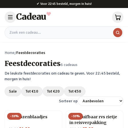
Naar hoofdinhoud
✔
Voor 22:45 besteld, morgen in huis!
Cadeau
Zoek een cadeau
Home
/
Feestdecoraties
Feestdecoraties
6
cadeaus
De leukste
feestdecoraties
om cadeau te geven. Voor 22:45 besteld,
morgen in huis!
Sale
Tot €
10
Tot €
20
Tot €
50
Sorteer op
-
33
%
-
33
%
Nep rozenblaadjes
Uitschuifbaar rvs rietje
in reisverpakking