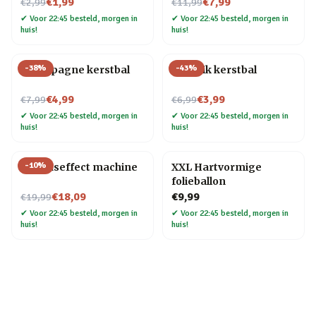
Nu voor
Nu voor
€1,99
€7,99
€2,99
€11,99
✔
Voor 22:45 besteld, morgen in
✔
Voor 22:45 besteld, morgen in
huis!
huis!
-
38
%
-
43
%
Champagne kerstbal
Bierblik kerstbal
Nu voor
Nu voor
€4,99
€3,99
€7,99
€6,99
✔
Voor 22:45 besteld, morgen in
✔
Voor 22:45 besteld, morgen in
huis!
huis!
-
10
%
Geluidseffect machine
XXL Hartvormige
folieballon
Nu voor
€18,09
€9,99
€19,99
✔
Voor 22:45 besteld, morgen in
✔
Voor 22:45 besteld, morgen in
huis!
huis!