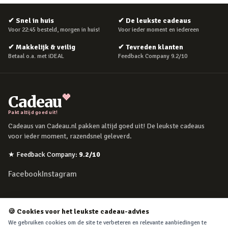
✔
Snel in huis
✔
De leukste cadeaus
Voor 22:45 besteld, morgen in huis!
Voor ieder moment en iedereen
✔
Makkelijk & veilig
✔
Tevreden klanten
Betaal o.a. met iDEAL
Feedback Company 9.2/10
Cadeau
Pakt altijd goed uit!
Cadeaus van Cadeau.nl pakken altijd goed uit! De leukste cadeaus
voor ieder moment, razendsnel geleverd.
★
Feedback Company
:
9.2
/10
Facebook
Instagram
POPULAIRE MOMENTEN
🍪 Cookies voor het leukste cadeau-advies
Verjaardag
We gebruiken cookies om de site te verbeteren en relevante aanbiedingen te