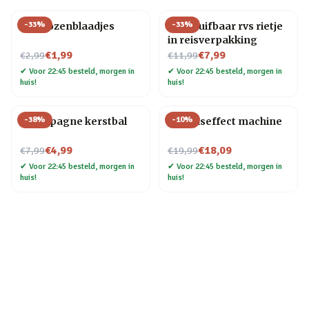
-
33
%
-
33
%
Nep rozenblaadjes
Uitschuifbaar rvs rietje
in reisverpakking
Nu voor
Nu voor
€1,99
€7,99
€2,99
€11,99
✔
Voor 22:45 besteld, morgen in
✔
Voor 22:45 besteld, morgen in
huis!
huis!
-
38
%
-
10
%
Champagne kerstbal
Geluidseffect machine
Nu voor
Nu voor
€4,99
€18,09
€7,99
€19,99
✔
Voor 22:45 besteld, morgen in
✔
Voor 22:45 besteld, morgen in
huis!
huis!