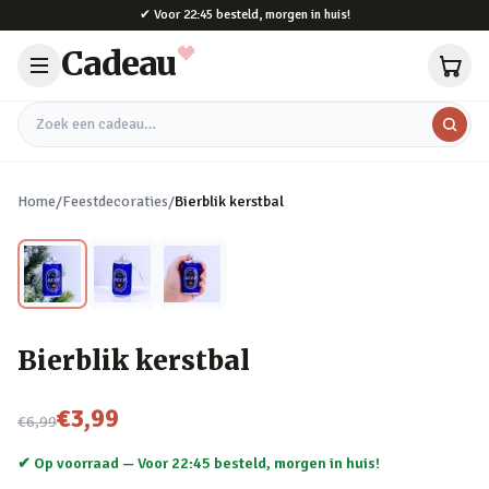
Naar hoofdinhoud
✔
Voor 22:45 besteld, morgen in huis!
Cadeau
Zoek een cadeau
Home
/
Feestdecoraties
/
Bierblik kerstbal
Bierblik kerstbal
Nu voor
€3,99
€6,99
✔ Op voorraad —
Voor 22:45 besteld, morgen in huis!