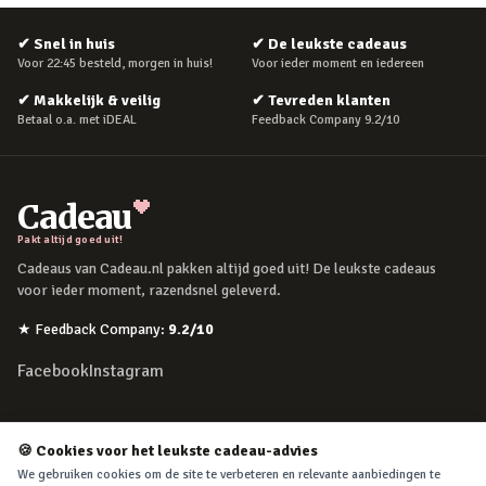
✔
Snel in huis
✔
De leukste cadeaus
Voor 22:45 besteld, morgen in huis!
Voor ieder moment en iedereen
✔
Makkelijk & veilig
✔
Tevreden klanten
Betaal o.a. met iDEAL
Feedback Company 9.2/10
Cadeau
Pakt altijd goed uit!
Cadeaus van Cadeau.nl pakken altijd goed uit! De leukste cadeaus
voor ieder moment, razendsnel geleverd.
★
Feedback Company
:
9.2
/10
Facebook
Instagram
POPULAIRE MOMENTEN
🍪 Cookies voor het leukste cadeau-advies
Verjaardag
We gebruiken cookies om de site te verbeteren en relevante aanbiedingen te