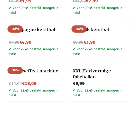
Nu voor
Nu voor
€1,99
€7,99
€2,99
€11,99
✔
Voor 22:45 besteld, morgen in
✔
Voor 22:45 besteld, morgen in
huis!
huis!
-
38
%
-
43
%
Champagne kerstbal
Bierblik kerstbal
Nu voor
Nu voor
€4,99
€3,99
€7,99
€6,99
✔
Voor 22:45 besteld, morgen in
✔
Voor 22:45 besteld, morgen in
huis!
huis!
-
10
%
Geluidseffect machine
XXL Hartvormige
folieballon
Nu voor
€18,09
€9,99
€19,99
✔
Voor 22:45 besteld, morgen in
✔
Voor 22:45 besteld, morgen in
huis!
huis!