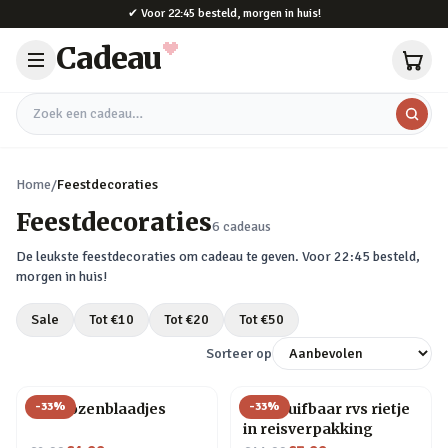
Naar hoofdinhoud
✔
Voor 22:45 besteld, morgen in huis!
Cadeau
Zoek een cadeau
Home
/
Feestdecoraties
Feestdecoraties
6
cadeaus
De leukste
feestdecoraties
om cadeau te geven. Voor 22:45 besteld,
morgen in huis!
Sale
Tot €
10
Tot €
20
Tot €
50
Sorteer op
-
33
%
-
33
%
Nep rozenblaadjes
Uitschuifbaar rvs rietje
in reisverpakking