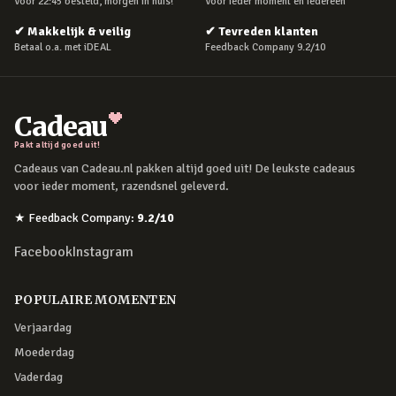
Voor 22:45 besteld, morgen in huis!
Voor ieder moment en iedereen
✔
Makkelijk & veilig
✔
Tevreden klanten
Betaal o.a. met iDEAL
Feedback Company 9.2/10
Cadeau
Pakt altijd goed uit!
Cadeaus van Cadeau.nl pakken altijd goed uit! De leukste cadeaus
voor ieder moment, razendsnel geleverd.
★
Feedback Company
:
9.2
/10
Facebook
Instagram
POPULAIRE MOMENTEN
Verjaardag
Moederdag
Vaderdag