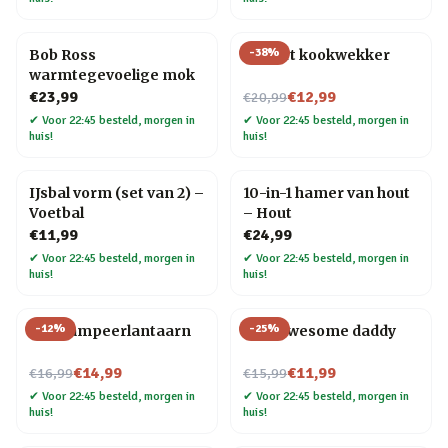
-
38
%
Bob Ross
Mozart kookwekker
warmtegevoelige mok
Nu voor
€23,99
€12,99
€20,99
✔
Voor 22:45 besteld, morgen in
✔
Voor 22:45 besteld, morgen in
huis!
huis!
IJsbal vorm (set van 2) –
10-in-1 hamer van hout
Voetbal
– Hout
€11,99
€24,99
✔
Voor 22:45 besteld, morgen in
✔
Voor 22:45 besteld, morgen in
huis!
huis!
-
12
%
-
25
%
Led kampeerlantaarn
Mok Awesome daddy
Nu voor
Nu voor
€14,99
€11,99
€16,99
€15,99
✔
Voor 22:45 besteld, morgen in
✔
Voor 22:45 besteld, morgen in
huis!
huis!