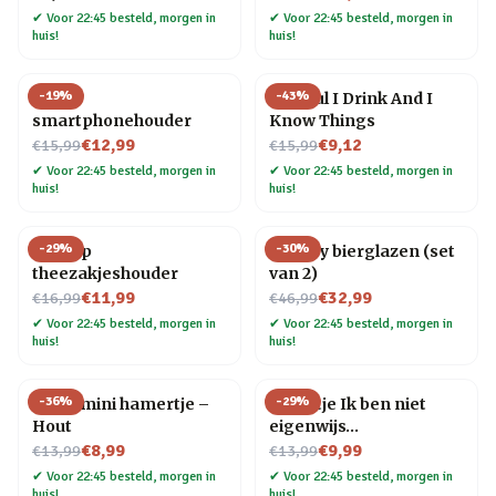
✔
Voor 22:45 besteld, morgen in
✔
Voor 22:45 besteld, morgen in
huis!
huis!
-
19
%
-
43
%
Ezel
Bierpul I Drink And I
smartphonehouder
Know Things
Nu voor
Nu voor
€12,99
€9,12
€15,99
€15,99
✔
Voor 22:45 besteld, morgen in
✔
Voor 22:45 besteld, morgen in
huis!
huis!
-
29
%
-
30
%
Pelicup
Gravity bierglazen (set
theezakjeshouder
van 2)
Nu voor
Nu voor
€11,99
€32,99
€16,99
€46,99
✔
Voor 22:45 besteld, morgen in
✔
Voor 22:45 besteld, morgen in
huis!
huis!
-
36
%
-
29
%
7-in-1 mini hamertje –
Tegeltje Ik ben niet
Hout
eigenwijs…
Nu voor
Nu voor
€8,99
€9,99
€13,99
€13,99
✔
Voor 22:45 besteld, morgen in
✔
Voor 22:45 besteld, morgen in
huis!
huis!