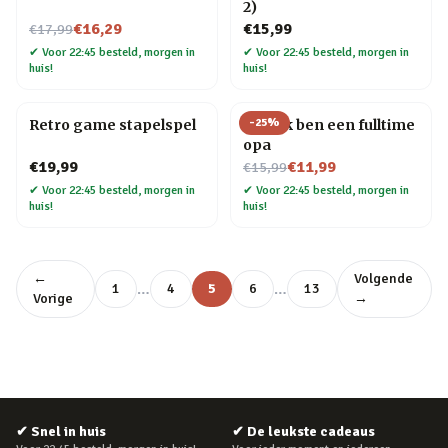
2)
Nu voor
€16,29
€15,99
€17,99
✔
Voor 22:45 besteld, morgen in
✔
Voor 22:45 besteld, morgen in
huis!
huis!
-
25
%
Retro game stapelspel
Mok Ik ben een fulltime
opa
Nu voor
€19,99
€11,99
€15,99
✔
Voor 22:45 besteld, morgen in
✔
Voor 22:45 besteld, morgen in
huis!
huis!
←
Volgende
…
…
1
4
5
6
13
Vorige
→
✔
Snel in huis
✔
De leukste cadeaus