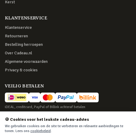
Kerst
KLANTENSERVICE
Klantenservice
Retourneren
Bestelling herroepen
Over Cadeau.nl
Algemene voorwaarden
Privacy & cookies
VEILIG BETALEN
iDEAL, creditcard, PayPal of Billink achteraf betalen
BEZORGING
🍪 Cookies voor het leukste cadeau-advies
We gebruiken cookies om de site te verbeteren en relevante aanbiedingen te
Voor 22:45 besteld, morgen in huis. Tot 365 dagen retourneren.
tonen. Lees ons
cookiebeleid
.