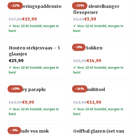
-
11
%
-
33
%
Bewateringspaddenstoel
Gitaar sleutelhanger
flesopener
Nu voor
Nu voor
€15,99
€3,99
€17,99
€5,99
✔
Voor 22:45 besteld, morgen in
✔
Voor 22:45 besteld, morgen in
huis!
huis!
-
6
%
Houten stekjesvaas – 3
Pizza Sokken
glaasjes
Nu voor
€25,99
€14,99
€15,99
✔
Voor 22:45 besteld, morgen in
✔
Voor 22:45 besteld, morgen in
huis!
huis!
-
29
%
-
14
%
Whiskey paraplu
Fiets multitool
Nu voor
Nu voor
€9,99
€11,99
€13,99
€13,99
✔
Voor 22:45 besteld, morgen in
✔
Voor 22:45 besteld, morgen in
huis!
huis!
-
9
%
Slapende vos mok
Golfbal glazen (set van