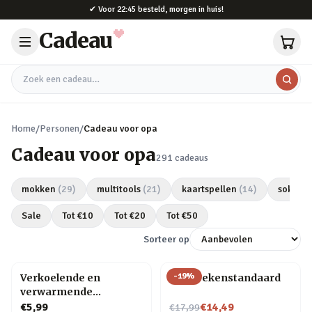
Naar hoofdinhoud
✔
Voor 22:45 besteld, morgen in huis!
Cadeau
Zoek een cadeau
Home
/
Personen
/
Cadeau voor opa
Cadeau voor opa
291
cadeaus
mokken
(
29
)
multitools
(
21
)
kaartspellen
(
14
)
sokken
Sale
Tot €
10
Tot €
20
Tot €
50
Sorteer op
-
19
%
Verkoelende en
Kat boekenstandaard
verwarmende
hoofdband
Nu voor
€5,99
€14,49
€17,99