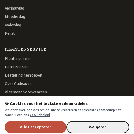
Verjaardag
Moederdag
Vaderdag
Kerst
KLANTENSERVICE
Klantenservice
Retourneren
Bestelling herroepen
Over Cadeau.nl
Algemene voorwaarden
Privacy & cookies
🍪 Cookies voor het leukste cadeau-advies
We gebruiken cookies om de site te verbeteren en relevante aanbiedingen te
tonen. Lees ons
cookiebeleid
.
VEILIG BETALEN
Alles accepteren
Weigeren