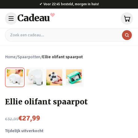
Naar hoofdinhoud
✔
Voor 22:45 besteld, morgen in huis!
Cadeau
Zoek een cadeau
Home
/
Spaarpotten
/
Ellie olifant spaarpot
Ellie olifant spaarpot
Nu voor
€27,99
€32,99
Tijdelijk uitverkocht