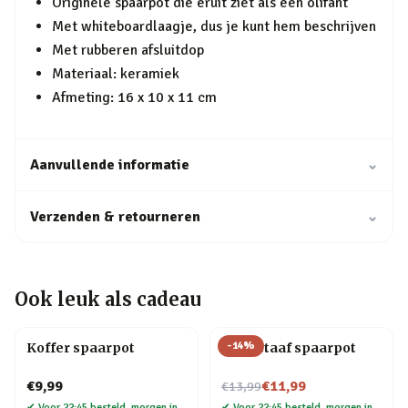
Originele spaarpot die eruit ziet als een olifant
Met whiteboardlaagje, dus je kunt hem beschrijven
Met rubberen afsluitdop
Materiaal: keramiek
Afmeting: 16 x 10 x 11 cm
Aanvullende informatie
⌄
Verzenden & retourneren
⌄
Ook leuk als cadeau
-
14
%
Koffer spaarpot
Goudstaaf spaarpot
Nu voor
€9,99
€11,99
€13,99
✔
Voor 22:45 besteld, morgen in
✔
Voor 22:45 besteld, morgen in