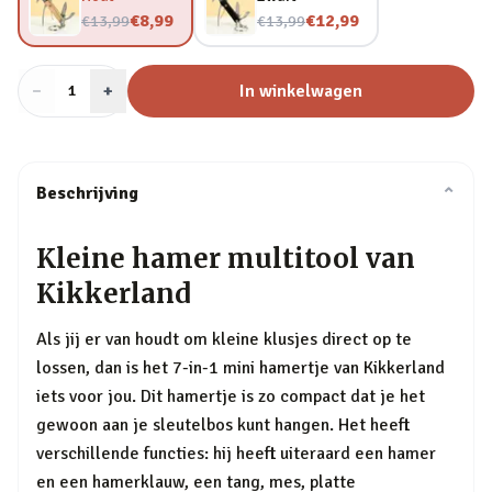
Nu voor
Nu voor
€8,99
€12,99
€13,99
€13,99
−
Aantal
+
:
In winkelwagen
1
Beschrijving
⌄
Kleine hamer multitool van
Kikkerland
Als jij er van houdt om kleine klusjes direct op te
lossen, dan is het 7-in-1 mini hamertje van Kikkerland
iets voor jou. Dit hamertje is zo compact dat je het
gewoon aan je sleutelbos kunt hangen. Het heeft
verschillende functies: hij heeft uiteraard een hamer
en een hamerklauw, een tang, mes, platte