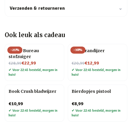
Verzenden & retourneren
⌄
Ook leuk als cadeau
-
21
%
-
38
%
Henry Bureau
BBQ brandijzer
stofzuiger
Nu voor
Nu voor
€22,99
€12,99
€28,99
€20,99
✔
Voor 22:45 besteld, morgen in
✔
Voor 22:45 besteld, morgen in
huis!
huis!
Book Crush bladwijzer
Bierdopjes pistool
€10,99
€8,99
✔
Voor 22:45 besteld, morgen in
✔
Voor 22:45 besteld, morgen in
huis!
huis!