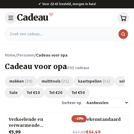
Naar hoofdinhoud
✔
Voor 22:45 besteld, morgen in huis!
Cadeau
Zoek een cadeau
Home
/
Personen
/
Cadeau voor opa
Cadeau voor opa
291
cadeaus
mokken
(
29
)
multitools
(
21
)
kaartspellen
(
14
)
sokken
Sale
Tot €
10
Tot €
20
Tot €
50
Sorteer op
-
19
%
Verkoelende en
Kat boekenstandaard
verwarmende
hoofdband
Nu voor
€5,99
€14,49
€17,99