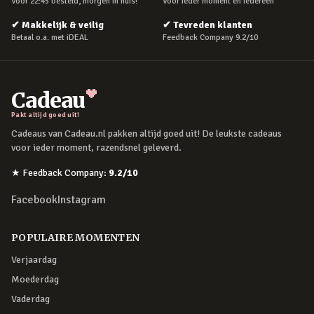
Voor 22:45 besteld, morgen in huis!
Voor ieder moment en iedereen
✔
Makkelijk & veilig
✔
Tevreden klanten
Betaal o.a. met iDEAL
Feedback Company 9.2/10
Cadeau
Pakt altijd goed uit!
Cadeaus van Cadeau.nl pakken altijd goed uit! De leukste cadeaus
voor ieder moment, razendsnel geleverd.
★
Feedback Company
:
9.2
/10
Facebook
Instagram
POPULAIRE MOMENTEN
Verjaardag
Moederdag
Vaderdag