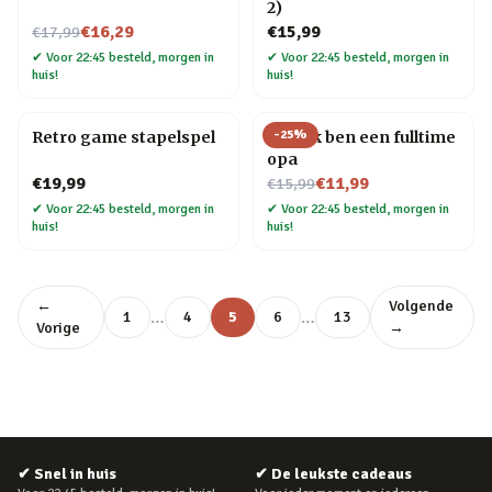
2)
Nu voor
€16,29
€15,99
€17,99
✔
Voor 22:45 besteld, morgen in
✔
Voor 22:45 besteld, morgen in
huis!
huis!
-
25
%
Retro game stapelspel
Mok Ik ben een fulltime
opa
Nu voor
€19,99
€11,99
€15,99
✔
Voor 22:45 besteld, morgen in
✔
Voor 22:45 besteld, morgen in
huis!
huis!
←
Volgende
…
…
1
4
5
6
13
Vorige
→
✔
Snel in huis
✔
De leukste cadeaus