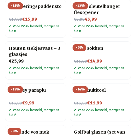
-
11
%
-
33
%
Bewateringspaddenstoel
Gitaar sleutelhanger
flesopener
Nu voor
Nu voor
€15,99
€3,99
€17,99
€5,99
✔
Voor 22:45 besteld, morgen in
✔
Voor 22:45 besteld, morgen in
huis!
huis!
-
6
%
Houten stekjesvaas – 3
Pizza Sokken
glaasjes
Nu voor
€25,99
€14,99
€15,99
✔
Voor 22:45 besteld, morgen in
✔
Voor 22:45 besteld, morgen in
huis!
huis!
-
29
%
-
14
%
Whiskey paraplu
Fiets multitool
Nu voor
Nu voor
€9,99
€11,99
€13,99
€13,99
✔
Voor 22:45 besteld, morgen in
✔
Voor 22:45 besteld, morgen in
huis!
huis!
-
9
%
Slapende vos mok
Golfbal glazen (set van