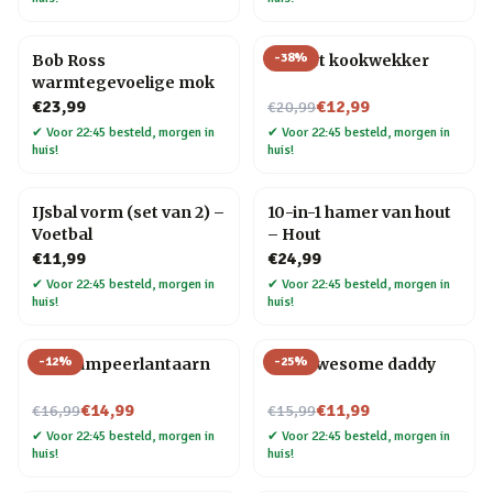
-
38
%
Bob Ross
Mozart kookwekker
warmtegevoelige mok
Nu voor
€23,99
€12,99
€20,99
✔
Voor 22:45 besteld, morgen in
✔
Voor 22:45 besteld, morgen in
huis!
huis!
IJsbal vorm (set van 2) –
10-in-1 hamer van hout
Voetbal
– Hout
€11,99
€24,99
✔
Voor 22:45 besteld, morgen in
✔
Voor 22:45 besteld, morgen in
huis!
huis!
-
12
%
-
25
%
Led kampeerlantaarn
Mok Awesome daddy
Nu voor
Nu voor
€14,99
€11,99
€16,99
€15,99
✔
Voor 22:45 besteld, morgen in
✔
Voor 22:45 besteld, morgen in
huis!
huis!