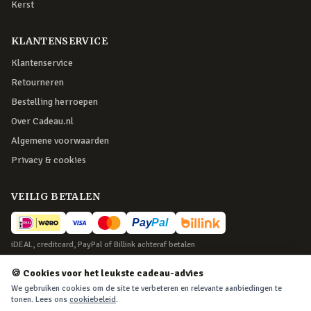
Kerst
KLANTENSERVICE
Klantenservice
Retourneren
Bestelling herroepen
Over Cadeau.nl
Algemene voorwaarden
Privacy & cookies
VEILIG BETALEN
iDEAL, creditcard, PayPal of Billink achteraf betalen
BEZORGING
🍪 Cookies voor het leukste cadeau-advies
We gebruiken cookies om de site te verbeteren en relevante aanbiedingen te
Voor 22:45 besteld, morgen in huis. Tot 365 dagen retourneren.
tonen. Lees ons
cookiebeleid
.