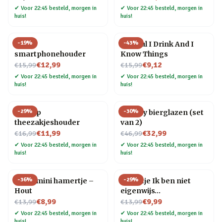
✔
Voor 22:45 besteld, morgen in
✔
Voor 22:45 besteld, morgen in
huis!
huis!
-
19
%
-
43
%
Ezel
Bierpul I Drink And I
smartphonehouder
Know Things
Nu voor
Nu voor
€12,99
€9,12
€15,99
€15,99
✔
Voor 22:45 besteld, morgen in
✔
Voor 22:45 besteld, morgen in
huis!
huis!
-
29
%
-
30
%
Pelicup
Gravity bierglazen (set
theezakjeshouder
van 2)
Nu voor
Nu voor
€11,99
€32,99
€16,99
€46,99
✔
Voor 22:45 besteld, morgen in
✔
Voor 22:45 besteld, morgen in
huis!
huis!
-
36
%
-
29
%
7-in-1 mini hamertje –
Tegeltje Ik ben niet
Hout
eigenwijs…
Nu voor
Nu voor
€8,99
€9,99
€13,99
€13,99
✔
Voor 22:45 besteld, morgen in
✔
Voor 22:45 besteld, morgen in
huis!
huis!