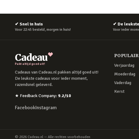
✔
Snel in huis
✔
De leukst
Voor 22:45 besteld, morgen in huis!
Voor ieder mome
Cadeau
POPULAI
Pakt altijd goed uit!
Verjaardag
Cadeaus van Cadeau.nl pakken altijd goed uit!
Moederdag
De leukste cadeaus voor ieder moment,
Vaderdag
razendsnel geleverd.
Kerst
★
Feedback Company
:
9.2
/10
Facebook
Instagram
©
2026
Cadeau.nl — Alle rechten voorbehouden