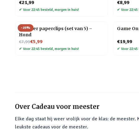
€21,99
€8,99
✔
Voor 22:45 besteld, morgen in huis!
✔
Voor 22:45 
-
25
%
Huisdier paperclips (set van 5) –
Game On 
Hond
Nu voor
€5,99
€19,99
€7,99
✔
Voor 22:45 besteld, morgen in huis!
✔
Voor 22:45 
Over
Cadeau voor meester
Elke dag staat hij weer vrolijk voor de klas: de meester
leukste cadeaus voor de meester.