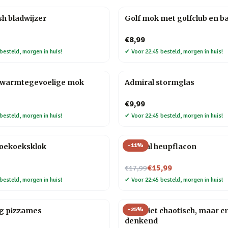
h bladwijzer
Golf mok met golfclub en ba
€8,99
besteld, morgen in huis!
✔
Voor 22:45 besteld, morgen in huis!
 warmtegevoelige mok
Admiral stormglas
€9,99
besteld, morgen in huis!
✔
Voor 22:45 besteld, morgen in huis!
-
11
%
koekoeksklok
Golfbal heupflacon
Nu voor
€15,99
€17,99
besteld, morgen in huis!
✔
Voor 22:45 besteld, morgen in huis!
-
25
%
ag pizzames
Mok Niet chaotisch, maar cr
denkend