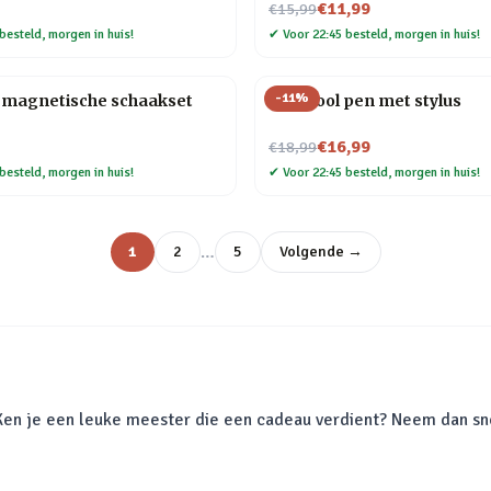
Nu voor
€11,99
€15,99
besteld, morgen in huis!
✔
Voor 22:45 besteld, morgen in huis!
-
11
%
magnetische schaakset
Multitool pen met stylus
Nu voor
€16,99
€18,99
besteld, morgen in huis!
✔
Voor 22:45 besteld, morgen in huis!
…
1
2
5
Volgende →
. Ken je een leuke meester die een cadeau verdient? Neem dan sn