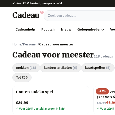
Naar hoofdinhoud
✔
Voor 22:45 besteld, morgen in huis!
Cadeau
Zoek een cadeau
Cadeauhulp
Populair
Nieuw
Gelegenheden
Vo
Home
/
Personen
/
Cadeau voor meester
Cadeau voor meester
118
cadeaus
mokken
(
18
)
kantoor artikelen
(
6
)
kaartspellen
(
5
)
Tot €
50
-
22
%
Houten sudoku spel
Zelfklev
(set van 6
Nu voor
€24,99
€6,9
€8,99
✔
Voor 22:45 besteld, morgen in huis!
✔
Voor 22:45 