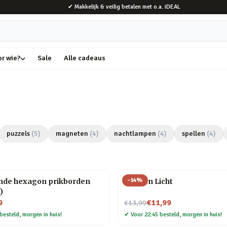
✔ Makkelijk & veilig betalen met o.a. iDEAL
or wie?
Sale
Alle cadeaus
puzzels
(
5
)
magneten
(
4
)
nachtlampen
(
4
)
spellen
(
4
)
-
14
%
ende hexagon prikborden
Flessen Licht
)
Nu voor
9
€11,99
€13,99
besteld, morgen in huis!
✔
Voor 22:45 besteld, morgen in huis!