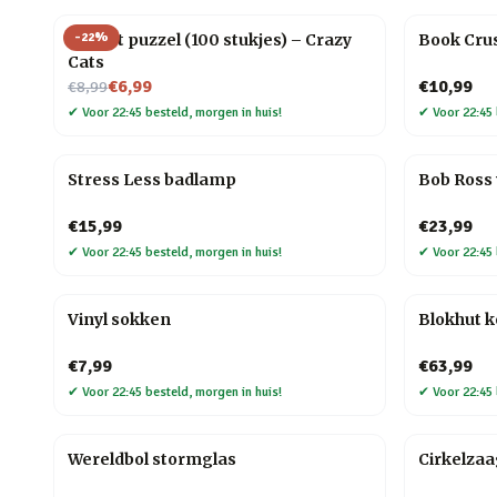
-
22
%
Pocket puzzel (100 stukjes) – Crazy
Book Crus
Cats
Nu voor
€6,99
€10,99
€8,99
✔
Voor 22:45 besteld, morgen in huis!
✔
Voor 22:45 
Stress Less badlamp
Bob Ross
€15,99
€23,99
✔
Voor 22:45 besteld, morgen in huis!
✔
Voor 22:45 
Vinyl sokken
Blokhut 
€7,99
€63,99
✔
Voor 22:45 besteld, morgen in huis!
✔
Voor 22:45 
Wereldbol stormglas
Cirkelza