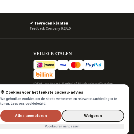
✔
Tevreden klanten
Feedback Company 9.2/10
VEILIG BETALEN
iDEAL, creditcard, PayPal of Billink achteraf betalen
🍪 Cookies voor het leukste cadeau-advies
BEZORGING
We gebruiken cookies om de site te verbeteren en relevante aanbiedingen te
Voor 22:45 besteld, morgen in huis. Tot 365
tonen. Lees ons
cookiebeleid
.
dagen retourneren.
Alles accepteren
Weigeren
Voorkeuren aanpassen
Algemene voorwaarden
·
Privacy & cookies
·
Cookievoorkeuren