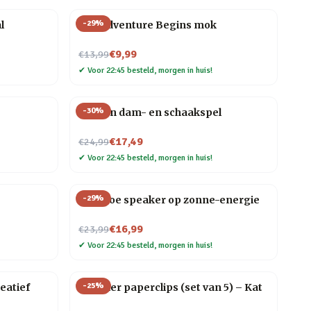
-
29
%
l
The Adventure Begins mok
Nu voor
€9,99
€13,99
✔
Voor 22:45 besteld, morgen in huis!
-
30
%
Houten dam- en schaakspel
Nu voor
€17,49
€24,99
✔
Voor 22:45 besteld, morgen in huis!
-
29
%
Bamboe speaker op zonne-energie
Nu voor
€16,99
€23,99
✔
Voor 22:45 besteld, morgen in huis!
-
25
%
eatief
Huisdier paperclips (set van 5) – Kat