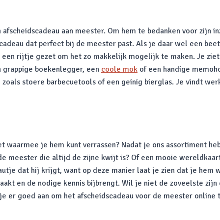
n afscheidscadeau aan meester. Om hem te bedanken voor zijn i
scadeau dat perfect bij de meester past. Als je daar wel een beetj
en rijtje gezet om het zo makkelijk mogelijk te maken. Je ziet
n grappige boekenlegger, een
coole mok
of een handige memohou
zoals stoere barbecuetools of een geinig bierglas. Je vindt werk
et waarmee je hem kunt verrassen? Nadat je ons assortiment he
de meester die altijd de zijne kwijt is? Of een mooie wereldkaa
autje dat hij krijgt, want op deze manier laat je zien dat je hem 
aakt en de nodige kennis bijbrengt. Wil je niet de zoveelste zi
je er goed aan om het afscheidscadeau voor de meester online t