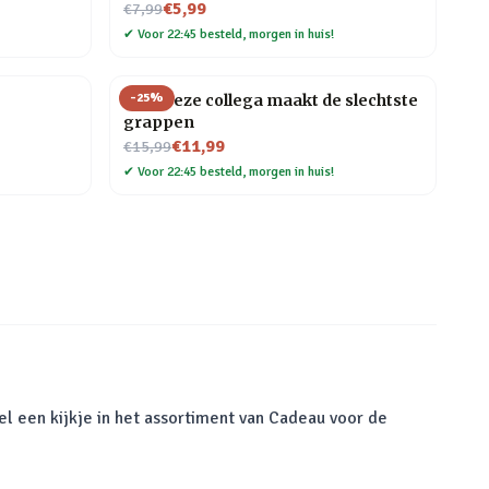
Nu voor
€5,99
€7,99
✔
Voor 22:45 besteld, morgen in huis!
-
25
%
Mok Deze collega maakt de slechtste
grappen
Nu voor
€11,99
€15,99
✔
Voor 22:45 besteld, morgen in huis!
el een kijkje in het assortiment van Cadeau voor de