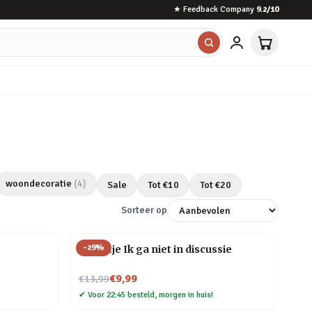
★
Feedback Company
9.2
/10
woondecoratie
(
4
)
Sale
Tot €
10
Tot €
20
Sorteer op
-
29
%
Tegeltje Ik ga niet in discussie
Nu voor
€9,99
€13,99
✔
Voor 22:45 besteld, morgen in huis!