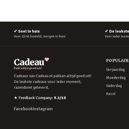
✔
Snel in huis
✔
De leukst
Voor 22:45 besteld, morgen in huis!
Voor ieder mome
Cadeau
POPULAI
Pakt altijd goed uit!
Verjaardag
Cadeaus van Cadeau.nl pakken altijd goed uit!
Moederdag
De leukste cadeaus voor ieder moment,
Vaderdag
razendsnel geleverd.
Kerst
★
Feedback Company
:
9.2
/10
Facebook
Instagram