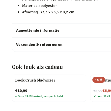
Materiaal: polyester
Afmeting: 33,3 x 23,5 x 0,2 cm
Aanvullende informatie
Verzenden & retourneren
Ook leuk als cadeau
-
22
%
Book Crush bladwijzer
Mannetje
Nu voor
€10,99
€6,9
€8,99
✔
Voor 22:45 besteld, morgen in huis!
✔
Voor 22:45 