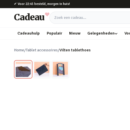
Naar hoofdinhoud
✔
Voor 22:45 besteld, morgen in huis!
Cadeau
Zoek een cadeau
Cadeauhulp
Populair
Nieuw
Gelegenheden
Vo
Home
/
Tablet accessoires
/
Vilten tablethoes