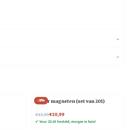
⌄
⌄
-
8
%
Letter magneten (set van 201)
Nu voor
€10,99
€11,99
✔
Voor 22:45 besteld, morgen in huis!