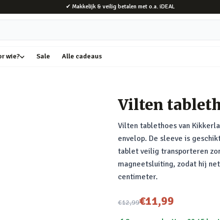
✔ Makkelijk & veilig betalen met o.a. iDEAL
or wie?
Sale
Alle cadeaus
Vilten tablet
Vilten tablethoes van Kikkerla
envelop. De sleeve is geschikt
tablet veilig transporteren z
magneetsluiting, zodat hij netj
centimeter.
Nu voor
€11,99
€12,99