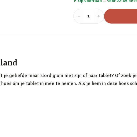
✔ Op voorraad —
Voor 22:45 best
−
Aantal
+
:
1
rland
je geliefde maar slordig om met zijn of haar tablet? Of zoek je
en hoes om je tablet in mee te nemen. Als je hem in deze hoes schui