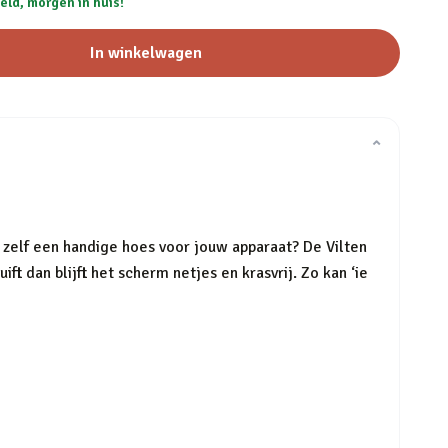
eld, morgen in huis!
In winkelwagen
⌄
 zelf een handige hoes voor jouw apparaat? De Vilten
ft dan blijft het scherm netjes en krasvrij. Zo kan ‘ie