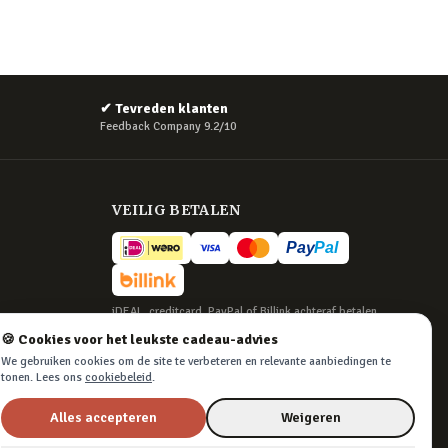
✔
Tevreden klanten
Feedback Company 9.2/10
VEILIG BETALEN
iDEAL, creditcard, PayPal of Billink achteraf betalen
🍪 Cookies voor het leukste cadeau-advies
BEZORGING
We gebruiken cookies om de site te verbeteren en relevante aanbiedingen te
Voor 22:45 besteld, morgen in huis. Tot 365
tonen. Lees ons
cookiebeleid
.
dagen retourneren.
Alles accepteren
Weigeren