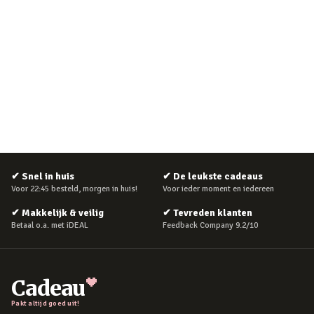
✔
Snel in huis
✔
De leukste cadeaus
Voor 22:45 besteld, morgen in huis!
Voor ieder moment en iedereen
✔
Makkelijk & veilig
✔
Tevreden klanten
Betaal o.a. met iDEAL
Feedback Company 9.2/10
Cadeau
Pakt altijd goed uit!