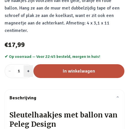
De haakjes zijn voorzien van een gele, oranje en rode
ballon. Hang ze aan de muur met dubbelzijdig tape of een
schroef of plak ze aan de koelkast, want er zit ook een
magneetje aan de achterkant. Afmeting: 4 x 3,1 x 11
centimeter.
€17,99
✔ Op voorraad —
Voor 22:45 besteld, morgen in huis!
−
Aantal
+
:
In winkelwagen
1
Beschrijving
⌄
Sleutelhaakjes met ballon van
Peleg Design