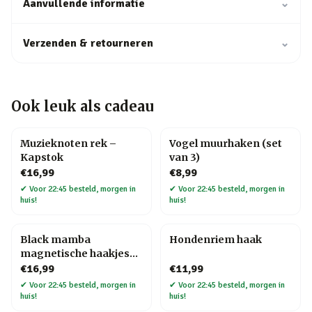
Aanvullende informatie
⌄
Verzenden & retourneren
⌄
Ook leuk als cadeau
Muzieknoten rek –
Vogel muurhaken (set
Kapstok
van 3)
€16,99
€8,99
✔
Voor 22:45 besteld, morgen in
✔
Voor 22:45 besteld, morgen in
huis!
huis!
Black mamba
Hondenriem haak
magnetische haakjes
(set van 2)
€16,99
€11,99
✔
Voor 22:45 besteld, morgen in
✔
Voor 22:45 besteld, morgen in
huis!
huis!