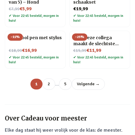
van 5) – Hond
schaakset
Nu voor
€5,99
€19,99
€7,99
✔
Voor 22:45 besteld, morgen in
✔
Voor 22:45 besteld, morgen in
huis!
huis!
-
11
%
-
25
%
Multitool pen met stylus
Mok Deze collega
maakt de slechtste
Nu voor
Nu voor
grappen
€16,99
€11,99
€18,99
€15,99
✔
Voor 22:45 besteld, morgen in
✔
Voor 22:45 besteld, morgen in
huis!
huis!
…
1
2
5
Volgende →
Over
Cadeau voor meester
Elke dag staat hij weer vrolijk voor de klas: de meester.