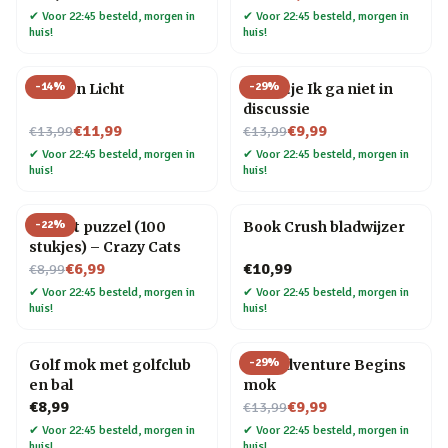
✔
Voor 22:45 besteld, morgen in
✔
Voor 22:45 besteld, morgen in
huis!
huis!
-
14
%
-
29
%
Flessen Licht
Tegeltje Ik ga niet in
discussie
Nu voor
Nu voor
€11,99
€9,99
€13,99
€13,99
✔
Voor 22:45 besteld, morgen in
✔
Voor 22:45 besteld, morgen in
huis!
huis!
-
22
%
Pocket puzzel (100
Book Crush bladwijzer
stukjes) – Crazy Cats
Nu voor
€6,99
€10,99
€8,99
✔
Voor 22:45 besteld, morgen in
✔
Voor 22:45 besteld, morgen in
huis!
huis!
-
29
%
Golf mok met golfclub
The Adventure Begins
en bal
mok
Nu voor
€8,99
€9,99
€13,99
✔
Voor 22:45 besteld, morgen in
✔
Voor 22:45 besteld, morgen in
huis!
huis!