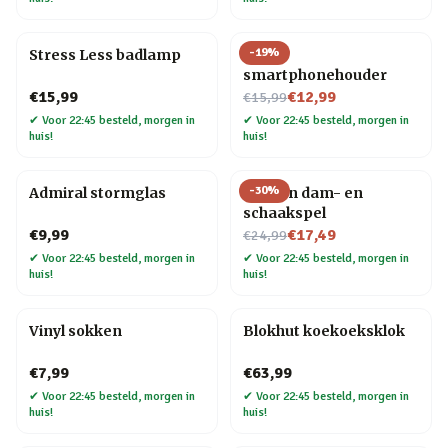
-
19
%
Stress Less badlamp
Ezel
smartphonehouder
Nu voor
€15,99
€12,99
€15,99
✔
Voor 22:45 besteld, morgen in
✔
Voor 22:45 besteld, morgen in
huis!
huis!
-
30
%
Admiral stormglas
Houten dam- en
schaakspel
Nu voor
€9,99
€17,49
€24,99
✔
Voor 22:45 besteld, morgen in
✔
Voor 22:45 besteld, morgen in
huis!
huis!
Vinyl sokken
Blokhut koekoeksklok
€7,99
€63,99
✔
Voor 22:45 besteld, morgen in
✔
Voor 22:45 besteld, morgen in
huis!
huis!