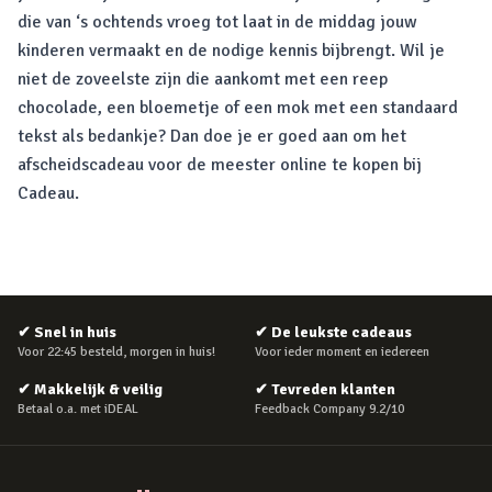
die van ‘s ochtends vroeg tot laat in de middag jouw
kinderen vermaakt en de nodige kennis bijbrengt. Wil je
niet de zoveelste zijn die aankomt met een reep
chocolade, een bloemetje of een mok met een standaard
tekst als bedankje? Dan doe je er goed aan om het
afscheidscadeau voor de meester online te kopen bij
Cadeau.
✔
Snel in huis
✔
De leukste cadeaus
Voor 22:45 besteld, morgen in huis!
Voor ieder moment en iedereen
✔
Makkelijk & veilig
✔
Tevreden klanten
Betaal o.a. met iDEAL
Feedback Company 9.2/10