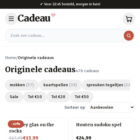
Naar hoofdinhoud
✔
Voor 22:45 besteld, morgen in huis!
Cadeau
Zoek een cadeau
Home
/
Originele cadeaus
Originele cadeaus
476
cadeaus
mokken
(
57
)
kaartspellen
(
39
)
spreuken tegeltjes
(
22
)
Sale
Tot €
10
Tot €
20
Tot €
50
Sorteer op
-
22
%
Whiskey glas on the
Houten sudoku spel
rocks
Nu voor
€13,99
€24,99
€17,99