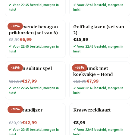
✔
Voor 22:45 besteld, morgen in
✔
Voor 22:45 besteld, morgen in
huis!
huis!
-
22
%
Zelfklevende hexagon
Golfbal glazen (set van
prikborden (set van 6)
2)
Nu voor
€6,99
€15,99
€8,99
✔
Voor 22:45 besteld, morgen in
✔
Voor 22:45 besteld, morgen in
huis!
huis!
-
31
%
-
33
%
Houten solitair spel
Dierenmok met
koekvakje – Hond
Nu voor
Nu voor
€17,99
€7,99
€25,99
€11,99
✔
Voor 22:45 besteld, morgen in
✔
Voor 22:45 besteld, morgen in
huis!
huis!
-
38
%
BBQ brandijzer
Kraswereldkaart
Nu voor
€12,99
€8,99
€20,99
✔
Voor 22:45 besteld, morgen in
✔
Voor 22:45 besteld, morgen in
huis!
huis!