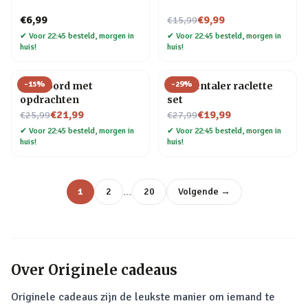
Nu voor
€6,99
€9,99
€15,99
✔
Voor 22:45 besteld, morgen in
✔
Voor 22:45 besteld, morgen in
huis!
huis!
-
15
%
-
29
%
Pizzabord met
Emmentaler raclette
opdrachten
set
Nu voor
Nu voor
€21,99
€19,99
€25,99
€27,99
✔
Voor 22:45 besteld, morgen in
✔
Voor 22:45 besteld, morgen in
huis!
huis!
…
1
2
20
Volgende →
Over
Originele cadeaus
Originele cadeaus zijn de leukste manier om iemand te