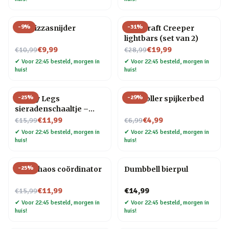
-
9
%
-
31
%
Kat Pizzasnijder
Minecraft Creeper
lightbars (set van 2)
Nu voor
Nu voor
€9,99
€19,99
€10,99
€28,99
✔
Voor 22:45 besteld, morgen in
✔
Voor 22:45 besteld, morgen in
huis!
huis!
-
25
%
-
29
%
Happy Legs
Controller spijkerbed
sieradenschaaltje –
Nu voor
Rood/pumps
Nu voor
€11,99
€4,99
€15,99
€6,99
✔
Voor 22:45 besteld, morgen in
✔
Voor 22:45 besteld, morgen in
huis!
huis!
-
25
%
Mok Chaos coördinator
Dumbbell bierpul
Nu voor
€11,99
€14,99
€15,99
✔
Voor 22:45 besteld, morgen in
✔
Voor 22:45 besteld, morgen in
huis!
huis!