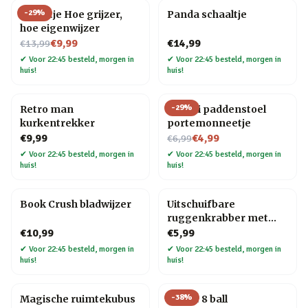
-
29
%
Tegeltje Hoe grijzer,
Panda schaaltje
hoe eigenwijzer
Nu voor
€9,99
€14,99
€13,99
✔
Voor 22:45 besteld, morgen in
✔
Voor 22:45 besteld, morgen in
huis!
huis!
-
29
%
Retro man
Kawaii paddenstoel
kurkentrekker
portemonneetje
Nu voor
€9,99
€4,99
€6,99
✔
Voor 22:45 besteld, morgen in
✔
Voor 22:45 besteld, morgen in
huis!
huis!
Book Crush bladwijzer
Uitschuifbare
ruggenkrabber met
houten handvat
€10,99
€5,99
✔
Voor 22:45 besteld, morgen in
✔
Voor 22:45 besteld, morgen in
huis!
huis!
-
38
%
Magische ruimtekubus
Mystic 8 ball