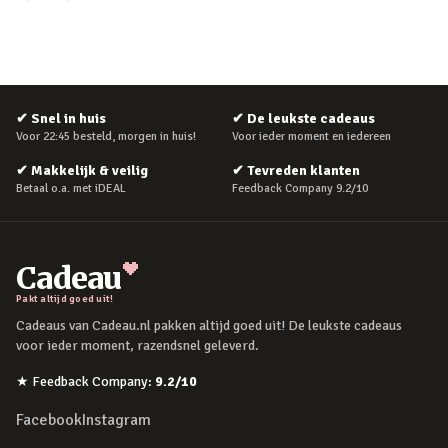
✔
Snel in huis
✔
De leukste cadeaus
Voor 22:45 besteld, morgen in huis!
Voor ieder moment en iedereen
✔
Makkelijk & veilig
✔
Tevreden klanten
Betaal o.a. met iDEAL
Feedback Company 9.2/10
Cadeau
Pakt altijd goed uit!
Cadeaus van Cadeau.nl pakken altijd goed uit! De leukste cadeaus
voor ieder moment, razendsnel geleverd.
★
Feedback Company
:
9.2
/10
Facebook
Instagram