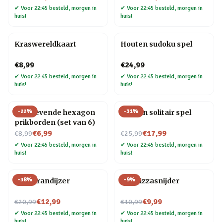
✔
Voor 22:45 besteld, morgen in
✔
Voor 22:45 besteld, morgen in
huis!
huis!
Kraswereldkaart
Houten sudoku spel
€8,99
€24,99
✔
Voor 22:45 besteld, morgen in
✔
Voor 22:45 besteld, morgen in
huis!
huis!
-
22
%
-
31
%
Zelfklevende hexagon
Houten solitair spel
prikborden (set van 6)
Nu voor
Nu voor
€6,99
€17,99
€8,99
€25,99
✔
Voor 22:45 besteld, morgen in
✔
Voor 22:45 besteld, morgen in
huis!
huis!
-
38
%
-
9
%
BBQ brandijzer
Kat Pizzasnijder
Nu voor
Nu voor
€12,99
€9,99
€20,99
€10,99
✔
Voor 22:45 besteld, morgen in
✔
Voor 22:45 besteld, morgen in
huis!
huis!