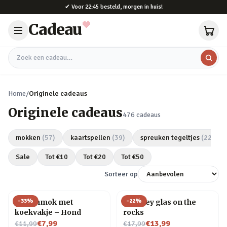
Naar hoofdinhoud
✔
Voor 22:45 besteld, morgen in huis!
Cadeau
Zoek een cadeau
Home
/
Originele cadeaus
Originele cadeaus
476
cadeaus
mokken
(
57
)
kaartspellen
(
39
)
spreuken tegeltjes
(
22
)
Sale
Tot €
10
Tot €
20
Tot €
50
Sorteer op
-
33
%
-
22
%
Dierenmok met
Whiskey glas on the
koekvakje – Hond
rocks
Nu voor
Nu voor
€7,99
€13,99
€11,99
€17,99