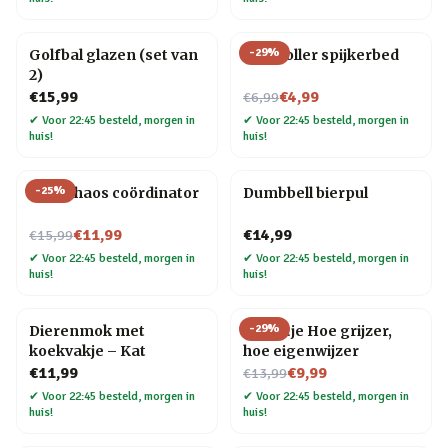
-
29
%
Golfbal glazen (set van
Controller spijkerbed
2)
Nu voor
€15,99
€4,99
€6,99
✔
Voor 22:45 besteld, morgen in
✔
Voor 22:45 besteld, morgen in
huis!
huis!
-
25
%
Mok Chaos coördinator
Dumbbell bierpul
Nu voor
€11,99
€14,99
€15,99
✔
Voor 22:45 besteld, morgen in
✔
Voor 22:45 besteld, morgen in
huis!
huis!
-
29
%
Dierenmok met
Tegeltje Hoe grijzer,
koekvakje – Kat
hoe eigenwijzer
Nu voor
€11,99
€9,99
€13,99
✔
Voor 22:45 besteld, morgen in
✔
Voor 22:45 besteld, morgen in
huis!
huis!