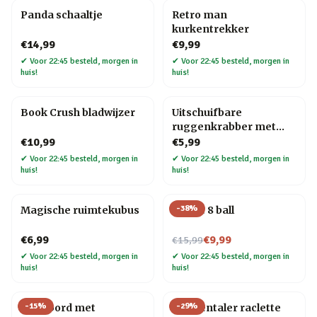
Panda schaaltje
Retro man
kurkentrekker
€14,99
€9,99
✔
Voor 22:45 besteld, morgen in
✔
Voor 22:45 besteld, morgen in
huis!
huis!
Book Crush bladwijzer
Uitschuifbare
ruggenkrabber met
houten handvat
€10,99
€5,99
✔
Voor 22:45 besteld, morgen in
✔
Voor 22:45 besteld, morgen in
huis!
huis!
-
38
%
Magische ruimtekubus
Mystic 8 ball
Nu voor
€6,99
€9,99
€15,99
✔
Voor 22:45 besteld, morgen in
✔
Voor 22:45 besteld, morgen in
huis!
huis!
-
15
%
-
29
%
Pizzabord met
Emmentaler raclette