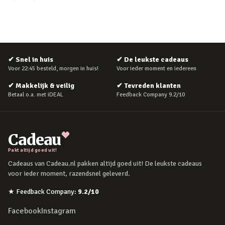
✔
Snel in huis
✔
De leukste cadeaus
Voor 22:45 besteld, morgen in huis!
Voor ieder moment en iedereen
✔
Makkelijk & veilig
✔
Tevreden klanten
Betaal o.a. met iDEAL
Feedback Company 9.2/10
Cadeau
Pakt altijd goed uit!
Cadeaus van Cadeau.nl pakken altijd goed uit! De leukste cadeaus
voor ieder moment, razendsnel geleverd.
★
Feedback Company
:
9.2
/10
Facebook
Instagram