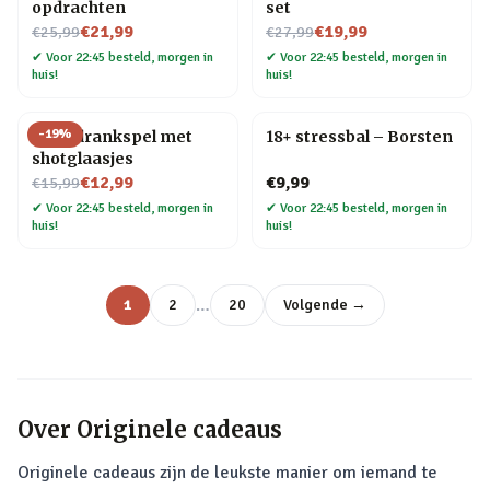
opdrachten
set
Nu voor
Nu voor
€21,99
€19,99
€25,99
€27,99
✔
Voor 22:45 besteld, morgen in
✔
Voor 22:45 besteld, morgen in
huis!
huis!
-
19
%
Ludo drankspel met
18+ stressbal – Borsten
shotglaasjes
Nu voor
€12,99
€9,99
€15,99
✔
Voor 22:45 besteld, morgen in
✔
Voor 22:45 besteld, morgen in
huis!
huis!
…
1
2
20
Volgende →
Over
Originele cadeaus
Originele cadeaus zijn de leukste manier om iemand te