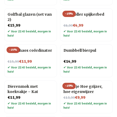
-
29
%
Golfbal glazen (set van
Controller spijkerbed
2)
Nu voor
€15,99
€4,99
€6,99
✔
Voor 22:45 besteld, morgen in
✔
Voor 22:45 besteld, morgen in
huis!
huis!
-
25
%
Mok Chaos coördinator
Dumbbell bierpul
Nu voor
€11,99
€14,99
€15,99
✔
Voor 22:45 besteld, morgen in
✔
Voor 22:45 besteld, morgen in
huis!
huis!
-
29
%
Dierenmok met
Tegeltje Hoe grijzer,
koekvakje – Kat
hoe eigenwijzer
Nu voor
€11,99
€9,99
€13,99
✔
Voor 22:45 besteld, morgen in
✔
Voor 22:45 besteld, morgen in
huis!
huis!