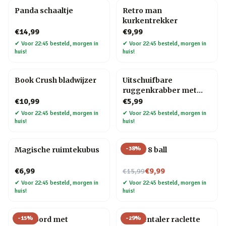
Panda schaaltje
Retro man
kurkentrekker
€14,99
€9,99
✔
Voor 22:45 besteld, morgen in
✔
Voor 22:45 besteld, morgen in
huis!
huis!
Book Crush bladwijzer
Uitschuifbare
ruggenkrabber met
houten handvat
€10,99
€5,99
✔
Voor 22:45 besteld, morgen in
✔
Voor 22:45 besteld, morgen in
huis!
huis!
-
38
%
Magische ruimtekubus
Mystic 8 ball
Nu voor
€6,99
€9,99
€15,99
✔
Voor 22:45 besteld, morgen in
✔
Voor 22:45 besteld, morgen in
huis!
huis!
-
15
%
-
29
%
Pizzabord met
Emmentaler raclette