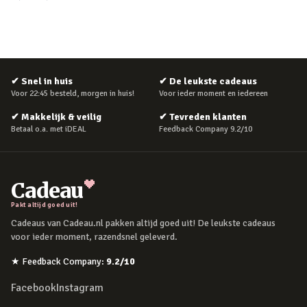
✔
Snel in huis
✔
De leukste cadeaus
Voor 22:45 besteld, morgen in huis!
Voor ieder moment en iedereen
✔
Makkelijk & veilig
✔
Tevreden klanten
Betaal o.a. met iDEAL
Feedback Company 9.2/10
Cadeau
Pakt altijd goed uit!
Cadeaus van Cadeau.nl pakken altijd goed uit! De leukste cadeaus
voor ieder moment, razendsnel geleverd.
★
Feedback Company
:
9.2
/10
Facebook
Instagram