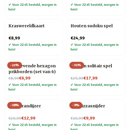
✔
Voor 22:45 besteld, morgen in
✔
Voor 22:45 besteld, morgen in
huis!
huis!
Kraswereldkaart
Houten sudoku spel
€8,99
€24,99
✔
Voor 22:45 besteld, morgen in
✔
Voor 22:45 besteld, morgen in
huis!
huis!
-
22
%
-
31
%
Zelfklevende hexagon
Houten solitair spel
prikborden (set van 6)
Nu voor
Nu voor
€6,99
€17,99
€8,99
€25,99
✔
Voor 22:45 besteld, morgen in
✔
Voor 22:45 besteld, morgen in
huis!
huis!
-
38
%
-
9
%
BBQ brandijzer
Kat Pizzasnijder
Nu voor
Nu voor
€12,99
€9,99
€20,99
€10,99
✔
Voor 22:45 besteld, morgen in
✔
Voor 22:45 besteld, morgen in
huis!
huis!