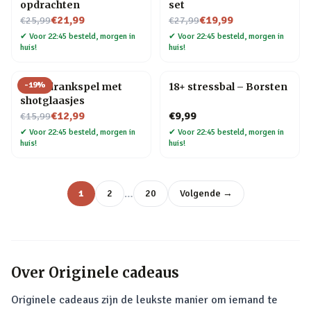
opdrachten
set
Nu voor
Nu voor
€21,99
€19,99
€25,99
€27,99
✔
Voor 22:45 besteld, morgen in
✔
Voor 22:45 besteld, morgen in
huis!
huis!
-
19
%
Ludo drankspel met
18+ stressbal – Borsten
shotglaasjes
Nu voor
€12,99
€9,99
€15,99
✔
Voor 22:45 besteld, morgen in
✔
Voor 22:45 besteld, morgen in
huis!
huis!
…
1
2
20
Volgende →
Over
Originele cadeaus
Originele cadeaus zijn de leukste manier om iemand te