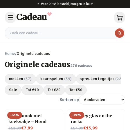
Naar hoofdinhoud
✔
Voor 22:45 besteld, morgen in huis!
Cadeau
Zoek een cadeau
Home
/
Originele cadeaus
Originele cadeaus
476
cadeaus
mokken
(
57
)
kaartspellen
(
39
)
spreuken tegeltjes
(
22
)
Sale
Tot €
10
Tot €
20
Tot €
50
Sorteer op
-
33
%
-
22
%
Dierenmok met
Whiskey glas on the
koekvakje – Hond
rocks
Nu voor
Nu voor
€7,99
€13,99
€11,99
€17,99