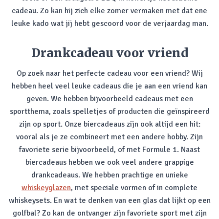
cadeau. Zo kan hij zich elke zomer vermaken met dat ene
leuke kado wat jij hebt gescoord voor de verjaardag man.
Drankcadeau voor vriend
Op zoek naar het perfecte cadeau voor een vriend? Wij
hebben heel veel leuke cadeaus die je aan een vriend kan
geven. We hebben bijvoorbeeld cadeaus met een
sportthema, zoals spelletjes of producten die geïnspireerd
zijn op sport. Onze biercadeaus zijn ook altijd een hit:
vooral als je ze combineert met een andere hobby. Zijn
favoriete serie bijvoorbeeld, of met Formule 1. Naast
biercadeaus hebben we ook veel andere grappige
drankcadeaus. We hebben prachtige en unieke
whiskeyglazen
, met speciale vormen of in complete
whiskeysets. En wat te denken van een glas dat lijkt op een
golfbal? Zo kan de ontvanger zijn favoriete sport met zijn