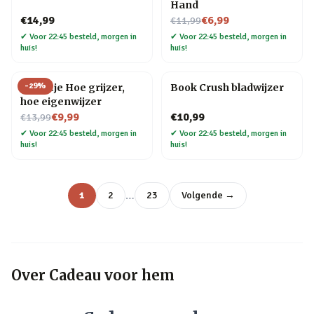
Hand
Nu voor
€14,99
€6,99
€11,99
✔
Voor 22:45 besteld, morgen in
✔
Voor 22:45 besteld, morgen in
huis!
huis!
-
29
%
Tegeltje Hoe grijzer,
Book Crush bladwijzer
hoe eigenwijzer
Nu voor
€9,99
€10,99
€13,99
✔
Voor 22:45 besteld, morgen in
✔
Voor 22:45 besteld, morgen in
huis!
huis!
…
1
2
23
Volgende →
Over
Cadeau voor hem