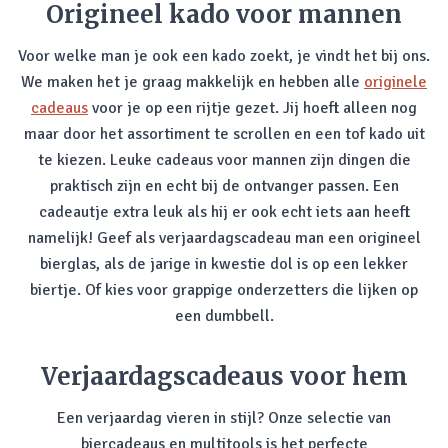
Origineel kado voor mannen
Voor welke man je ook een kado zoekt, je vindt het bij ons.
We maken het je graag makkelijk en hebben alle
originele
cadeaus
voor je op een rijtje gezet. Jij hoeft alleen nog
maar door het assortiment te scrollen en een tof kado uit
te kiezen. Leuke cadeaus voor mannen zijn dingen die
praktisch zijn en echt bij de ontvanger passen. Een
cadeautje extra leuk als hij er ook echt iets aan heeft
namelijk! Geef als verjaardagscadeau man een origineel
bierglas, als de jarige in kwestie dol is op een lekker
biertje. Of kies voor grappige onderzetters die lijken op
een dumbbell.
Verjaardagscadeaus voor hem
Een verjaardag vieren in stijl? Onze selectie van
biercadeaus en multitools is het perfecte