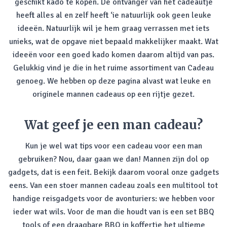
geschikt kado te kopen. De ontvanger van het cadeautje
heeft alles al en zelf heeft ‘ie natuurlijk ook geen leuke
ideeën. Natuurlijk wil je hem graag verrassen met iets
unieks, wat de opgave niet bepaald makkelijker maakt. Wat
ideeën voor een goed kado komen daarom altijd van pas.
Gelukkig vind je die in het ruime assortiment van Cadeau
genoeg. We hebben op deze pagina alvast wat leuke en
originele mannen cadeaus op een rijtje gezet.
Wat geef je een man cadeau?
Kun je wel wat tips voor een cadeau voor een man
gebruiken? Nou, daar gaan we dan! Mannen zijn dol op
gadgets, dat is een feit. Bekijk daarom vooral onze gadgets
eens. Van een stoer mannen cadeau zoals een multitool tot
handige reisgadgets voor de avonturiers: we hebben voor
ieder wat wils. Voor de man die houdt van is een set BBQ
tools of een draagbare BBQ in koffertje het ultieme