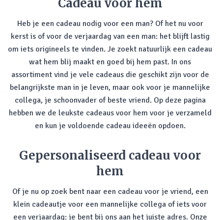
Cadeau voor hem
Heb je een cadeau nodig voor een man? Of het nu voor
kerst is of voor de verjaardag van een man: het blijft lastig
om iets origineels te vinden. Je zoekt natuurlijk een cadeau
wat hem blij maakt en goed bij hem past. In ons
assortiment vind je vele cadeaus die geschikt zijn voor de
belangrijkste man in je leven, maar ook voor je mannelijke
collega, je schoonvader of beste vriend. Op deze pagina
hebben we de leukste cadeaus voor hem voor je verzameld
en kun je voldoende cadeau ideeën opdoen.
Gepersonaliseerd cadeau voor
hem
Of je nu op zoek bent naar een cadeau voor je vriend, een
klein cadeautje voor een mannelijke collega of iets voor
een verjaardag: je bent bij ons aan het juiste adres. Onze