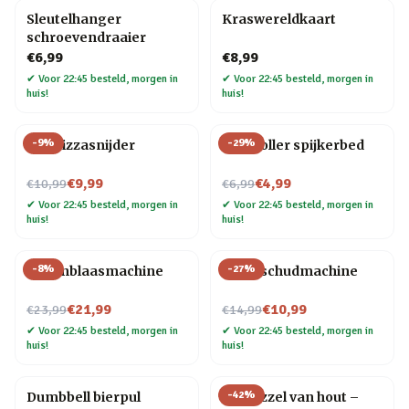
Sleutelhanger
Kraswereldkaart
schroevendraaier
€6,99
€8,99
✔
Voor 22:45 besteld, morgen in
✔
Voor 22:45 besteld, morgen in
huis!
huis!
-
9
%
-
29
%
Kat Pizzasnijder
Controller spijkerbed
Nu voor
Nu voor
€9,99
€4,99
€10,99
€6,99
✔
Voor 22:45 besteld, morgen in
✔
Voor 22:45 besteld, morgen in
huis!
huis!
-
8
%
-
27
%
Bellenblaasmachine
Kaartschudmachine
Nu voor
Nu voor
€21,99
€10,99
€23,99
€14,99
✔
Voor 22:45 besteld, morgen in
✔
Voor 22:45 besteld, morgen in
huis!
huis!
-
42
%
Dumbbell bierpul
3D puzzel van hout –