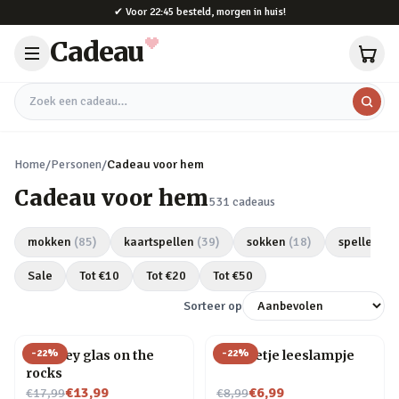
Naar hoofdinhoud
✔
Voor 22:45 besteld, morgen in huis!
Cadeau
Zoek een cadeau
Home
/
Personen
/
Cadeau voor hem
Cadeau voor hem
531
cadeaus
mokken
(
85
)
kaartspellen
(
39
)
sokken
(
18
)
spellen
(
1
Sale
Tot €
10
Tot €
20
Tot €
50
Sorteer op
-
22
%
-
22
%
Whiskey glas on the
Mannetje leeslampje
rocks
Nu voor
Nu voor
€13,99
€6,99
€17,99
€8,99