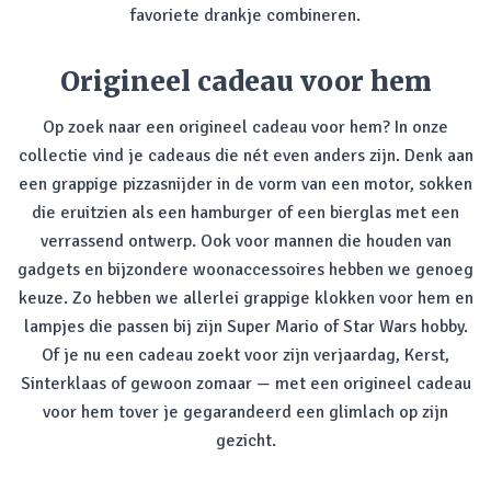
favoriete drankje combineren.
Origineel cadeau voor hem
Op zoek naar een origineel cadeau voor hem? In onze
collectie vind je cadeaus die nét even anders zijn. Denk aan
een grappige pizzasnijder in de vorm van een motor, sokken
die eruitzien als een hamburger of een bierglas met een
verrassend ontwerp. Ook voor mannen die houden van
gadgets en bijzondere woonaccessoires hebben we genoeg
keuze. Zo hebben we allerlei grappige klokken voor hem en
lampjes die passen bij zijn Super Mario of Star Wars hobby.
Of je nu een cadeau zoekt voor zijn verjaardag, Kerst,
Sinterklaas of gewoon zomaar — met een origineel cadeau
voor hem tover je gegarandeerd een glimlach op zijn
gezicht.