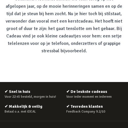
afgelopen jaar, op de mooie herinneringen samen en op de
tijd dat je steun bij hem zocht. Nu je hier toch bij stilstaat,
verwonder dan vooral met een kerstcadeau. Het hoeft niet
groot of duur te zijn: het gaat tenslotte om het gebaar. Bij
Cadeau vind je ook kleine cadeautjes voor hem: een setje
telelenzen voor op je telefoon, onderzetters of grappige
stressbal bijvoorbeeld.
✔
Snel in huis
✔
De leukste cadeaus
Voor 22:45 besteld, morgen in huis!
Voor ieder moment en iedereen
✔
Makkelijk & veilig
✔
Tevreden klanten
Betaal o.a. met iDEAL
Feedback Company 9.2/10