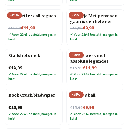
-
25
%
-
29
%
Mok Better colleagues
Tegeltje Met pensioen
gaan is een hele eer
Nu voor
Nu voor
€11,99
€9,99
€15,99
€13,99
✔
Voor 22:45 besteld, morgen in
✔
Voor 22:45 besteld, morgen in
huis!
huis!
-
25
%
Stadsfiets mok
Mok Ik werk met
absolute legendes
Nu voor
€14,99
€11,99
€15,99
✔
Voor 22:45 besteld, morgen in
✔
Voor 22:45 besteld, morgen in
huis!
huis!
-
38
%
Book Crush bladwijzer
Mystic 8 ball
Nu voor
€10,99
€9,99
€15,99
✔
Voor 22:45 besteld, morgen in
✔
Voor 22:45 besteld, morgen in
huis!
huis!