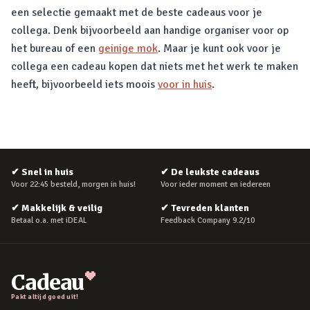
een selectie gemaakt met de beste cadeaus voor je
collega. Denk bijvoorbeeld aan handige organiser voor op
het bureau of een
geinige mok
. Maar je kunt ook voor je
collega een cadeau kopen dat niets met het werk te maken
heeft, bijvoorbeeld iets moois
voor in huis
.
✔
Snel in huis
✔
De leukste cadeaus
Voor 22:45 besteld, morgen in huis!
Voor ieder moment en iedereen
✔
Makkelijk & veilig
✔
Tevreden klanten
Betaal o.a. met iDEAL
Feedback Company 9.2/10
Cadeau
Pakt altijd goed uit!