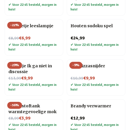
✔
Voor 22:45 besteld, morgen in
✔
Voor 22:45 besteld, morgen in
huis!
huis!
-
22
%
Mannetje leeslampje
Houten sudoku spel
Nu voor
€6,99
€24,99
€8,99
✔
Voor 22:45 besteld, morgen in
✔
Voor 22:45 besteld, morgen in
huis!
huis!
-
29
%
-
9
%
Tegeltje Ik ga niet in
Kat Pizzasnijder
discussie
Nu voor
Nu voor
€9,99
€9,99
€13,99
€10,99
✔
Voor 22:45 besteld, morgen in
✔
Voor 22:45 besteld, morgen in
huis!
huis!
-
56
%
Brandstoftank
Brandy verwarmer
warmtegevoelige mok
Nu voor
€3,99
€12,99
€8,99
✔
Voor 22:45 besteld, morgen in
✔
Voor 22:45 besteld, morgen in
huis!
huis!