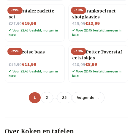
-
29
%
-
19
%
Emmentaler raclette
Ludo drankspel met
set
shotglaasjes
Nu voor
Nu voor
€19,99
€12,99
€27,99
€15,99
✔
Voor 22:45 besteld, morgen in
✔
Voor 22:45 besteld, morgen in
huis!
huis!
-
25
%
-
18
%
Mok Trotse baas
Harry Potter Toverstaf
eetstokjes
Nu voor
Nu voor
€11,99
€8,99
€15,99
€10,99
✔
Voor 22:45 besteld, morgen in
✔
Voor 22:45 besteld, morgen in
huis!
huis!
…
1
2
25
Volgende →
Over
Koken en tafelen