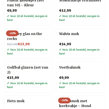
Plastic ijsblokjes (set
Stokstaartje tea infuser
van 30) – Kleur
€6,99
€12,99
✔
Voor 22:45 besteld, morgen in
✔
Voor 22:45 besteld, morgen in
huis!
huis!
-
22
%
Whiskey glas on the
Walvis mok
rocks
Nu voor
€13,99
€14,99
€17,99
✔
Voor 22:45 besteld, morgen in
✔
Voor 22:45 besteld, morgen in
huis!
huis!
Golfbal glazen (set van
Voetbalmok
2)
€15,99
€9,99
✔
Voor 22:45 besteld, morgen in
✔
Voor 22:45 besteld, morgen in
huis!
huis!
-
33
%
Fiets mok
Dierenmok met
koekvakje – Hond