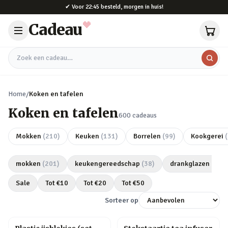
Naar hoofdinhoud
✔
Voor 22:45 besteld, morgen in huis!
Cadeau
Zoek een cadeau
Home
/
Koken en tafelen
Koken en tafelen
600
cadeaus
Mokken
(
210
)
Keuken
(
131
)
Borrelen
(
99
)
Kookgerei
(
mokken
(
201
)
keukengereedschap
(
38
)
drankglazen
(
27
)
Sale
Tot €
10
Tot €
20
Tot €
50
Sorteer op