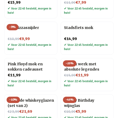
Nu voor
€15,99
€7,99
€11,99
✔
Voor 22:45 besteld, morgen in
✔
Voor 22:45 besteld, morgen in
huis!
huis!
-
9
%
Kat Pizzasnijder
Stadsfiets mok
Nu voor
€9,99
€14,99
€10,99
✔
Voor 22:45 besteld, morgen in
✔
Voor 22:45 besteld, morgen in
huis!
huis!
-
25
%
Pink Floyd mok en
Mok Ik werk met
sokken cadeauset
absolute legendes
Nu voor
€11,99
€11,99
€15,99
✔
Voor 22:45 besteld, morgen in
✔
Voor 22:45 besteld, morgen in
huis!
huis!
-
10
%
-
45
%
Rollende whiskeyglazen
Happy Birthday
(set van 2)
wijnglas
Nu voor
Nu voor
€21,69
€5,99
€23,99
€10,99
✔
Voor 22:45 besteld, morgen in
✔
Voor 22:45 besteld, morgen in