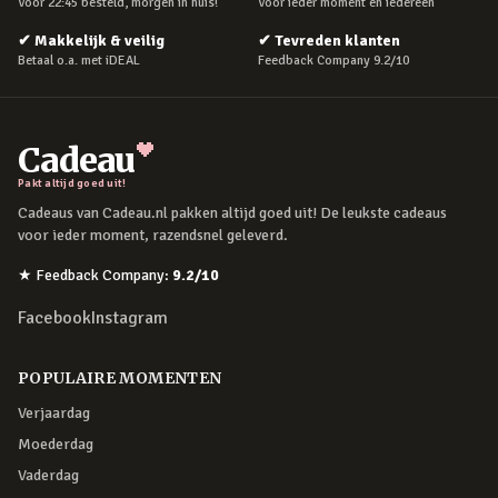
Voor 22:45 besteld, morgen in huis!
Voor ieder moment en iedereen
✔
Makkelijk & veilig
✔
Tevreden klanten
Betaal o.a. met iDEAL
Feedback Company 9.2/10
Cadeau
Pakt altijd goed uit!
Cadeaus van Cadeau.nl pakken altijd goed uit! De leukste cadeaus
voor ieder moment, razendsnel geleverd.
★
Feedback Company
:
9.2
/10
Facebook
Instagram
POPULAIRE MOMENTEN
Verjaardag
Moederdag
Vaderdag