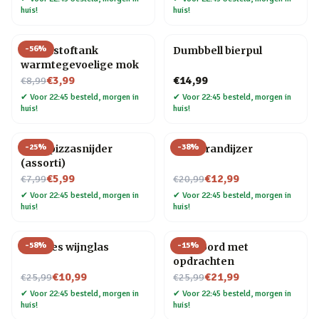
huis!
huis!
-
56
%
Brandstoftank
Dumbbell bierpul
warmtegevoelige mok
Nu voor
€3,99
€14,99
€8,99
✔
Voor 22:45 besteld, morgen in
✔
Voor 22:45 besteld, morgen in
huis!
huis!
-
25
%
-
38
%
Fiets pizzasnijder
BBQ brandijzer
(assorti)
Nu voor
Nu voor
€5,99
€12,99
€7,99
€20,99
✔
Voor 22:45 besteld, morgen in
✔
Voor 22:45 besteld, morgen in
huis!
huis!
-
58
%
-
15
%
Wijnfles wijnglas
Pizzabord met
opdrachten
Nu voor
Nu voor
€10,99
€21,99
€25,99
€25,99
✔
Voor 22:45 besteld, morgen in
✔
Voor 22:45 besteld, morgen in
huis!
huis!