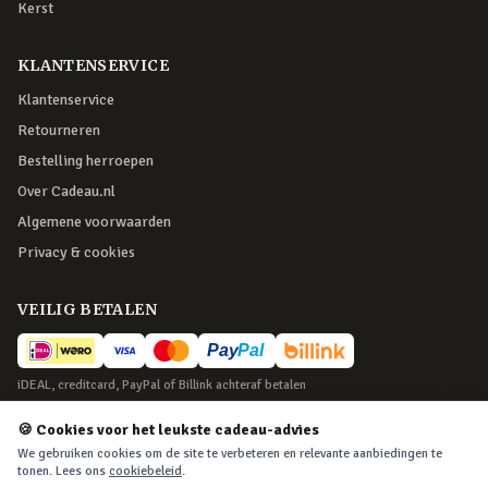
Kerst
KLANTENSERVICE
Klantenservice
Retourneren
Bestelling herroepen
Over Cadeau.nl
Algemene voorwaarden
Privacy & cookies
VEILIG BETALEN
iDEAL, creditcard, PayPal of Billink achteraf betalen
BEZORGING
🍪 Cookies voor het leukste cadeau-advies
We gebruiken cookies om de site te verbeteren en relevante aanbiedingen te
Voor 22:45 besteld, morgen in huis. Tot 365 dagen retourneren.
tonen. Lees ons
cookiebeleid
.