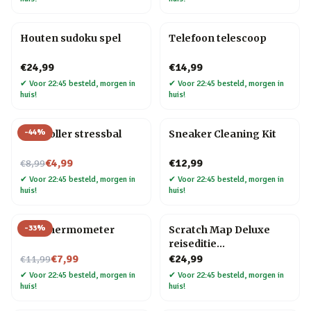
Houten sudoku spel
Telefoon telescoop
€24,99
€14,99
✔
Voor 22:45 besteld, morgen in
✔
Voor 22:45 besteld, morgen in
huis!
huis!
-
44
%
Controller stressbal
Sneaker Cleaning Kit
Nu voor
€4,99
€12,99
€8,99
✔
Voor 22:45 besteld, morgen in
✔
Voor 22:45 besteld, morgen in
huis!
huis!
-
33
%
Wijn thermometer
Scratch Map Deluxe
reiseditie
Nu voor
kraswereldkaart
€7,99
€24,99
€11,99
✔
Voor 22:45 besteld, morgen in
✔
Voor 22:45 besteld, morgen in
huis!
huis!