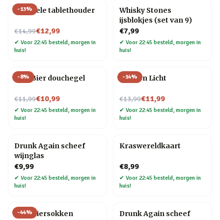
-
13
%
Flexibele tablethouder
Whisky Stones
ijsblokjes (set van 9)
Nu voor
€12,99
€7,99
€14,99
✔
Voor 22:45 besteld, morgen in
✔
Voor 22:45 besteld, morgen in
huis!
huis!
-
8
%
-
14
%
Wiki Bier douchegel
Flessen Licht
Nu voor
Nu voor
€10,99
€11,99
€11,99
€13,99
✔
Voor 22:45 besteld, morgen in
✔
Voor 22:45 besteld, morgen in
huis!
huis!
Drunk Again scheef
Kraswereldkaart
wijnglas
€9,99
€8,99
✔
Voor 22:45 besteld, morgen in
✔
Voor 22:45 besteld, morgen in
huis!
huis!
-
44
%
Gele biersokken
Drunk Again scheef