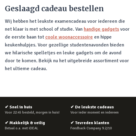
Geslaagd cadeau bestellen
Wij hebben het leukste examencadeau voor iedereen die
net klaar is met school of studie. Van
handige gadgets
voor
de eerste baan tot
coole woonaccessoire
en hippe
keukenhulpjes. Voor gezellige studentenavonden bieden
we hilarische spelletjes en leuke gadgets om de avond
door te komen. Bekijk nu het uitgebreide assortiment voor
het ultieme cadeau.
✔
Snel in huis
✔
De leukste cadeaus
Voor 22:45 besteld, morgen in huis!
Voor ieder moment en iedereen
✔
Makkelijk & veilig
✔
Tevreden klanten
Betaal o.a. met iDEAL
Feedback Company 9.2/10