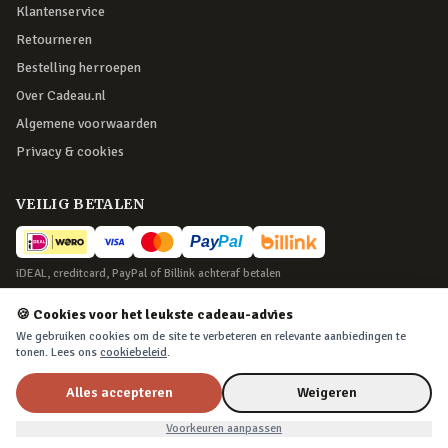
Klantenservice
Retourneren
Bestelling herroepen
Over Cadeau.nl
Algemene voorwaarden
Privacy & cookies
VEILIG BETALEN
iDEAL, creditcard, PayPal of Billink achteraf betalen
BEZORGING
🍪 Cookies voor het leukste cadeau-advies
We gebruiken cookies om de site te verbeteren en relevante aanbiedingen te
Voor 22:45 besteld, morgen in huis. Tot 365 dagen retourneren.
tonen. Lees ons
cookiebeleid
.
Alles accepteren
Weigeren
©
2026
Cadeau.nl — Alle rechten voorbehouden
Voorkeuren aanpassen
Algemene voorwaarden
·
Privacy & cookies
·
Cookievoorkeuren