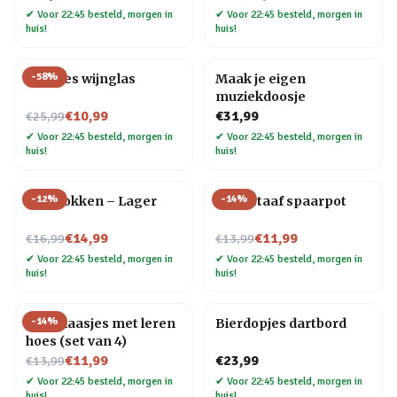
✔
Voor 22:45 besteld, morgen in
✔
Voor 22:45 besteld, morgen in
huis!
huis!
-
58
%
Wijnfles wijnglas
Maak je eigen
muziekdoosje
Nu voor
€10,99
€31,99
€25,99
✔
Voor 22:45 besteld, morgen in
✔
Voor 22:45 besteld, morgen in
huis!
huis!
-
12
%
-
14
%
Bier sokken – Lager
Goudstaaf spaarpot
Nu voor
Nu voor
€14,99
€11,99
€16,99
€13,99
✔
Voor 22:45 besteld, morgen in
✔
Voor 22:45 besteld, morgen in
huis!
huis!
-
14
%
Shotglaasjes met leren
Bierdopjes dartbord
hoes (set van 4)
Nu voor
€11,99
€23,99
€13,99
✔
Voor 22:45 besteld, morgen in
✔
Voor 22:45 besteld, morgen in
huis!
huis!