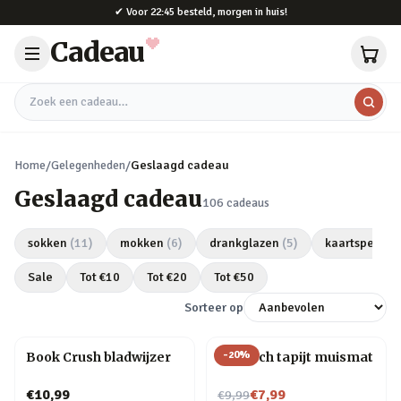
Naar hoofdinhoud
✔
Voor 22:45 besteld, morgen in huis!
Cadeau
Zoek een cadeau
Home
/
Gelegenheden
/
Geslaagd cadeau
Geslaagd cadeau
106
cadeaus
sokken
(
11
)
mokken
(
6
)
drankglazen
(
5
)
kaartspellen
Sale
Tot €
10
Tot €
20
Tot €
50
Sorteer op
-
20
%
Book Crush bladwijzer
Perzisch tapijt muismat
Nu voor
€10,99
€7,99
€9,99