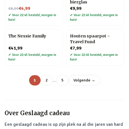
bierglas
Nu voor
€4,99
€9,99
€8,99
✔
Voor 22:45 besteld, morgen in
✔
Voor 22:45 besteld, morgen in
huis!
huis!
The Nessie Family
Houten spaarpot –
Travel Fund
€41,99
€7,99
✔
Voor 22:45 besteld, morgen in
✔
Voor 22:45 besteld, morgen in
huis!
huis!
…
1
2
5
Volgende →
Over
Geslaagd cadeau
Een geslaagd cadeau is op zijn plek na al die jaren van hard