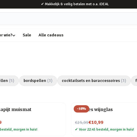
✔ Makkelijk & veilig betalen met o.a. iDEAL
or wie?
Sale
Alle cadeaus
llen
(
5
)
bordspellen
(
3
)
cocktailsets en baraccessoires
(
3
)
-
58
%
tapijt muismat
Wijnfles wijnglas
Nu voor
9
€10,99
€25,99
besteld, morgen in huis!
✔
Voor 22:45 besteld, morgen in huis!