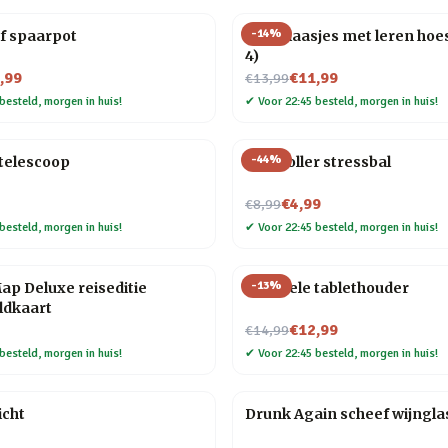
-
14
%
f spaarpot
Shotglaasjes met leren hoes
4)
Nu voor
,99
€11,99
€13,99
besteld, morgen in huis!
✔
Voor 22:45 besteld, morgen in huis!
-
44
%
telescoop
Controller stressbal
Nu voor
€4,99
€8,99
besteld, morgen in huis!
✔
Voor 22:45 besteld, morgen in huis!
-
13
%
ap Deluxe reiseditie
Flexibele tablethouder
ldkaart
Nu voor
€12,99
€14,99
besteld, morgen in huis!
✔
Voor 22:45 besteld, morgen in huis!
icht
Drunk Again scheef wijngla