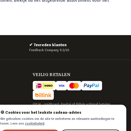
omen. Bekijk nu het uitgebreide assortiment voor het
✔
Tevreden klanten
Feedback Company 9.2/10
VEILIG BETALEN
iDEAL, creditcard, PayPal of Billink achteraf betalen
🍪 Cookies voor het leukste cadeau-advies
BEZORGING
We gebruiken cookies om de site te verbeteren en relevante aanbiedingen te
Voor 22:45 besteld, morgen in huis. Tot 365
tonen. Lees ons
cookiebeleid
.
dagen retourneren.