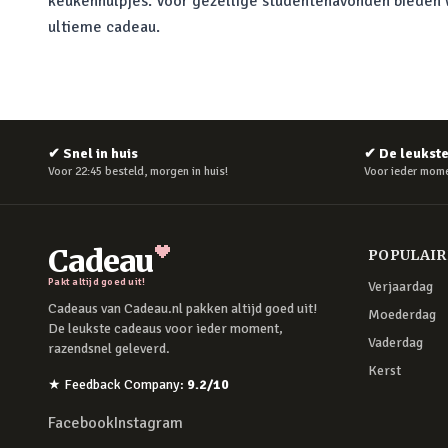
keukenhulpjes. Voor gezellige studentenavonden bieden w
ultieme cadeau.
✔
Snel in huis
✔
De leukst
Voor 22:45 besteld, morgen in huis!
Voor ieder mome
Cadeau
POPULAI
Pakt altijd goed uit!
Verjaardag
Cadeaus van Cadeau.nl pakken altijd goed uit!
Moederdag
De leukste cadeaus voor ieder moment,
Vaderdag
razendsnel geleverd.
Kerst
★
Feedback Company
:
9.2
/10
Facebook
Instagram