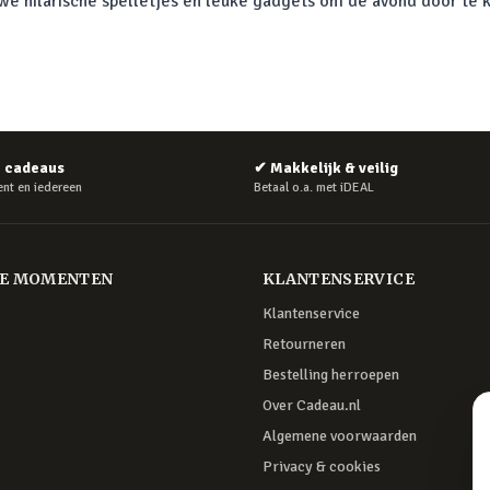
e hilarische spelletjes en leuke gadgets om de avond door te k
e cadeaus
✔
Makkelijk & veilig
nt en iedereen
Betaal o.a. met iDEAL
RE MOMENTEN
KLANTENSERVICE
Klantenservice
Retourneren
Bestelling herroepen
Over Cadeau.nl
Algemene voorwaarden
Privacy & cookies