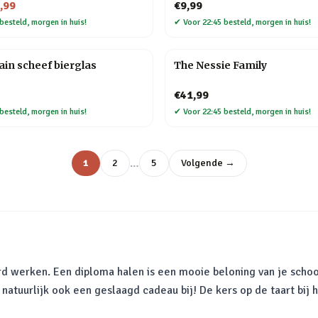
,99
€9,99
besteld, morgen in huis!
✔
Voor 22:45 besteld, morgen in huis!
in scheef bierglas
The Nessie Family
€41,99
besteld, morgen in huis!
✔
Voor 22:45 besteld, morgen in huis!
…
1
2
5
Volgende →
ard werken. Een diploma halen is een mooie beloning van je schoo
natuurlijk ook een geslaagd cadeau bij! De kers op de taart bij 