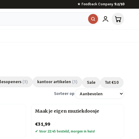
★
Feedback Company
9.2
/10
flesopeners
(
3
)
kantoor artikelen
(
3
)
Sale
Tot €
10
Sorteer op
Maak je eigen muziekdoosje
€31,99
✔
Voor 22:45 besteld, morgen in huis!