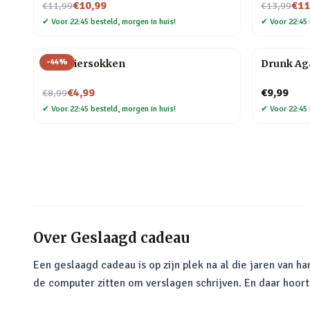
Nu voor
Nu voor
€10,99
€11
€11,99
€13,99
✔
Voor 22:45 besteld, morgen in huis!
✔
Voor 22:45 
-
44
%
Gele biersokken
Drunk Aga
Nu voor
€4,99
€9,99
€8,99
✔
Voor 22:45 besteld, morgen in huis!
✔
Voor 22:45 
Over
Geslaagd cadeau
Een geslaagd cadeau is op zijn plek na al die jaren van h
de computer zitten om verslagen schrijven. En daar hoort 