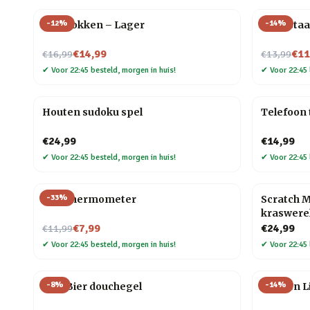
-
12
%
-
14
%
Bier sokken – Lager
Goudstaa
Nu voor
Nu voor
€14,99
€11
€16,99
€13,99
✔
Voor 22:45 besteld, morgen in huis!
✔
Voor 22:45 
Houten sudoku spel
Telefoon 
€24,99
€14,99
✔
Voor 22:45 besteld, morgen in huis!
✔
Voor 22:45 
-
33
%
Wijn thermometer
Scratch M
kraswere
Nu voor
€7,99
€24,99
€11,99
✔
Voor 22:45 besteld, morgen in huis!
✔
Voor 22:45 
-
8
%
-
14
%
Wiki Bier douchegel
Flessen L