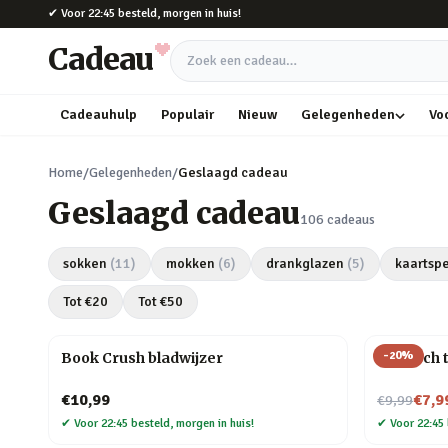
Naar hoofdinhoud
✔
Voor 22:45 besteld, morgen in huis!
Cadeau
Zoek een cadeau
Cadeauhulp
Populair
Nieuw
Gelegenheden
Vo
Home
/
Gelegenheden
/
Geslaagd cadeau
Geslaagd cadeau
106
cadeaus
sokken
(
11
)
mokken
(
6
)
drankglazen
(
5
)
kaartspe
Tot €
20
Tot €
50
-
20
%
Book Crush bladwijzer
Perzisch 
Nu voor
€10,99
€7,9
€9,99
✔
Voor 22:45 besteld, morgen in huis!
✔
Voor 22:45 