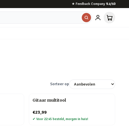
★
Feedback Company
9.2
/10
Sorteer op
Gitaar multitool
€23,99
✔
Voor 22:45 besteld, morgen in huis!