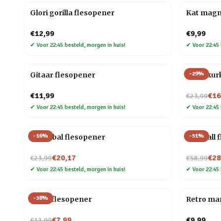
Glori gorilla flesopener
Kat magn
€12,99
€9,99
✔
Voor 22:45 besteld, morgen in huis!
✔
Voor 22:45 
-
29
%
Gitaar flesopener
Pinot ku
Nu voor
€11,99
€16
€23,99
✔
Voor 22:45 besteld, morgen in huis!
✔
Voor 22:45 
-
16
%
-
51
%
Biljartbal flesopener
Foosball 
Nu voor
Nu voor
€20,17
€28
€23,99
€58,99
✔
Voor 22:45 besteld, morgen in huis!
✔
Voor 22:45 
-
38
%
Hond flesopener
Retro ma
Nu voor
€7,99
€9,99
€12,99