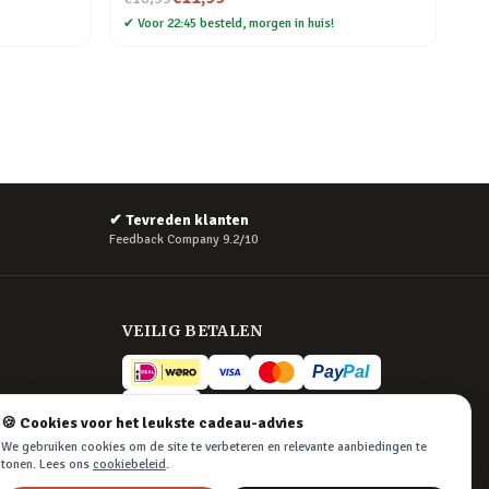
✔
Voor 22:45 besteld, morgen in huis!
✔
Tevreden klanten
Feedback Company 9.2/10
VEILIG BETALEN
🍪 Cookies voor het leukste cadeau-advies
iDEAL, creditcard, PayPal of Billink achteraf betalen
We gebruiken cookies om de site te verbeteren en relevante aanbiedingen te
tonen. Lees ons
cookiebeleid
.
BEZORGING