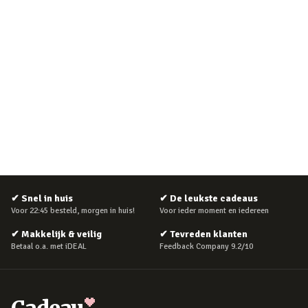
✔
Snel in huis
✔
De leukste cadeaus
Voor 22:45 besteld, morgen in huis!
Voor ieder moment en iedereen
✔
Makkelijk & veilig
✔
Tevreden klanten
Betaal o.a. met iDEAL
Feedback Company 9.2/10