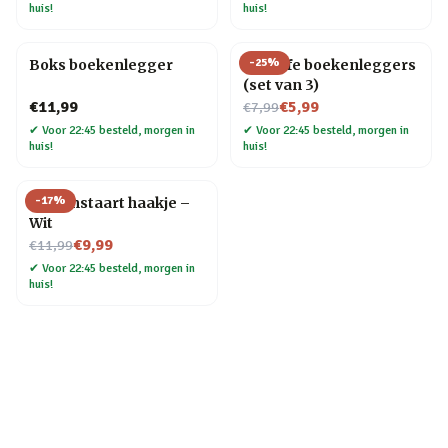
huis!
huis!
-
25
%
Boks boekenlegger
Sea Life boekenleggers
(set van 3)
Nu voor
€11,99
€5,99
€7,99
✔
Voor 22:45 besteld, morgen in
✔
Voor 22:45 besteld, morgen in
huis!
huis!
-
17
%
Kattenstaart haakje –
Wit
Nu voor
€9,99
€11,99
✔
Voor 22:45 besteld, morgen in
huis!