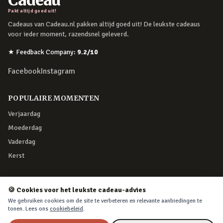
Cadeau
Pakt altijd goed uit!
Cadeaus van Cadeau.nl pakken altijd goed uit! De leukste cadeaus
voor ieder moment, razendsnel geleverd.
★
Feedback Company
:
9.2
/10
Facebook
Instagram
POPULAIRE MOMENTEN
Verjaardag
Moederdag
Vaderdag
Kerst
KLANTENSERVICE
🍪 Cookies voor het leukste cadeau-advies
Klantenservice
We gebruiken cookies om de site te verbeteren en relevante aanbiedingen te
tonen. Lees ons
cookiebeleid
.
Retourneren