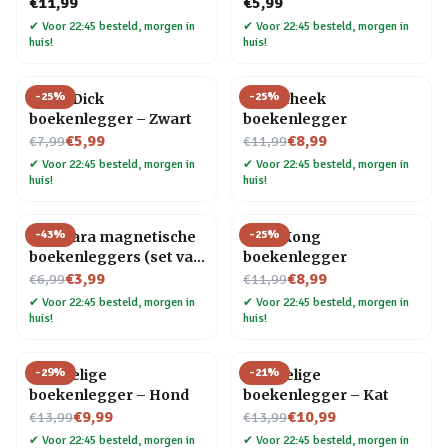
4)
€11,99
€5,99
✔
Voor 22:45 besteld, morgen in
✔
Voor 22:45 besteld, morgen in
huis!
huis!
-
25
%
-
25
%
Moby Dick
Bibliotheek
boekenlegger – Zwart
boekenlegger
Nu voor
Nu voor
€5,99
€8,99
€7,99
€11,99
✔
Voor 22:45 besteld, morgen in
✔
Voor 22:45 besteld, morgen in
huis!
huis!
-
43
%
-
25
%
Capibara magnetische
King Kong
boekenleggers (set van
boekenlegger
Nu voor
4)
Nu voor
€3,99
€8,99
€6,99
€11,99
✔
Voor 22:45 besteld, morgen in
✔
Voor 22:45 besteld, morgen in
huis!
huis!
-
29
%
-
21
%
Knuffelige
Knuffelige
boekenlegger – Hond
boekenlegger – Kat
Nu voor
Nu voor
€9,99
€10,99
€13,99
€13,99
✔
Voor 22:45 besteld, morgen in
✔
Voor 22:45 besteld, morgen in