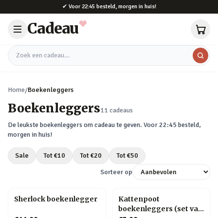
Naar hoofdinhoud
✔
Voor 22:45 besteld, morgen in huis!
Cadeau
Zoek een cadeau
Home
/
Boekenleggers
Boekenleggers
11
cadeaus
De leukste
boekenleggers
om cadeau te geven. Voor 22:45 besteld,
morgen in huis!
Sale
Tot €
10
Tot €
20
Tot €
50
Sorteer op
Sherlock boekenlegger
Kattenpoot
boekenleggers (set van