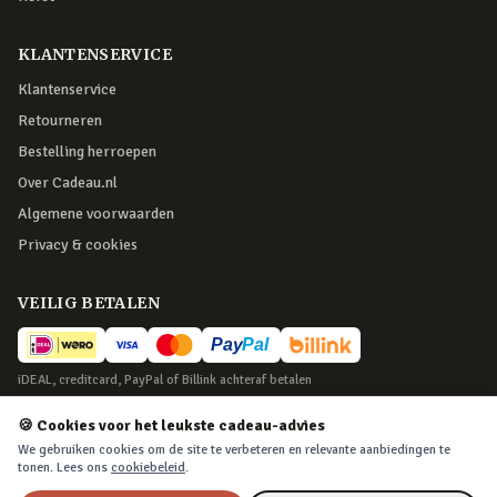
KLANTENSERVICE
Klantenservice
Retourneren
Bestelling herroepen
Over Cadeau.nl
Algemene voorwaarden
Privacy & cookies
VEILIG BETALEN
iDEAL, creditcard, PayPal of Billink achteraf betalen
BEZORGING
🍪 Cookies voor het leukste cadeau-advies
We gebruiken cookies om de site te verbeteren en relevante aanbiedingen te
Voor 22:45 besteld, morgen in huis. Tot 365 dagen retourneren.
tonen. Lees ons
cookiebeleid
.