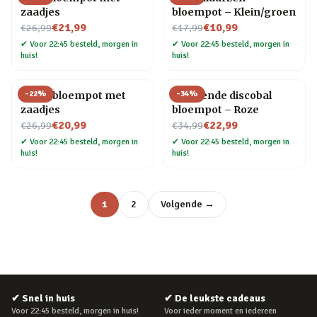
zaadjes
bloempot – Klein/groen
Nu voor
Nu voor
€21,99
€10,99
€26,99
€17,99
✔
Voor 22:45 besteld, morgen in
✔
Voor 22:45 besteld, morgen in
huis!
huis!
-
22
%
-
34
%
Lama bloempot met
Hangende discobal
zaadjes
bloempot – Roze
Nu voor
Nu voor
€20,99
€22,99
€26,99
€34,99
✔
Voor 22:45 besteld, morgen in
✔
Voor 22:45 besteld, morgen in
huis!
huis!
1
2
Volgende →
✔
Snel in huis
✔
De leukste cadeaus
Voor 22:45 besteld, morgen in huis!
Voor ieder moment en iedereen