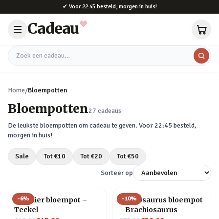
Naar hoofdinhoud
✔
Voor 22:45 besteld, morgen in huis!
Cadeau
Zoek een cadeau
Home
/
Bloempotten
Bloempotten
27
cadeaus
De leukste
bloempotten
om cadeau te geven. Voor 22:45 besteld,
morgen in huis!
Sale
Tot €
10
Tot €
20
Tot €
50
Sorteer op
-
6
%
-
10
%
Huisdier bloempot –
Plantosaurus bloempot
Teckel
– Brachiosaurus