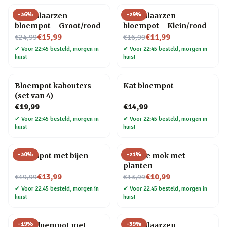
-
36
%
-
29
%
Regenlaarzen
Regenlaarzen
bloempot – Groot/rood
bloempot – Klein/rood
Nu voor
Nu voor
€15,99
€11,99
€24,99
€16,99
✔
Voor 22:45 besteld, morgen in
✔
Voor 22:45 besteld, morgen in
huis!
huis!
Bloempot kabouters
Kat bloempot
(set van 4)
€19,99
€14,99
✔
Voor 22:45 besteld, morgen in
✔
Voor 22:45 besteld, morgen in
huis!
huis!
-
30
%
-
21
%
Bloempot met bijen
Emaille mok met
planten
Nu voor
Nu voor
€13,99
€10,99
€19,99
€13,99
✔
Voor 22:45 besteld, morgen in
✔
Voor 22:45 besteld, morgen in
huis!
huis!
-
19
%
-
39
%
Dino bloempot met
Regenlaarzen