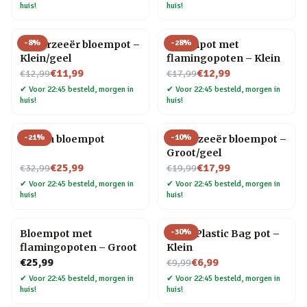
huis!
huis!
-
8
%
-
28
%
Onderzeeër bloempot –
Bloempot met
Klein/geel
flamingopoten – Klein
Nu voor
Nu voor
€11,99
€12,99
€12,99
€17,99
✔
Voor 22:45 besteld, morgen in
✔
Voor 22:45 besteld, morgen in
huis!
huis!
-
21
%
-
10
%
Dieren bloempot
Onderzeeër bloempot –
Groot/geel
Nu voor
Nu voor
€25,99
€17,99
€32,99
€19,99
✔
Voor 22:45 besteld, morgen in
✔
Voor 22:45 besteld, morgen in
huis!
huis!
-
30
%
Bloempot met
Not A Plastic Bag pot –
flamingopoten – Groot
Klein
Nu voor
€25,99
€6,99
€9,99
✔
Voor 22:45 besteld, morgen in
✔
Voor 22:45 besteld, morgen in
huis!
huis!