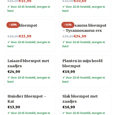
Nu voor
Nu voor
€15,99
€30,69
€16,99
€33,99
✔
Voor 22:45 besteld, morgen in
✔
Voor 22:45 besteld, morgen in
huis!
huis!
-
16
%
-
31
%
Lama bloempot
Plantosaurus bloempot
– Tyrannosaurus rex
Nu voor
Nu voor
€15,99
€24,99
€18,99
€35,99
✔
Voor 22:45 besteld, morgen in
✔
Voor 22:45 besteld, morgen in
huis!
huis!
Luiaard bloempot met
Planten in mijn hoofd
zaadjes
bloempot
€24,99
€19,99
✔
Voor 22:45 besteld, morgen in
✔
Voor 22:45 besteld, morgen in
huis!
huis!
Huisdier Bloempot –
Slak bloempot met
Kat
zaadjes
€13,99
€16,99
✔
Voor 22:45 besteld, morgen in
✔
Voor 22:45 besteld, morgen in