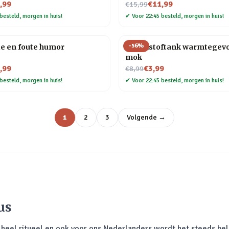
Nu voor
,99
€11,99
€15,99
besteld, morgen in huis!
✔
Voor 22:45 besteld, morgen in huis!
-
56
%
e en foute humor
Brandstoftank warmtegevo
mok
Nu voor
,99
€3,99
€8,99
besteld, morgen in huis!
✔
Voor 22:45 besteld, morgen in huis!
1
2
3
Volgende →
us
n heel ritueel en ook voor ons Nederlanders wordt het steeds be