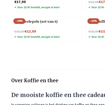
Nu voor
€17,99
€17
€19,99
✔
Voor 22:45 besteld, morgen in huis!
✔
Voor 22:45 
-
19
%
-
25
%
Kat theelepels (set van 4)
Mok Koffi
Nu voor
Nu voor
€12,99
€11
€15,99
€15,99
✔
Voor 22:45 besteld, morgen in huis!
✔
Voor 22:45 
Over
Koffie en thee
De mooiste koffie en thee cadea
In sommige culturen is het drinken van koffie en thee ee