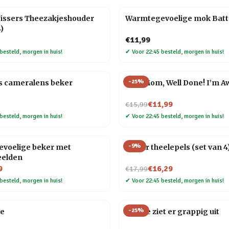
Vissers Theezakjeshouder
Warmtegevoelige mok Batte
)
€11,99
besteld, morgen in huis!
✔
Voor 22:45 besteld, morgen in huis!
-
25
%
s cameralens beker
Mok Mom, Well Done! I’m 
Nu voor
€11,99
€15,99
besteld, morgen in huis!
✔
Voor 22:45 besteld, morgen in huis!
-
9
%
voelige beker met
Gitaar theelepels (set van 4
eelden
Nu voor
9
€16,29
€17,99
besteld, morgen in huis!
✔
Voor 22:45 besteld, morgen in huis!
-
25
%
je
Mok Je ziet er grappig uit