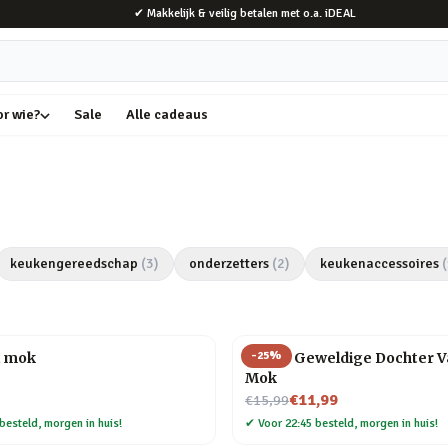
✔ Makkelijk & veilig betalen met o.a. iDEAL
or wie?
Sale
Alle cadeaus
keukengereedschap
(
3
)
onderzetters
(
2
)
keukenaccessoires
(
-
25
%
l mok
Meest Geweldige Dochter 
Mok
Nu voor
€11,99
€15,99
besteld, morgen in huis!
✔
Voor 22:45 besteld, morgen in huis!