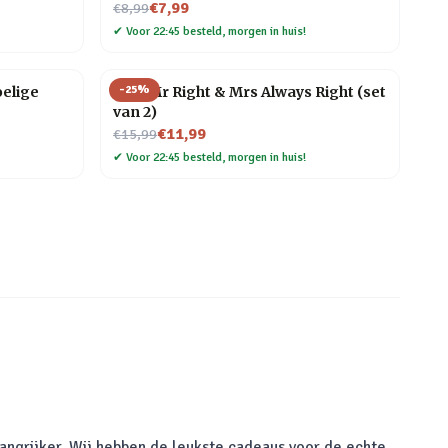
Nu voor
€7,99
€8,99
✔
Voor 22:45 besteld, morgen in huis!
-
25
%
elige
Mok Mr Right & Mrs Always Right (set
van 2)
Nu voor
€11,99
€15,99
✔
Voor 22:45 besteld, morgen in huis!
langrijker. Wij hebben de leukste cadeaus voor de echte