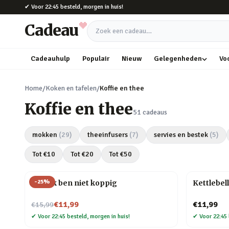
Naar hoofdinhoud
✔
Voor 22:45 besteld, morgen in huis!
Cadeau
Zoek een cadeau
Cadeauhulp
Populair
Nieuw
Gelegenheden
Vo
Home
/
Koken en tafelen
/
Koffie en thee
Koffie en thee
51
cadeaus
mokken
(
29
)
theeinfusers
(
7
)
servies en bestek
(
5
)
Tot €
10
Tot €
20
Tot €
50
-
25
%
Mok Ik ben niet koppig
Kettlebel
Nu voor
€11,99
€11,99
€15,99
✔
Voor 22:45 besteld, morgen in huis!
✔
Voor 22:45 