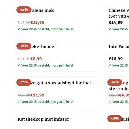
-
13
%
Cameralens mok
Chinese 
(Set Van 4
Nu voor
€13,99
€14,99
€15,99
✔
Voor 22:45 besteld, morgen in huis!
✔
Voor 22:45 
-
25
%
Fiets bekerhouder
Into Focu
Nu voor
€8,99
€18,99
€11,99
✔
Voor 22:45 besteld, morgen in huis!
✔
Voor 22:45 
-
25
%
-
44
%
Mok I’ve got a spreadsheet for that
Warmtege
sterrenb
Nu voor
Nu voor
€11,99
€4,9
€15,99
€8,99
✔
Voor 22:45 besteld, morgen in huis!
✔
Voor 22:45 
-
10
%
Kat theekop met infuser
Theehuis