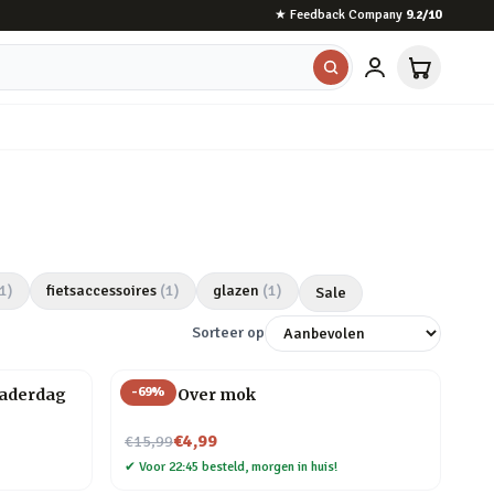
★
Feedback Company
9.2
/10
1
)
fietsaccessoires
(
1
)
glazen
(
1
)
Sale
Sorteer op
-
69
%
Vaderdag
Game Over mok
Nu voor
€4,99
€15,99
✔
Voor 22:45 besteld, morgen in huis!