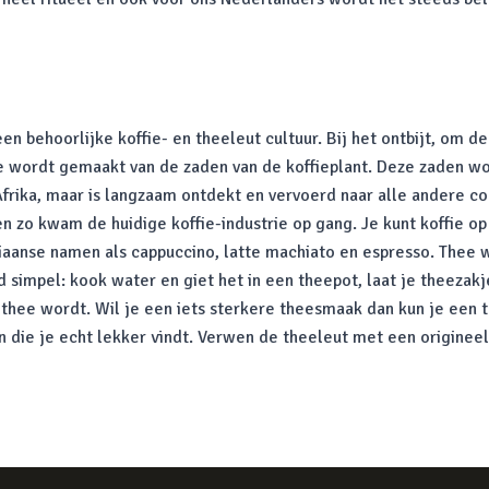
n behoorlijke koffie- en theeleut cultuur. Bij het ontbijt, om de
ffie wordt gemaakt van de zaden van de koffieplant. Deze zaden
Afrika, maar is langzaam ontdekt en vervoerd naar alle andere 
en zo kwam de huidige koffie-industrie op gang. Je kunt koffie
aliaanse namen als cappuccino, latte machiato en espresso. The
d simpel: kook water en giet het in een theepot, laat je theezak
e thee wordt. Wil je een iets sterkere theesmaak dan kun je een 
 die je echt lekker vindt. Verwen de theeleut met een originee