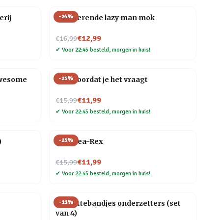
-
24
%
rij
Zelfroerende lazy man mok
Nu voor
€12,99
€16,99
✔
Voor 22:45 besteld, morgen in huis!
-
25
%
Awesome
Mok Voordat je het vraagt
Nu voor
€11,99
€15,99
✔
Voor 22:45 besteld, morgen in huis!
-
25
%
)
Mok Tea-Rex
Nu voor
€11,99
€15,99
✔
Voor 22:45 besteld, morgen in huis!
-
11
%
Cassettebandjes onderzetters (set
van 4)