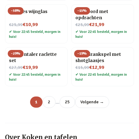
-
58
%
-
15
%
Wijnfles wijnglas
Pizzabord met
opdrachten
Nu voor
Nu voor
€10,99
€21,99
€25,99
€25,99
✔
Voor 22:45 besteld, morgen in
✔
Voor 22:45 besteld, morgen in
huis!
huis!
-
29
%
-
19
%
Emmentaler raclette
Ludo drankspel met
set
shotglaasjes
Nu voor
Nu voor
€19,99
€12,99
€27,99
€15,99
✔
Voor 22:45 besteld, morgen in
✔
Voor 22:45 besteld, morgen in
huis!
huis!
…
1
2
25
Volgende →
Over
Koken en tafelen