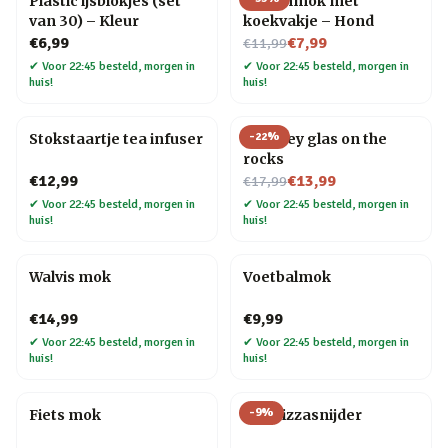
Plastic ijsblokjes (set
Dierenmok met
van 30) – Kleur
koekvakje – Hond
Nu voor
€6,99
€7,99
€11,99
✔
Voor 22:45 besteld, morgen in
✔
Voor 22:45 besteld, morgen in
huis!
huis!
-
22
%
Stokstaartje tea infuser
Whiskey glas on the
rocks
Nu voor
€12,99
€13,99
€17,99
✔
Voor 22:45 besteld, morgen in
✔
Voor 22:45 besteld, morgen in
huis!
huis!
Walvis mok
Voetbalmok
€14,99
€9,99
✔
Voor 22:45 besteld, morgen in
✔
Voor 22:45 besteld, morgen in
huis!
huis!
-
9
%
Fiets mok
Kat Pizzasnijder