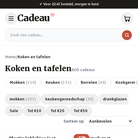
Naar hoofdinhoud
✔
Voor 22:45 besteld, morgen in huis!
Cadeau
Zoek een cadeau
Home
/
Koken en tafelen
Koken en tafelen
600
cadeaus
Mokken
(
210
)
Keuken
(
131
)
Borrelen
(
99
)
Kookgerei
(
mokken
(
201
)
keukengereedschap
(
38
)
drankglazen
(
27
)
Sale
Tot €
10
Tot €
20
Tot €
50
Sorteer op
-
33
%