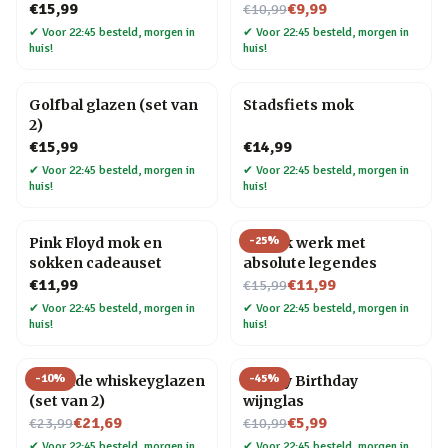
Nu voor
€15,99
€9,99
€10,99
✔
Voor 22:45 besteld, morgen in
✔
Voor 22:45 besteld, morgen in
huis!
huis!
Golfbal glazen (set van
Stadsfiets mok
2)
€15,99
€14,99
✔
Voor 22:45 besteld, morgen in
✔
Voor 22:45 besteld, morgen in
huis!
huis!
-
25
%
Pink Floyd mok en
Mok Ik werk met
sokken cadeauset
absolute legendes
Nu voor
€11,99
€11,99
€15,99
✔
Voor 22:45 besteld, morgen in
✔
Voor 22:45 besteld, morgen in
huis!
huis!
-
10
%
-
45
%
Rollende whiskeyglazen
Happy Birthday
(set van 2)
wijnglas
Nu voor
Nu voor
€21,69
€5,99
€23,99
€10,99
✔
Voor 22:45 besteld, morgen in
✔
Voor 22:45 besteld, morgen in