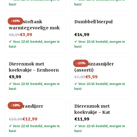
huis!
huis!
-
56
%
Brandstoftank
Dumbbell bierpul
warmtegevoelige mok
Nu voor
€3,99
€14,99
€8,99
✔
Voor 22:45 besteld, morgen in
✔
Voor 22:45 besteld, morgen in
huis!
huis!
-
25
%
Dierenmok met
Fiets pizzasnijder
koekvakje – Eenhoorn
(assorti)
Nu voor
€9,99
€5,99
€7,99
✔
Voor 22:45 besteld, morgen in
✔
Voor 22:45 besteld, morgen in
huis!
huis!
-
38
%
BBQ brandijzer
Dierenmok met
koekvakje – Kat
Nu voor
€12,99
€11,99
€20,99
✔
Voor 22:45 besteld, morgen in
✔
Voor 22:45 besteld, morgen in
huis!
huis!