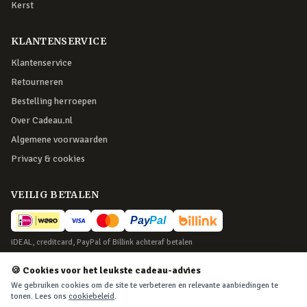
Kerst
KLANTENSERVICE
Klantenservice
Retourneren
Bestelling herroepen
Over Cadeau.nl
Algemene voorwaarden
Privacy & cookies
VEILIG BETALEN
iDEAL, creditcard, PayPal of Billink achteraf betalen
BEZORGING
🍪 Cookies voor het leukste cadeau-advies
We gebruiken cookies om de site te verbeteren en relevante aanbiedingen te
Voor 22:45 besteld, morgen in huis. Tot 365 dagen retourneren.
tonen. Lees ons
cookiebeleid
.