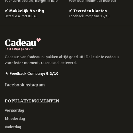
Voor 22:45 besteld, morgen in huis!
Voor ieder moment en iedereen
✔
Makkelijk & veilig
✔
Tevreden klanten
Betaal o.a. met iDEAL
Feedback Company 9.2/10
Cadeau
Pakt altijd goed uit!
Cadeaus van Cadeau.nl pakken altijd goed uit! De leukste cadeaus
voor ieder moment, razendsnel geleverd.
★
Feedback Company
:
9.2
/10
Facebook
Instagram
POPULAIRE MOMENTEN
Verjaardag
Moederdag
Vaderdag