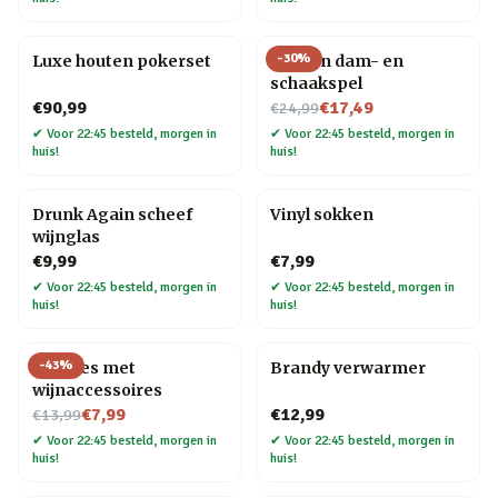
-
30
%
Luxe houten pokerset
Houten dam- en
schaakspel
Nu voor
€90,99
€17,49
€24,99
✔
Voor 22:45 besteld, morgen in
✔
Voor 22:45 besteld, morgen in
huis!
huis!
Drunk Again scheef
Vinyl sokken
wijnglas
€9,99
€7,99
✔
Voor 22:45 besteld, morgen in
✔
Voor 22:45 besteld, morgen in
huis!
huis!
-
43
%
Wijnfles met
Brandy verwarmer
wijnaccessoires
Nu voor
€7,99
€12,99
€13,99
✔
Voor 22:45 besteld, morgen in
✔
Voor 22:45 besteld, morgen in
huis!
huis!