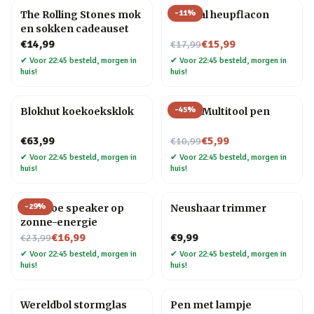
-
11
%
The Rolling Stones mok
Golfbal heupflacon
en sokken cadeauset
Nu voor
€14,99
€15,99
€17,99
✔
Voor 22:45 besteld, morgen in
✔
Voor 22:45 besteld, morgen in
huis!
huis!
-
45
%
Blokhut koekoeksklok
6-in-1 Multitool pen
Nu voor
€63,99
€5,99
€10,99
✔
Voor 22:45 besteld, morgen in
✔
Voor 22:45 besteld, morgen in
huis!
huis!
-
29
%
Bamboe speaker op
Neushaar trimmer
zonne-energie
Nu voor
€16,99
€9,99
€23,99
✔
Voor 22:45 besteld, morgen in
✔
Voor 22:45 besteld, morgen in
huis!
huis!
Wereldbol stormglas
Pen met lampje