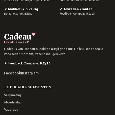
Voor 22:45 besteld, morgen in huis!
Voor ieder moment en iedereen
✔
Makkelijk & veilig
✔
Tevreden klanten
Betaal o.a. met iDEAL
Feedback Company 9.2/10
Cadeau
Pakt altijd goed uit!
Cadeaus van Cadeau.nl pakken altijd goed uit! De leukste cadeaus
voor ieder moment, razendsnel geleverd.
★
Feedback Company
:
9.2
/10
Facebook
Instagram
POPULAIRE MOMENTEN
Verjaardag
Moederdag
Vaderdag