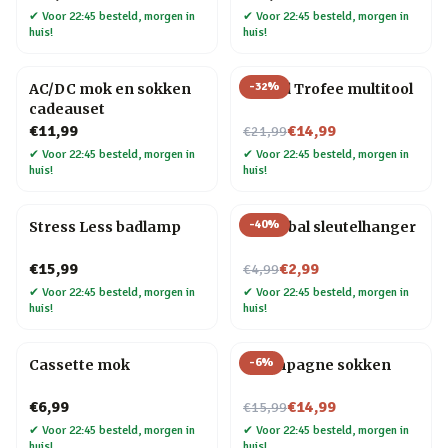
✔
Voor 22:45 besteld, morgen in
✔
Voor 22:45 besteld, morgen in
huis!
huis!
-
32
%
AC/DC mok en sokken
#1 Dad Trofee multitool
cadeauset
Nu voor
€11,99
€14,99
€21,99
✔
Voor 22:45 besteld, morgen in
✔
Voor 22:45 besteld, morgen in
huis!
huis!
-
40
%
Stress Less badlamp
Biljartbal sleutelhanger
Nu voor
€15,99
€2,99
€4,99
✔
Voor 22:45 besteld, morgen in
✔
Voor 22:45 besteld, morgen in
huis!
huis!
-
6
%
Cassette mok
Champagne sokken
Nu voor
€6,99
€14,99
€15,99
✔
Voor 22:45 besteld, morgen in
✔
Voor 22:45 besteld, morgen in
huis!
huis!