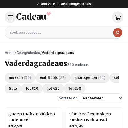
Naar hoofdinhoud
✔
Voor 22:45 besteld, morgen in huis!
Cadeau
Zoek een cadeau
Home
/
Gelegenheden
/
Vaderdagcadeaus
Vaderdagcadeaus
310
cadeaus
mokken
(
36
)
multitools
(
27
)
kaartspellen
(
21
)
sokken
Sale
Tot €
10
Tot €
20
Tot €
50
Sorteer op
Queen mok en sokken
The Beatles mok en
cadeauset
sokken cadeauset
€12,99
€11,99