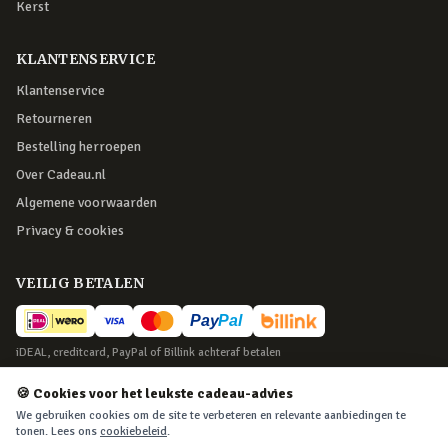
Kerst
KLANTENSERVICE
Klantenservice
Retourneren
Bestelling herroepen
Over Cadeau.nl
Algemene voorwaarden
Privacy & cookies
VEILIG BETALEN
iDEAL, creditcard, PayPal of Billink achteraf betalen
BEZORGING
🍪 Cookies voor het leukste cadeau-advies
We gebruiken cookies om de site te verbeteren en relevante aanbiedingen te
Voor 22:45 besteld, morgen in huis. Tot 365 dagen retourneren.
tonen. Lees ons
cookiebeleid
.