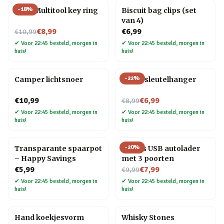
-
18
%
8 in 1 Multitool key ring
Biscuit bag clips (set
van 4)
Nu voor
€8,99
€6,99
€10,99
✔
Voor 22:45 besteld, morgen in
✔
Voor 22:45 besteld, morgen in
huis!
huis!
-
22
%
Camper lichtsnoer
Raket sleutelhanger
Nu voor
€10,99
€6,99
€8,99
✔
Voor 22:45 besteld, morgen in
✔
Voor 22:45 besteld, morgen in
huis!
huis!
-
20
%
Transparante spaarpot
Cactus USB autolader
– Happy Savings
met 3 poorten
Nu voor
€5,99
€7,99
€9,99
✔
Voor 22:45 besteld, morgen in
✔
Voor 22:45 besteld, morgen in
huis!
huis!
Hand koekjesvorm
Whisky Stones