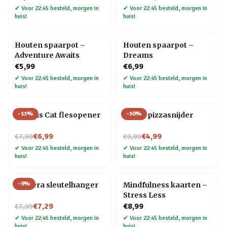
✔
Voor 22:45 besteld, morgen in
✔
Voor 22:45 besteld, morgen in
huis!
huis!
Houten spaarpot –
Houten spaarpot –
Adventure Awaits
Dreams
€5,99
€6,99
✔
Voor 22:45 besteld, morgen in
✔
Voor 22:45 besteld, morgen in
huis!
huis!
-
13
%
-
50
%
Curious Cat flesopener
Motor pizzasnijder
Nu voor
Nu voor
€6,99
€4,99
€7,99
€9,99
✔
Voor 22:45 besteld, morgen in
✔
Voor 22:45 besteld, morgen in
huis!
huis!
-
9
%
Camera sleutelhanger
Mindfulness kaarten –
Stress Less
Nu voor
€7,29
€8,99
€7,99
✔
Voor 22:45 besteld, morgen in
✔
Voor 22:45 besteld, morgen in
huis!
huis!