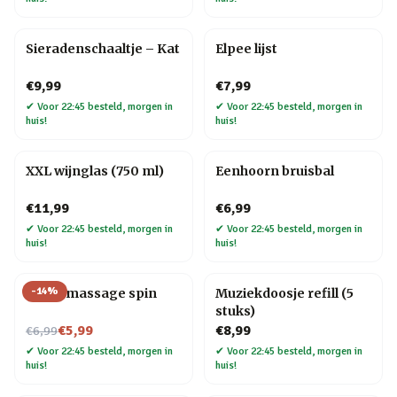
Sieradenschaaltje – Kat
Elpee lijst
€9,99
€7,99
✔
Voor 22:45 besteld, morgen in
✔
Voor 22:45 besteld, morgen in
huis!
huis!
XXL wijnglas (750 ml)
Eenhoorn bruisbal
€11,99
€6,99
✔
Voor 22:45 besteld, morgen in
✔
Voor 22:45 besteld, morgen in
huis!
huis!
-
14
%
Hoofdmassage spin
Muziekdoosje refill (5
stuks)
Nu voor
€5,99
€8,99
€6,99
✔
Voor 22:45 besteld, morgen in
✔
Voor 22:45 besteld, morgen in
huis!
huis!