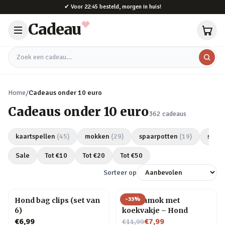
Naar hoofdinhoud
✔
Voor 22:45 besteld, morgen in huis!
Cadeau
Zoek een cadeau
Home
/
Cadeaus onder 10 euro
Cadeaus onder 10 euro
362
cadeaus
kaartspellen
(
45
)
mokken
(
29
)
spaarpotten
(
19
)
spee
Sale
Tot €
10
Tot €
20
Tot €
50
Sorteer op
-
33
%
Hond bag clips (set van
Dierenmok met
6)
koekvakje – Hond
Nu voor
€6,99
€7,99
€11,99