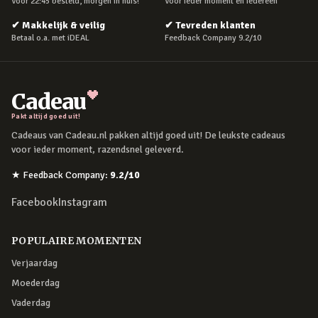
Voor 22:45 besteld, morgen in huis!
Voor ieder moment en iedereen
✔
Makkelijk & veilig
✔
Tevreden klanten
Betaal o.a. met iDEAL
Feedback Company 9.2/10
Cadeau
Pakt altijd goed uit!
Cadeaus van Cadeau.nl pakken altijd goed uit! De leukste cadeaus
voor ieder moment, razendsnel geleverd.
★
Feedback Company
:
9.2
/10
Facebook
Instagram
POPULAIRE MOMENTEN
Verjaardag
Moederdag
Vaderdag