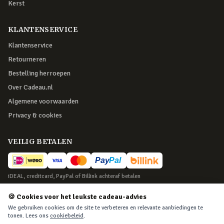
Kerst
KLANTENSERVICE
Klantenservice
Retourneren
Bestelling herroepen
Over Cadeau.nl
Algemene voorwaarden
Privacy & cookies
VEILIG BETALEN
iDEAL, creditcard, PayPal of Billink achteraf betalen
BEZORGING
🍪 Cookies voor het leukste cadeau-advies
We gebruiken cookies om de site te verbeteren en relevante aanbiedingen te
Voor 22:45 besteld, morgen in huis. Tot 365 dagen retourneren.
tonen. Lees ons
cookiebeleid
.