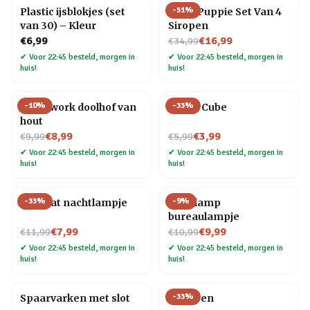
-
51
%
Plastic ijsblokjes (set
Slush Puppie Set Van 4
van 30) – Kleur
Siropen
Nu voor
€6,99
€16,99
€34,99
✔
Voor 22:45 besteld, morgen in
✔
Voor 22:45 besteld, morgen in
huis!
huis!
-
10
%
-
33
%
Teamwork doolhof van
Magic Cube
hout
Nu voor
Nu voor
€8,99
€3,99
€9,99
€5,99
✔
Voor 22:45 besteld, morgen in
✔
Voor 22:45 besteld, morgen in
huis!
huis!
-
33
%
-
9
%
Mini kat nachtlampje
Gloeilamp
bureaulampje
Nu voor
Nu voor
€7,99
€9,99
€11,99
€10,99
✔
Voor 22:45 besteld, morgen in
✔
Voor 22:45 besteld, morgen in
huis!
huis!
-
33
%
Spaarvarken met slot
Veer pen