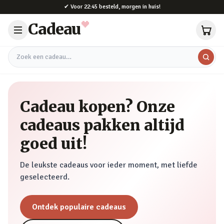
Naar hoofdinhoud
✔
Voor 22:45 besteld, morgen in huis!
Cadeau
Zoek een cadeau
Cadeau kopen? Onze
cadeaus pakken altijd
goed uit!
De leukste cadeaus voor ieder moment, met liefde
geselecteerd.
Ontdek populaire cadeaus