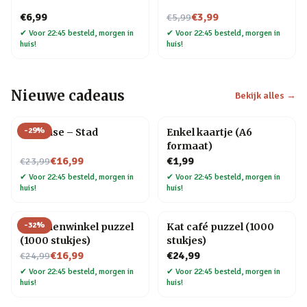
Nu voor
€6,99
€3,99
€5,99
✔
Voor 22:45 besteld, morgen in
✔
Voor 22:45 besteld, morgen in
huis!
huis!
Nieuwe cadeaus
Bekijk alles →
-
29
%
Flip Vase – Stad
Enkel kaartje (A6
formaat)
Nu voor
€16,99
€1,99
€23,99
✔
Voor 22:45 besteld, morgen in
✔
Voor 22:45 besteld, morgen in
huis!
huis!
-
32
%
Bloemenwinkel puzzel
Kat café puzzel (1000
(1000 stukjes)
stukjes)
Nu voor
€16,99
€24,99
€24,99
✔
Voor 22:45 besteld, morgen in
✔
Voor 22:45 besteld, morgen in
huis!
huis!