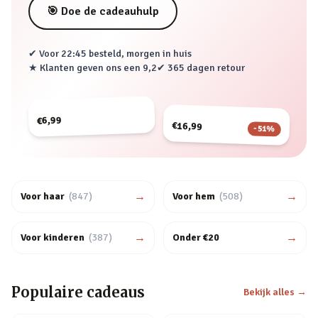
🎯 Doe de cadeauhulp
✔ Voor 22:45 besteld, morgen in huis
★ Klanten geven ons een
9,2
✔ 365 dagen retour
€6,99
€16,99
-
51
%
→
→
Voor haar
(
847
)
Voor hem
(
508
)
→
→
Voor kinderen
(
387
)
Onder €20
Populaire cadeaus
Bekijk alles →