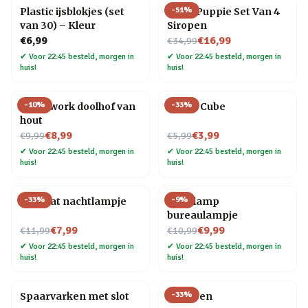
-
51
%
Plastic ijsblokjes (set
Slush Puppie Set Van 4
van 30) – Kleur
Siropen
Nu voor
€6,99
€16,99
€34,99
✔
Voor 22:45 besteld, morgen in
✔
Voor 22:45 besteld, morgen in
huis!
huis!
-
10
%
-
33
%
Teamwork doolhof van
Magic Cube
hout
Nu voor
Nu voor
€8,99
€3,99
€9,99
€5,99
✔
Voor 22:45 besteld, morgen in
✔
Voor 22:45 besteld, morgen in
huis!
huis!
-
33
%
-
9
%
Mini kat nachtlampje
Gloeilamp
bureaulampje
Nu voor
Nu voor
€7,99
€9,99
€11,99
€10,99
✔
Voor 22:45 besteld, morgen in
✔
Voor 22:45 besteld, morgen in
huis!
huis!
-
33
%
Spaarvarken met slot
Veer pen