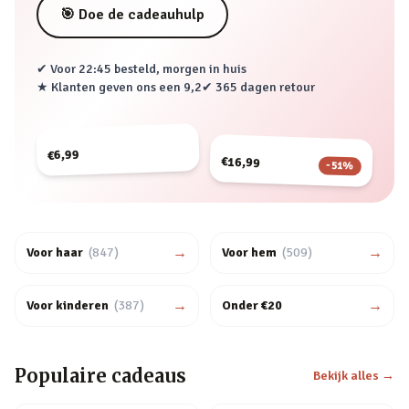
🎯 Doe de cadeauhulp
✔ Voor 22:45 besteld, morgen in huis
★ Klanten geven ons een
9,2
✔ 365 dagen retour
€6,99
€16,99
-
51
%
→
→
Voor haar
(
847
)
Voor hem
(
509
)
→
→
Voor kinderen
(
387
)
Onder €20
Populaire cadeaus
Bekijk alles →