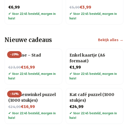
Nu voor
€6,99
€3,99
€5,99
✔
Voor 22:45 besteld, morgen in
✔
Voor 22:45 besteld, morgen in
huis!
huis!
Nieuwe cadeaus
Bekijk alles →
-
29
%
Flip Vase – Stad
Enkel kaartje (A6
formaat)
Nu voor
€16,99
€1,99
€23,99
✔
Voor 22:45 besteld, morgen in
✔
Voor 22:45 besteld, morgen in
huis!
huis!
-
32
%
Bloemenwinkel puzzel
Kat café puzzel (1000
(1000 stukjes)
stukjes)
Nu voor
€16,99
€24,99
€24,99
✔
Voor 22:45 besteld, morgen in
✔
Voor 22:45 besteld, morgen in
huis!
huis!