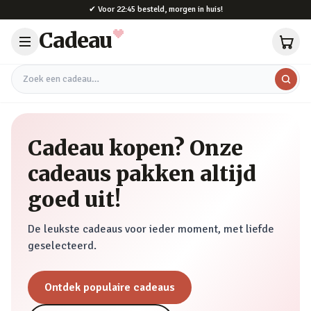
Naar hoofdinhoud
✔
Voor 22:45 besteld, morgen in huis!
Cadeau
Zoek een cadeau
Cadeau kopen? Onze
cadeaus pakken altijd
goed uit!
De leukste cadeaus voor ieder moment, met liefde
geselecteerd.
Ontdek populaire cadeaus