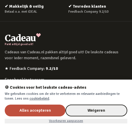
✔
Makkelijk & veilig
✔
Tevreden klanten
Betaal o.a. met iDEAL
Feedback Company 9.2/10
Cadeau
Pakt altijd goed uit!
Cadeaus van Cadeau.nl pakken altijd goed uit! De leukste cadeaus
voor ieder moment, razendsnel geleverd.
★
Feedback Company
:
9.2
/10
Facebook
Instagram
🍪 Cookies voor het leukste cadeau-advies
We gebruiken cookies om de site te verbeteren en relevante aanbiedingen te
POPULAIRE MOMENTEN
tonen. Lees ons
cookiebeleid
.
Verjaardag
Alles accepteren
Weigeren
Moederdag
Voorkeuren aanpassen
Vaderdag
Kerst