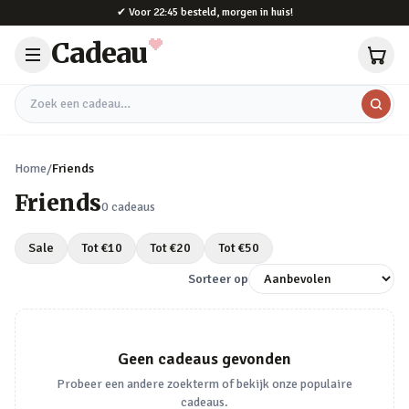
Naar hoofdinhoud
✔
Voor 22:45 besteld, morgen in huis!
Cadeau
Zoek een cadeau
Home
/
Friends
Friends
0
cadeaus
Sale
Tot €
10
Tot €
20
Tot €
50
Sorteer op
Geen cadeaus gevonden
Probeer een andere zoekterm of bekijk onze populaire
cadeaus.