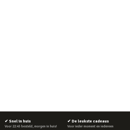
✔
Snel in huis
✔
De leukste cadeaus
Voor 22:45 besteld, morgen in huis!
Voor ieder moment en iedereen