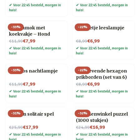
✔
Voor 22:45 besteld, morgen in
✔
Voor 22:45 besteld, morgen in
huis!
huis!
-
33
%
-
22
%
Dierenmok met
Mannetje leeslampje
koekvakje – Hond
Nu voor
Nu voor
€7,99
€6,99
€11,99
€8,99
✔
Voor 22:45 besteld, morgen in
✔
Voor 22:45 besteld, morgen in
huis!
huis!
-
33
%
-
22
%
Mini vos nachtlampje
Zelfklevende hexagon
prikborden (set van 6)
Nu voor
Nu voor
€7,99
€6,99
€11,99
€8,99
✔
Voor 22:45 besteld, morgen in
✔
Voor 22:45 besteld, morgen in
huis!
huis!
-
31
%
-
32
%
Houten solitair spel
Bloemenwinkel puzzel
(1000 stukjes)
Nu voor
Nu voor
€17,99
€16,99
€25,99
€24,99
✔
Voor 22:45 besteld, morgen in
✔
Voor 22:45 besteld, morgen in
huis!
huis!