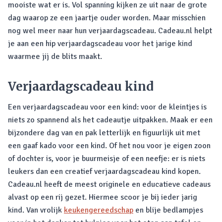
mooiste wat er is. Vol spanning kijken ze uit naar de grote
dag waarop ze een jaartje ouder worden. Maar misschien
nog wel meer naar hun verjaardagscadeau. Cadeau.nl helpt
je aan een hip verjaardagscadeau voor het jarige kind
waarmee jij de blits maakt.
Verjaardagscadeau kind
Een verjaardagscadeau voor een kind: voor de kleintjes is
niets zo spannend als het cadeautje uitpakken. Maak er een
bijzondere dag van en pak letterlijk en figuurlijk uit met
een gaaf kado voor een kind. Of het nou voor je eigen zoon
of dochter is, voor je buurmeisje of een neefje: er is niets
leukers dan een creatief verjaardagscadeau kind kopen.
Cadeau.nl heeft de meest originele en educatieve cadeaus
alvast op een rij gezet. Hiermee scoor je bij ieder jarig
kind. Van vrolijk
keukengereedschap
en blije bedlampjes