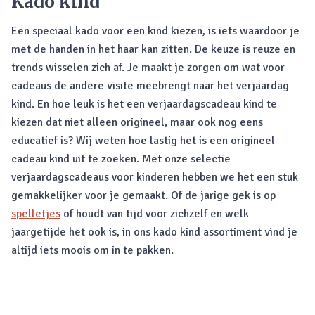
Kado kind
Een speciaal kado voor een kind kiezen, is iets waardoor je
met de handen in het haar kan zitten. De keuze is reuze en
trends wisselen zich af. Je maakt je zorgen om wat voor
cadeaus de andere visite meebrengt naar het verjaardag
kind. En hoe leuk is het een verjaardagscadeau kind te
kiezen dat niet alleen origineel, maar ook nog eens
educatief is? Wij weten hoe lastig het is een origineel
cadeau kind uit te zoeken. Met onze selectie
verjaardagscadeaus voor kinderen hebben we het een stuk
gemakkelijker voor je gemaakt. Of de jarige gek is op
spelletjes
of houdt van tijd voor zichzelf en welk
jaargetijde het ook is, in ons kado kind assortiment vind je
altijd iets moois om in te pakken.