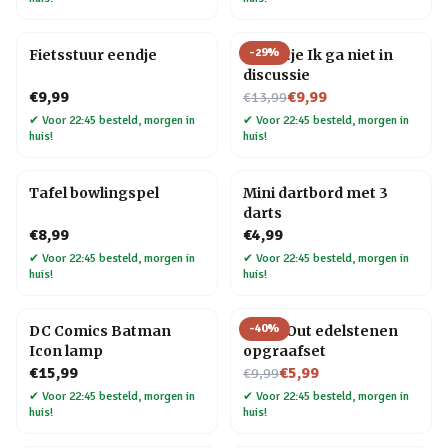
-
29
%
Fietsstuur eendje
Tegeltje Ik ga niet in
discussie
Nu voor
€9,99
€9,99
€13,99
✔
Voor 22:45 besteld, morgen in
✔
Voor 22:45 besteld, morgen in
huis!
huis!
Tafel bowlingspel
Mini dartbord met 3
darts
€8,99
€4,99
✔
Voor 22:45 besteld, morgen in
✔
Voor 22:45 besteld, morgen in
huis!
huis!
-
40
%
DC Comics Batman
Dig It Out edelstenen
Icon lamp
opgraafset
Nu voor
€15,99
€5,99
€9,99
✔
Voor 22:45 besteld, morgen in
✔
Voor 22:45 besteld, morgen in
huis!
huis!