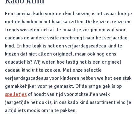
Kado kind
Een speciaal kado voor een kind kiezen, is iets waardoor je
met de handen in het haar kan zitten. De keuze is reuze en
trends wisselen zich af. Je maakt je zorgen om wat voor
cadeaus de andere visite meebrengt naar het verjaardag
kind. En hoe leuk is het een verjaardagscadeau kind te
kiezen dat niet alleen origineel, maar ook nog eens
educatief is? Wij weten hoe lastig het is een origineel
cadeau kind uit te zoeken. Met onze selectie
verjaardagscadeaus voor kinderen hebben we het een stuk
gemakkelijker voor je gemaakt. Of de jarige gek is op
spelletjes
of houdt van tijd voor zichzelf en welk
jaargetijde het ook is, in ons kado kind assortiment vind je
altijd iets moois om in te pakken.