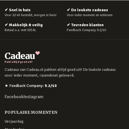
✔
Snel in huis
✔
De leukste cadeaus
Voor 22:45 besteld, morgen in huis!
Voor ieder moment en iedereen
✔
Makkelijk & veilig
✔
Tevreden klanten
Betaal o.a. met iDEAL
Feedback Company 9.2/10
Cadeau
Pakt altijd goed uit!
Cadeaus van Cadeau.nl pakken altijd goed uit! De leukste cadeaus
voor ieder moment, razendsnel geleverd.
★
Feedback Company
:
9.2
/10
Facebook
Instagram
POPULAIRE MOMENTEN
Verjaardag