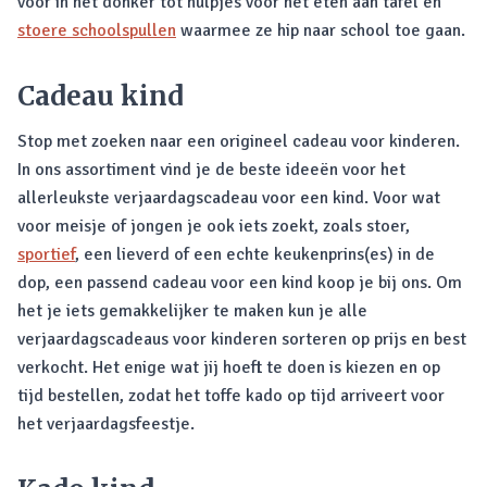
voor in het donker tot hulpjes voor het eten aan tafel en
stoere schoolspullen
waarmee ze hip naar school toe gaan.
Cadeau kind
Stop met zoeken naar een origineel cadeau voor kinderen.
In ons assortiment vind je de beste ideeën voor het
allerleukste verjaardagscadeau voor een kind. Voor wat
voor meisje of jongen je ook iets zoekt, zoals stoer,
sportief
, een lieverd of een echte keukenprins(es) in de
dop, een passend cadeau voor een kind koop je bij ons. Om
het je iets gemakkelijker te maken kun je alle
verjaardagscadeaus voor kinderen sorteren op prijs en best
verkocht. Het enige wat jij hoeft te doen is kiezen en op
tijd bestellen, zodat het toffe kado op tijd arriveert voor
het verjaardagsfeestje.