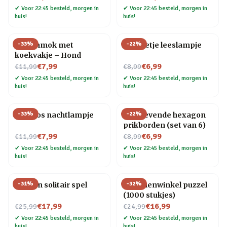
✔
Voor 22:45 besteld, morgen in
✔
Voor 22:45 besteld, morgen in
huis!
huis!
-
33
%
-
22
%
Dierenmok met
Mannetje leeslampje
koekvakje – Hond
Nu voor
Nu voor
€7,99
€6,99
€11,99
€8,99
✔
Voor 22:45 besteld, morgen in
✔
Voor 22:45 besteld, morgen in
huis!
huis!
-
33
%
-
22
%
Mini vos nachtlampje
Zelfklevende hexagon
prikborden (set van 6)
Nu voor
Nu voor
€7,99
€6,99
€11,99
€8,99
✔
Voor 22:45 besteld, morgen in
✔
Voor 22:45 besteld, morgen in
huis!
huis!
-
31
%
-
32
%
Houten solitair spel
Bloemenwinkel puzzel
(1000 stukjes)
Nu voor
Nu voor
€17,99
€16,99
€25,99
€24,99
✔
Voor 22:45 besteld, morgen in
✔
Voor 22:45 besteld, morgen in
huis!
huis!