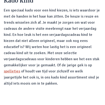
Kado kind
Een speciaal kado voor een kind kiezen, is iets waardoor je
met de handen in het haar kan zitten. De keuze is reuze en
trends wisselen zich af. Je maakt je zorgen om wat voor
cadeaus de andere visite meebrengt naar het verjaardag
kind. En hoe leuk is het een verjaardagscadeau kind te
kiezen dat niet alleen origineel, maar ook nog eens
educatief is? Wij weten hoe lastig het is een origineel
cadeau kind uit te zoeken. Met onze selectie
verjaardagscadeaus voor kinderen hebben we het een stuk
gemakkelijker voor je gemaakt. Of de jarige gek is op
spelletjes
of houdt van tijd voor zichzelf en welk
jaargetijde het ook is, in ons kado kind assortiment vind je
altijd iets moois om in te pakken.