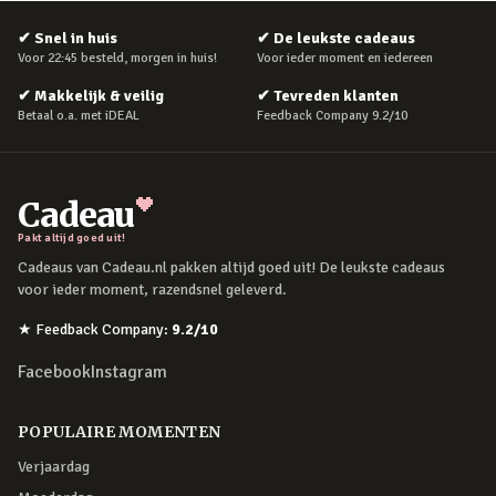
✔
Snel in huis
✔
De leukste cadeaus
Voor 22:45 besteld, morgen in huis!
Voor ieder moment en iedereen
✔
Makkelijk & veilig
✔
Tevreden klanten
Betaal o.a. met iDEAL
Feedback Company 9.2/10
Cadeau
Pakt altijd goed uit!
Cadeaus van Cadeau.nl pakken altijd goed uit! De leukste cadeaus
voor ieder moment, razendsnel geleverd.
★
Feedback Company
:
9.2
/10
Facebook
Instagram
POPULAIRE MOMENTEN
Verjaardag