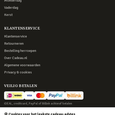
Moederdag
Vaderdag
Kerst
KLANTENSERVICE
Klantenservice
Retourneren
Bestelling herroepen
Over Cadeau.nl
Algemene voorwaarden
Privacy & cookies
VEILIG BETALEN
iDEAL, creditcard, PayPal of Billink achteraf betalen
BEZORGING
🍪 Cookies voor het leukste cadeau-advies