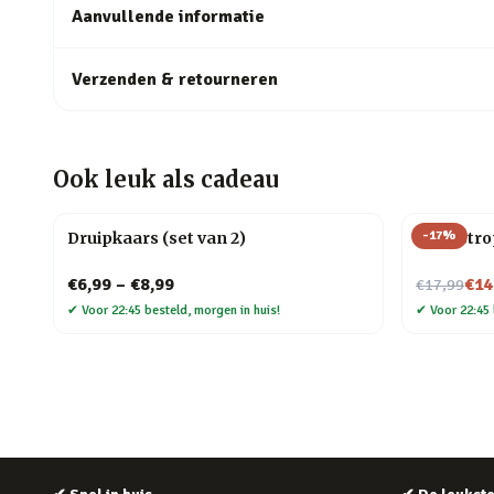
Aanvullende informatie
Verzenden & retourneren
Ook leuk als cadeau
-
17
%
Druipkaars (set van 2)
Cat-astro
Nu voor
€6,99
–
€8,99
€14
€17,99
✔
Voor 22:45 besteld, morgen in huis!
✔
Voor 22:45 