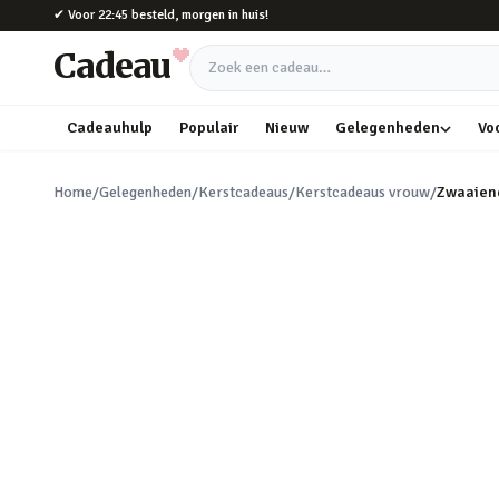
Naar hoofdinhoud
✔
Voor 22:45 besteld, morgen in huis!
Cadeau
Zoek een cadeau
Cadeauhulp
Populair
Nieuw
Gelegenheden
Vo
Home
/
Gelegenheden
/
Kerstcadeaus
/
Kerstcadeaus vrouw
/
Zwaaien