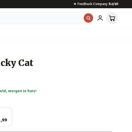
★
Feedback Company
9.2
/10
cky Cat
eld, morgen in huis!
,99