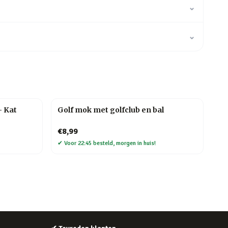
⌄
⌄
– Kat
Golf mok met golfclub en bal
€8,99
✔
Voor 22:45 besteld, morgen in huis!