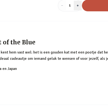
−
Aantal
+
:
1
 of the Blue
e kent hem vast wel: het is een gouden kat met een pootje dat h
 ideaal cadeautje om iemand geluk te wensen of voor jezelf, als 
a en Japan