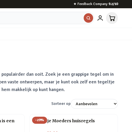
★
Feedback Company
9.2
/10
 populairder dan ooit. Zoek je een grappige tegel om in
ben vaste ontwerpen, maar je kunt ook zelf een tegeltje
e hem makkelijk op kunt hangen.
Sorteer op
-
29
%
 is een
Tegeltje Moeders huisregels