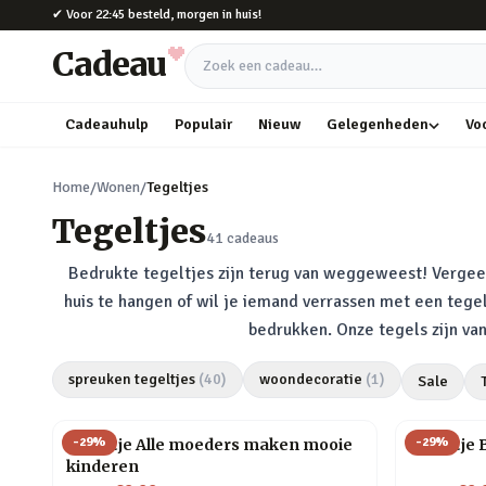
Naar hoofdinhoud
✔
Voor 22:45 besteld, morgen in huis!
Cadeau
Zoek een cadeau
Cadeauhulp
Populair
Nieuw
Gelegenheden
Vo
Home
/
Wonen
/
Tegeltjes
Tegeltjes
41
cadeaus
Bedrukte tegeltjes zijn terug van weggeweest! Vergeet 
huis te hangen of wil je iemand verrassen met een tege
bedrukken. Onze tegels zijn va
spreuken tegeltjes
(
40
)
woondecoratie
(
1
)
Sale
-
29
%
-
29
%
Tegeltje Alle moeders maken mooie
Tegeltje 
kinderen