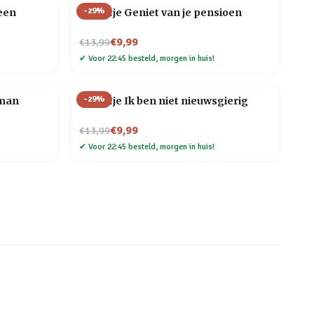
-
29
%
een
Tegeltje Geniet van je pensioen
Nu voor
€9,99
€13,99
✔
Voor 22:45 besteld, morgen in huis!
-
29
%
 man
Tegeltje Ik ben niet nieuwsgierig
Nu voor
€9,99
€13,99
✔
Voor 22:45 besteld, morgen in huis!