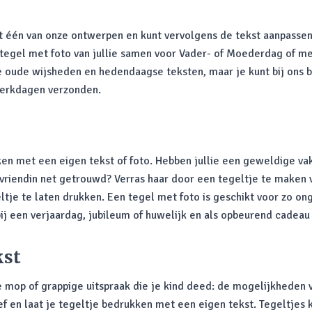
it één van onze ontwerpen en kunt vervolgens de tekst aanpassen
egel met foto van jullie samen voor Vader- of Moederdag of met
he oude wijsheden en hedendaagse teksten, maar je kunt bij ons
werkdagen verzonden.
en met een eigen tekst of foto. Hebben jullie een geweldige vak
e vriendin net getrouwd? Verras haar door een tegeltje te maken 
eltje te laten drukken. Een tegel met foto is geschikt voor zo o
n bij een verjaardag, jubileum of huwelijk en als opbeurend cade
kst
e mop of grappige uitspraak die je kind deed: de mogelijkheden v
ef en laat je tegeltje bedrukken met een eigen tekst. Tegeltje