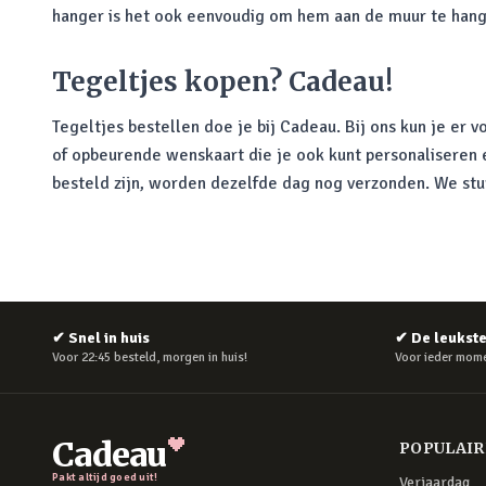
hanger is het ook eenvoudig om hem aan de muur te hangen
Tegeltjes kopen? Cadeau!
Tegeltjes bestellen doe je bij Cadeau. Bij ons kun je er 
of opbeurende wenskaart die je ook kunt personaliseren 
besteld zijn, worden dezelfde dag nog verzonden. We stur
✔
Snel in huis
✔
De leukst
Voor 22:45 besteld, morgen in huis!
Voor ieder mome
Cadeau
POPULAI
Pakt altijd goed uit!
Verjaardag