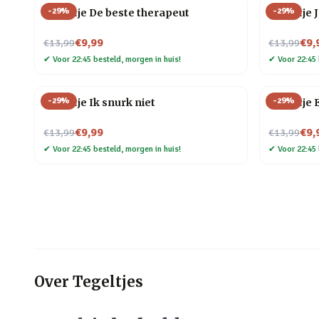
-
29
%
-
29
%
Tegeltje De beste therapeut
Tegeltje 
Nu voor
Nu voor
€9,99
€9,
€13,99
€13,99
✔
Voor 22:45 besteld, morgen in huis!
✔
Voor 22:45 
-
29
%
-
29
%
Tegeltje Ik snurk niet
Tegeltje 
Nu voor
Nu voor
€9,99
€9,
€13,99
€13,99
✔
Voor 22:45 besteld, morgen in huis!
✔
Voor 22:45 
Over
Tegeltjes