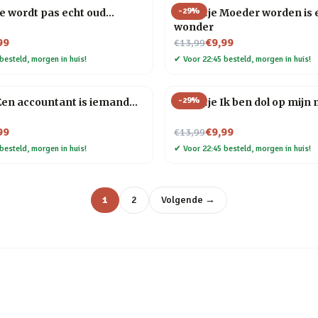
-
29
%
Je wordt pas echt oud…
Tegeltje Moeder worden is 
wonder
Nu voor
99
€9,99
€13,99
besteld, morgen in huis!
✔
Voor 22:45 besteld, morgen in huis!
-
29
%
Een accountant is iemand…
Tegeltje Ik ben dol op mijn
Nu voor
99
€9,99
€13,99
besteld, morgen in huis!
✔
Voor 22:45 besteld, morgen in huis!
1
2
Volgende →