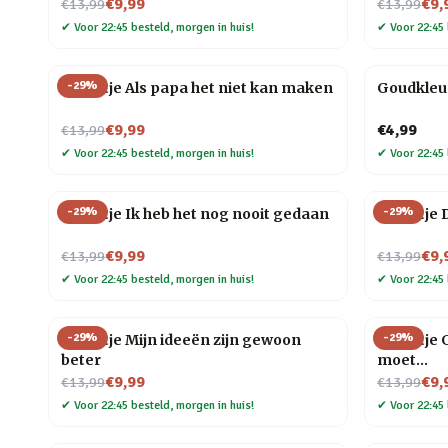
Nu voor
Nu voor
€9,99
€9,
€13,99
€13,99
✔
Voor 22:45 besteld, morgen in huis!
✔
Voor 22:45 
-
29
%
Tegeltje Als papa het niet kan maken
Goudkleu
Nu voor
€9,99
€4,99
€13,99
✔
Voor 22:45 besteld, morgen in huis!
✔
Voor 22:45 
-
29
%
-
29
%
Tegeltje Ik heb het nog nooit gedaan
Tegeltje 
Nu voor
Nu voor
€9,99
€9,
€13,99
€13,99
✔
Voor 22:45 besteld, morgen in huis!
✔
Voor 22:45 
-
29
%
-
29
%
Tegeltje Mijn ideeën zijn gewoon
Tegeltje G
beter
moet…
Nu voor
Nu voor
€9,99
€9,
€13,99
€13,99
✔
Voor 22:45 besteld, morgen in huis!
✔
Voor 22:45 