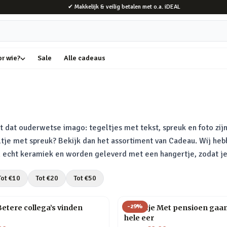
✔ Makkelijk & veilig betalen met o.a. iDEAL
or wie?
Sale
Alle cadeaus
dat ouderwetse imago: tegeltjes met tekst, spreuk en foto zijn
ltje met spreuk? Bekijk dan het assortiment van Cadeau. Wij heb
n echt keramiek en worden geleverd met een hangertje, zodat j
Tot €
10
Tot €
20
Tot €
50
-
29
%
Betere collega’s vinden
Tegeltje Met pensioen gaan
hele eer