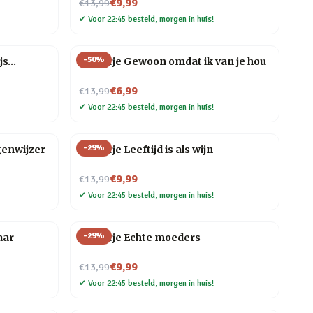
Nu voor
€9,99
€13,99
✔
Voor 22:45 besteld, morgen in huis!
-
50
%
ijs…
Tegeltje Gewoon omdat ik van je hou
Nu voor
€6,99
€13,99
✔
Voor 22:45 besteld, morgen in huis!
-
29
%
genwijzer
Tegeltje Leeftijd is als wijn
Nu voor
€9,99
€13,99
✔
Voor 22:45 besteld, morgen in huis!
-
29
%
aar
Tegeltje Echte moeders
Nu voor
€9,99
€13,99
✔
Voor 22:45 besteld, morgen in huis!