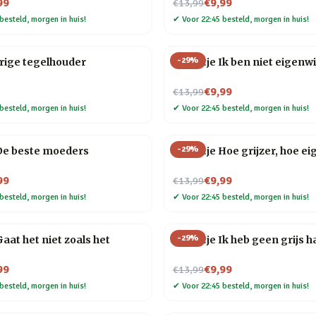
Nu voor
99
€9,99
€13,99
besteld, morgen in huis!
✔
Voor 22:45 besteld, morgen in huis!
-
29
%
rige tegelhouder
Tegeltje Ik ben niet eigenw
Nu voor
€9,99
€13,99
besteld, morgen in huis!
✔
Voor 22:45 besteld, morgen in huis!
-
29
%
De beste moeders
Tegeltje Hoe grijzer, hoe ei
Nu voor
99
€9,99
€13,99
besteld, morgen in huis!
✔
Voor 22:45 besteld, morgen in huis!
-
29
%
aat het niet zoals het
Tegeltje Ik heb geen grijs h
Nu voor
99
€9,99
€13,99
besteld, morgen in huis!
✔
Voor 22:45 besteld, morgen in huis!