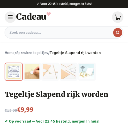
Naar hoofdinhoud
✔
Voor 22:45 besteld, morgen in huis!
Cadeau
Zoek een cadeau
Home
/
Spreuken tegeltjes
/
Tegeltje Slapend rijk worden
Tegeltje Slapend rijk worden
Nu voor
€9,99
€13,99
✔ Op voorraad —
Voor 22:45 besteld, morgen in huis!