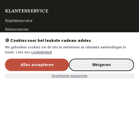
KLANTENSERVICE
Klantenservice
Retourneren
Bestelling herroepen
🍪 Cookies voor het leukste cadeau-advies
Over Cadeau.nl
We gebruiken cookies om de site te verbeteren en relevante aanbiedingen te
tonen. Lees ons
cookiebeleid
.
Algemene voorwaarden
Privacy & cookies
Alles accepteren
Weigeren
Nu voor
€9,99
In winkelwagen
€13,99
Voorkeuren aanpassen
VEILIG BETALEN
iDEAL, creditcard, PayPal of Billink achteraf betalen
BEZORGING
Voor 22:45 besteld, morgen in huis. Tot 365 dagen retourneren.