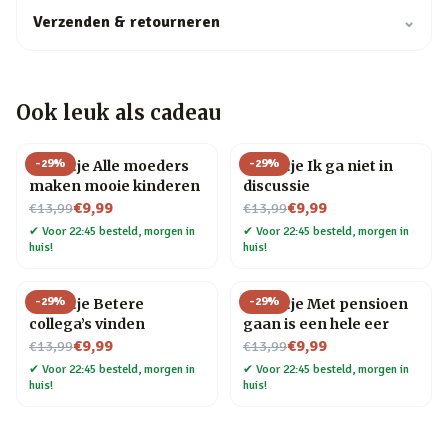
Verzenden & retourneren
⌄
Ook leuk als cadeau
-
29
%
-
29
%
Tegeltje Alle moeders
Tegeltje Ik ga niet in
maken mooie kinderen
discussie
Nu voor
Nu voor
€9,99
€9,99
€13,99
€13,99
✔
Voor 22:45 besteld, morgen in
✔
Voor 22:45 besteld, morgen in
huis!
huis!
-
29
%
-
29
%
Tegeltje Betere
Tegeltje Met pensioen
collega’s vinden
gaan is een hele eer
Nu voor
Nu voor
€9,99
€9,99
€13,99
€13,99
✔
Voor 22:45 besteld, morgen in
✔
Voor 22:45 besteld, morgen in
huis!
huis!