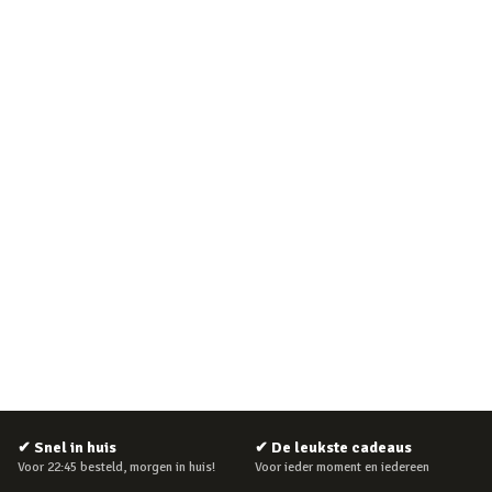
✔
Snel in huis
✔
De leukste cadeaus
Voor 22:45 besteld, morgen in huis!
Voor ieder moment en iedereen