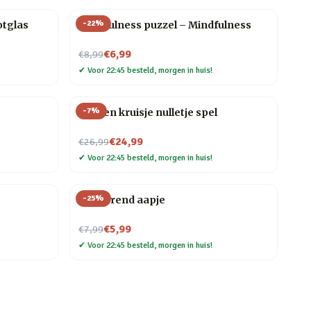
-
22
%
otglas
Mindfulness puzzel – Mindfulness
Nu voor
€6,99
€8,99
✔
Voor 22:45 besteld, morgen in huis!
-
7
%
Houten kruisje nulletje spel
Nu voor
€24,99
€26,99
✔
Voor 22:45 besteld, morgen in huis!
-
25
%
e
Slingerend aapje
Nu voor
€5,99
€7,99
✔
Voor 22:45 besteld, morgen in huis!