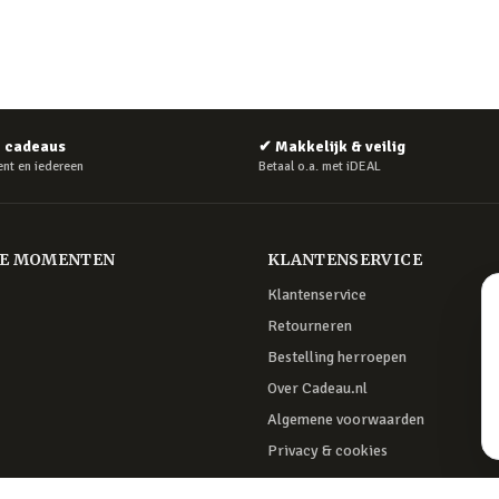
e cadeaus
✔
Makkelijk & veilig
nt en iedereen
Betaal o.a. met iDEAL
RE MOMENTEN
KLANTENSERVICE
Klantenservice
Retourneren
Bestelling herroepen
Over Cadeau.nl
Algemene voorwaarden
Privacy & cookies