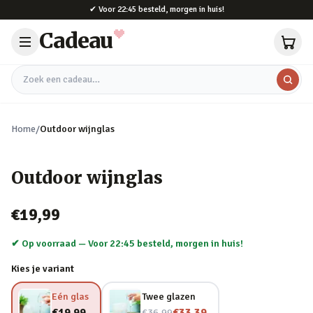
Naar hoofdinhoud
✔
Voor 22:45 besteld, morgen in huis!
Cadeau
Zoek een cadeau
Home
/
Outdoor wijnglas
Outdoor wijnglas
€19,99
✔ Op voorraad —
Voor 22:45 besteld, morgen in huis!
Kies je variant
Eén glas
Twee glazen
Nu voor
€19,99
€33,39
€36,99