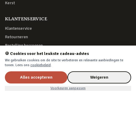
Kerst
KLANTENSERVICE
Klantenservice
Retourneren
Bestelling herroepen
🍪 Cookies voor het leukste cadeau-advies
Over Cadeau.nl
We gebruiken cookies om de site te verbeteren en relevante aanbiedingen te
Algemene voorwaarden
tonen. Lees ons
cookiebeleid
.
Privacy & cookies
Alles accepteren
Weigeren
Eén glas
In winkelwagen
VEILIG BETALEN
€19,99
Voorkeuren aanpassen
iDEAL, creditcard, PayPal of Billink achteraf betalen
BEZORGING
Voor 22:45 besteld, morgen in huis. Tot 365 dagen retourneren.