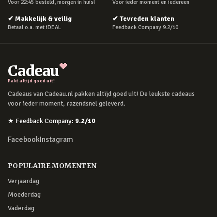
Voor 22:45 besteld, morgen in huis!
Voor ieder moment en iedereen
✔
Makkelijk & veilig
✔
Tevreden klanten
Betaal o.a. met iDEAL
Feedback Company 9.2/10
Cadeau
Pakt altijd goed uit!
Cadeaus van Cadeau.nl pakken altijd goed uit! De leukste cadeaus
voor ieder moment, razendsnel geleverd.
★
Feedback Company
:
9.2
/10
Facebook
Instagram
POPULAIRE MOMENTEN
Verjaardag
Moederdag
Vaderdag