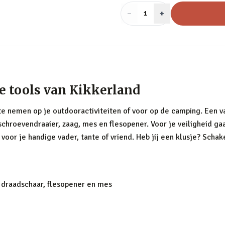
−
Aantal
+
:
1
de tools van Kikkerland
te nemen op je outdooractiviteiten of voor op de camping. Een van
schroevendraaier, zaag, mes en flesopener. Voor je veiligheid gaa
 voor je handige vader, tante of vriend. Heb jij een klusje? Schak
, draadschaar, flesopener en mes