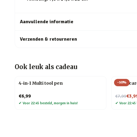
Aanvullende informatie
Verzenden & retourneren
Ook leuk als cadeau
-
50
%
4-in-1 Multi tool pen
Creditcar
Nu voor
€6,99
€3,9
€7,99
✔
Voor 22:45 besteld, morgen in huis!
✔
Voor 22:45 