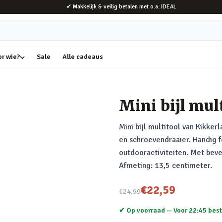
✔ Makkelijk & veilig betalen met o.a. iDEAL
or wie?
Sale
Alle cadeaus
Mini bijl mul
Mini bijl multitool van Kikker
en schroevendraaier. Handig 
outdooractiviteiten. Met bevei
Afmeting: 13,5 centimeter.
Nu voor
€22,59
€24,99
✔ Op voorraad —
Voor 22:45 best