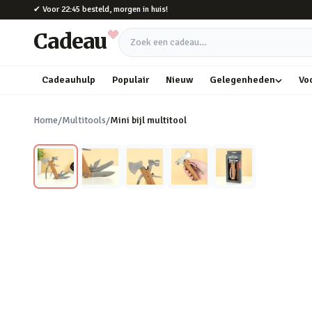
Naar hoofdinhoud
✔
Voor 22:45 besteld, morgen in huis!
Cadeau
Zoek een cadeau
Cadeauhulp
Populair
Nieuw
Gelegenheden
Vo
Home
/
Multitools
/
Mini bijl multitool