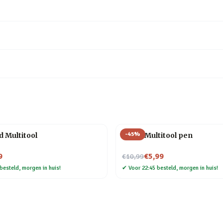
-
45
%
d Multitool
6-in-1 Multitool pen
Nu voor
9
€5,99
€10,99
besteld, morgen in huis!
✔
Voor 22:45 besteld, morgen in huis!