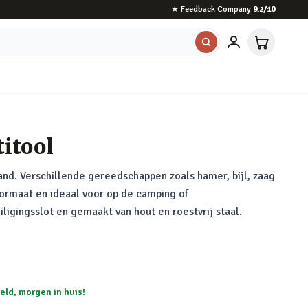
★
Feedback Company
9.2
/10
titool
land. Verschillende gereedschappen zoals hamer, bijl, zaag
formaat en ideaal voor op de camping of
ligingsslot en gemaakt van hout en roestvrij staal.
eld, morgen in huis!