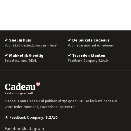
✔
Snel in huis
✔
De leukste cadeaus
Voor 22:45 besteld, morgen in huis!
Voor ieder moment en iedereen
✔
Makkelijk & veilig
✔
Tevreden klanten
Betaal o.a. met iDEAL
Feedback Company 9.2/10
Cadeau
Pakt altijd goed uit!
Cadeaus van Cadeau.nl pakken altijd goed uit! De leukste cadeaus
voor ieder moment, razendsnel geleverd.
★
Feedback Company
:
9.2
/10
Facebook
Instagram