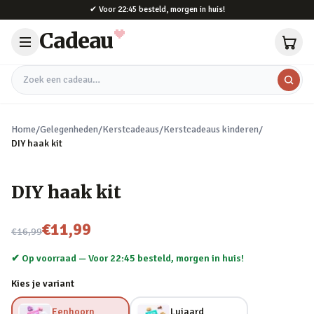
Naar hoofdinhoud
✔
Voor 22:45 besteld, morgen in huis!
Cadeau
Zoek een cadeau
Home
/
Gelegenheden
/
Kerstcadeaus
/
Kerstcadeaus kinderen
/
DIY haak kit
DIY haak kit
Nu voor
€11,99
€16,99
✔ Op voorraad —
Voor 22:45 besteld, morgen in huis!
Kies je variant
Eenhoorn
Luiaard