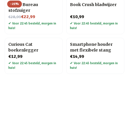
-
21
%
Henry Bureau
Book Crush bladwijzer
stofzuiger
Nu voor
€22,99
€10,99
€28,99
✔
Voor 22:45 besteld, morgen in
✔
Voor 22:45 besteld, morgen in
huis!
huis!
Curious Cat
Smartphone houder
boekenlegger
met flexibele stang
€12,99
€14,99
✔
Voor 22:45 besteld, morgen in
✔
Voor 22:45 besteld, morgen in
huis!
huis!