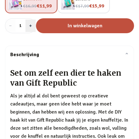
Nu voor
Nu voor
€11,99
€15,99
€16,99
€17,99
−
Aantal
+
:
In winkelwagen
1
Beschrijving
⌄
Set om zelf een dier te haken
van Gift Republic
Als je altijd al dol bent geweest op creatieve
cadeautjes, maar geen idee hebt waar je moet
beginnen, dan hebben wij een oplossing. Met de DIY
haak kit van Gift Republic haak jij je eigen knuffeltje. In
deze set zitten alle benodigdheden, zoals wol, vulling
voor de knuffel en natuurlijk instructies. Ook leuk om