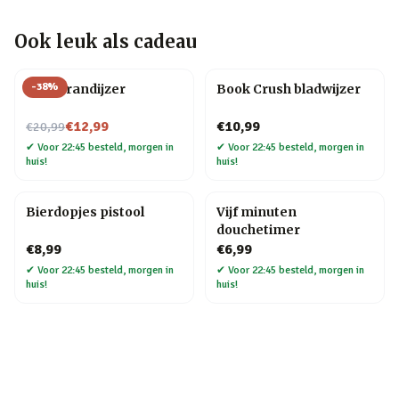
Ook leuk als cadeau
-
38
%
BBQ brandijzer
Book Crush bladwijzer
Nu voor
€12,99
€10,99
€20,99
✔
Voor 22:45 besteld, morgen in
✔
Voor 22:45 besteld, morgen in
huis!
huis!
Bierdopjes pistool
Vijf minuten
douchetimer
€8,99
€6,99
✔
Voor 22:45 besteld, morgen in
✔
Voor 22:45 besteld, morgen in
huis!
huis!