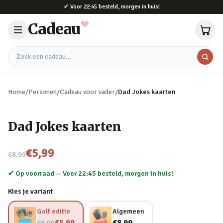
Naar hoofdinhoud
✔
Voor 22:45 besteld, morgen in huis!
Cadeau
Zoek een cadeau
Home
/
Personen
/
Cadeau voor vader
/
Dad Jokes kaarten
Dad Jokes kaarten
Nu voor
€5,99
€8,99
✔ Op voorraad —
Voor 22:45 besteld, morgen in huis!
Kies je variant
Golf editie
Algemeen
Nu voor
€5,99
€8,99
€8,99