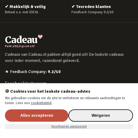
✔
Makkelijk & veilig
✔
Tevreden klanten
Betaal o.a. met iDEAL
Feedback Company 9.2/10
Cadeau
Pakt altijd goed uit!
Cadeaus van Cadeau.nl pakken altijd goed uit! De leukste cadeaus
voor ieder moment, razendsnel geleverd.
★
Feedback Company
:
9.2
/10
Facebook
Instagram
🍪 Cookies voor het leukste cadeau-advies
We gebruiken cookies om de site te verbeteren en relevante aanbiedingen te
POPULAIRE MOMENTEN
tonen. Lees ons
cookiebeleid
.
Verjaardag
Alles accepteren
Weigeren
Moederdag
Voorkeuren aanpassen
Vaderdag
Kerst