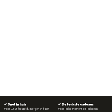
✔
Snel in huis
✔
De leukste cadeaus
Voor 22:45 besteld, morgen in huis!
Voor ieder moment en iedereen