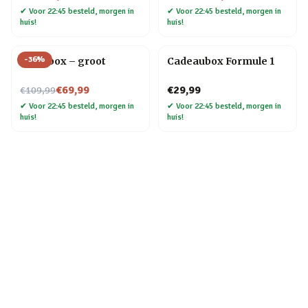
✔
Voor 22:45 besteld, morgen in
✔
Voor 22:45 besteld, morgen in
huis!
huis!
-
36
%
Kerstbox – groot
Cadeaubox Formule 1
Nu voor
€69,99
€29,99
€109,99
✔
Voor 22:45 besteld, morgen in
✔
Voor 22:45 besteld, morgen in
huis!
huis!