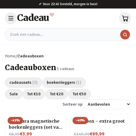
Naar hoofdinhoud
✔
Voor 22:45 besteld, morgen in huis!
Cadeau
Zoek een cadeau
Home
/
Cadeauboxen
Cadeauboxen
5
cadeaus
cadeausets
(
3
)
boekenleggers
(
1
)
Sale
Tot €
10
Tot €
20
Tot €
50
Sorteer op
-
43
%
-
40
%
Capibara magnetische
Kerstbox – extra groot
boekenleggers (set van
Nu voor
4)
Nu voor
€3,99
€89,99
€6,99
€149,99