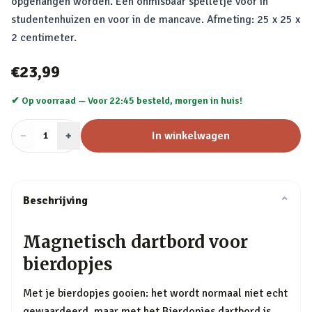
opgehangen worden. Een onmisbaar spelletje voor in
studentenhuizen en voor in de mancave. Afmeting: 25 x 25 x
2 centimeter.
€23,99
✔ Op voorraad —
Voor 22:45 besteld, morgen in huis!
−
Aantal
+
:
In winkelwagen
1
Beschrijving
⌄
Magnetisch dartbord voor
bierdopjes
Met je bierdopjes gooien: het wordt normaal niet echt
gewaardeerd, maar met het Bierdopjes dartbord is