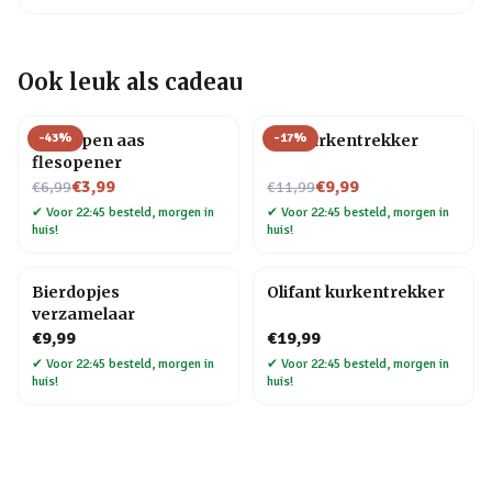
Ook leuk als cadeau
-
43
%
-
17
%
Schoppen aas
Kat kurkentrekker
flesopener
Nu voor
Nu voor
€3,99
€9,99
€6,99
€11,99
✔
Voor 22:45 besteld, morgen in
✔
Voor 22:45 besteld, morgen in
huis!
huis!
Bierdopjes
Olifant kurkentrekker
verzamelaar
€9,99
€19,99
✔
Voor 22:45 besteld, morgen in
✔
Voor 22:45 besteld, morgen in
huis!
huis!