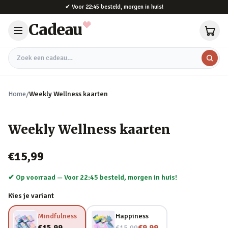
Naar hoofdinhoud
✔
Voor 22:45 besteld, morgen in huis!
Cadeau
Zoek een cadeau
Home
/
Weekly Wellness kaarten
Weekly Wellness kaarten
€15,99
✔ Op voorraad —
Voor 22:45 besteld, morgen in huis!
Kies je variant
Mindfulness
Happiness
Nu voor
€15,99
€9,99
€15,99