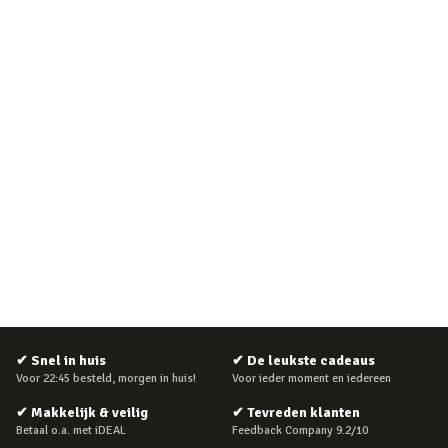
✔
Snel in huis
✔
De leukste cadeaus
Voor 22:45 besteld, morgen in huis!
Voor ieder moment en iedereen
✔
Makkelijk & veilig
✔
Tevreden klanten
Betaal o.a. met iDEAL
Feedback Company 9.2/10