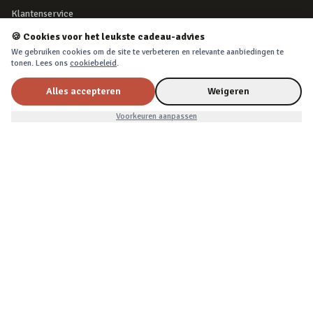
Klantenservice
Retourneren
🍪 Cookies voor het leukste cadeau-advies
We gebruiken cookies om de site te verbeteren en relevante aanbiedingen te
Bestelling herroepen
tonen. Lees ons
cookiebeleid
.
Over Cadeau.nl
Alles accepteren
Weigeren
Algemene voorwaarden
Mindfulness
Privacy & cookies
In winkelwagen
€15,99
Voorkeuren aanpassen
VEILIG BETALEN
iDEAL, creditcard, PayPal of Billink achteraf betalen
BEZORGING
Voor 22:45 besteld, morgen in huis. Tot 365 dagen retourneren.
©
2026
Cadeau.nl — Alle rechten voorbehouden
Algemene voorwaarden
·
Privacy & cookies
·
Cookievoorkeuren