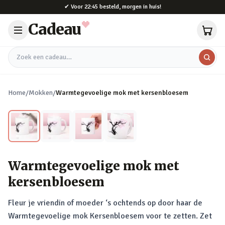
Naar hoofdinhoud
✔
Voor 22:45 besteld, morgen in huis!
Cadeau
Zoek een cadeau
Home
/
Mokken
/
Warmtegevoelige mok met kersenbloesem
Warmtegevoelige mok met
kersenbloesem
Fleur je vriendin of moeder ‘s ochtends op door haar de
Warmtegevoelige mok Kersenbloesem voor te zetten. Zet