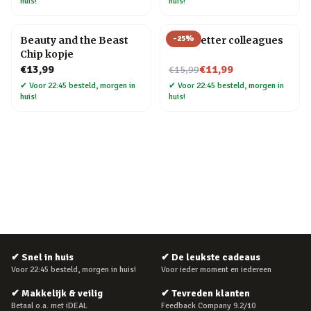
huis!
huis!
-
25
%
Beauty and the Beast
Mok Better colleagues
Chip kopje
Nu voor
€13,99
€11,99
€15,99
✔
Voor 22:45 besteld, morgen in
✔
Voor 22:45 besteld, morgen in
huis!
huis!
✔
Snel in huis
✔
De leukste cadeaus
Voor 22:45 besteld, morgen in huis!
Voor ieder moment en iedereen
✔
Makkelijk & veilig
✔
Tevreden klanten
Betaal o.a. met iDEAL
Feedback Company 9.2/10