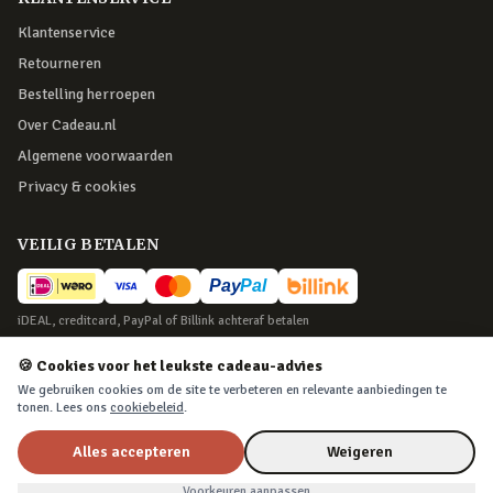
Klantenservice
Retourneren
Bestelling herroepen
Over Cadeau.nl
Algemene voorwaarden
Privacy & cookies
VEILIG BETALEN
iDEAL, creditcard, PayPal of Billink achteraf betalen
BEZORGING
🍪 Cookies voor het leukste cadeau-advies
We gebruiken cookies om de site te verbeteren en relevante aanbiedingen te
Voor 22:45 besteld, morgen in huis. Tot 365 dagen retourneren.
tonen. Lees ons
cookiebeleid
.
Alles accepteren
Weigeren
©
2026
Cadeau.nl — Alle rechten voorbehouden
Nu voor
€11,99
In winkelwagen
€13,99
Voorkeuren aanpassen