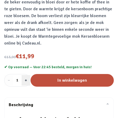
de beker eenvoudig in bloei door er hete koffie of thee in
te gieten. Door de warmte krijgt de kersenboom prachtige
roze bloesem. De boom verliest zijn kleurrijke bloemen
weer als de drank afkoelt. Geen zorgen: als je de mok
opnieuw vult dan staat ‘ie binnen enkele seconde weer in
bloei. Je koopt de Warmtegevoelige mok Kersenbloesem
online bij Cadeau.nl.
Nu voor
€11,99
€13,99
✔ Op voorraad —
Voor 22:45 besteld, morgen in huis!
−
Aantal
+
:
In winkelwagen
1
Beschrijving
⌄