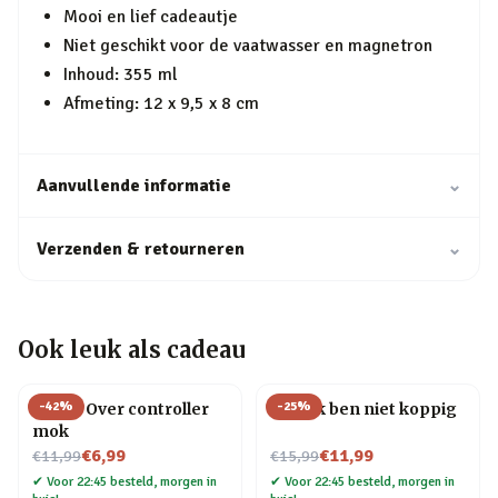
Mooi en lief cadeautje
Niet geschikt voor de vaatwasser en magnetron
Inhoud: 355 ml
Afmeting: 12 x 9,5 x 8 cm
Aanvullende informatie
⌄
Verzenden & retourneren
⌄
Ook leuk als cadeau
-
42
%
-
25
%
Game Over controller
Mok Ik ben niet koppig
mok
Nu voor
Nu voor
€6,99
€11,99
€11,99
€15,99
✔
Voor 22:45 besteld, morgen in
✔
Voor 22:45 besteld, morgen in