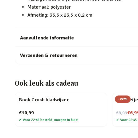
Materiaal: polyester
Afmeting: 33,3 x 23,5 x 0,2 cm
Aanvullende informatie
Verzenden & retourneren
Ook leuk als cadeau
-
22
%
Book Crush bladwijzer
Mannetje
Nu voor
€10,99
€6,9
€8,99
✔
Voor 22:45 besteld, morgen in huis!
✔
Voor 22:45 