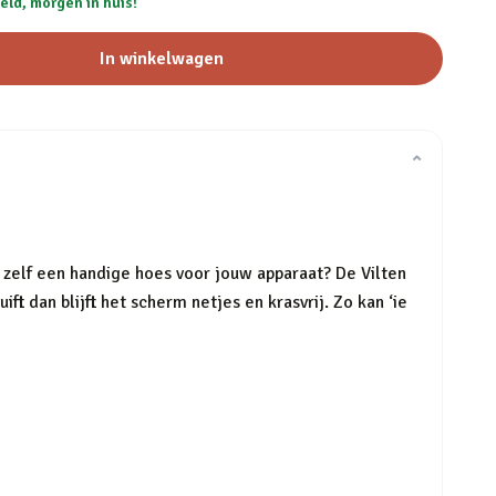
eld, morgen in huis!
In winkelwagen
⌄
 zelf een handige hoes voor jouw apparaat? De Vilten
ft dan blijft het scherm netjes en krasvrij. Zo kan ‘ie