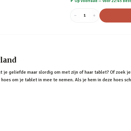
✔ Op voorraad —
Voor 22:45 best
−
Aantal
+
:
1
rland
je geliefde maar slordig om met zijn of haar tablet? Of zoek je
en hoes om je tablet in mee te nemen. Als je hem in deze hoes schui