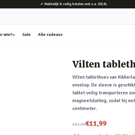
✔ Makkelijk & veilig betalen met o.a. iDEAL
or wie?
Sale
Alle cadeaus
Vilten tablet
Vilten tablethoes van Kikkerla
envelop. De sleeve is geschikt
tablet veilig transporteren z
magneetsluiting, zodat hij netj
centimeter.
Nu voor
€11,99
€12,99