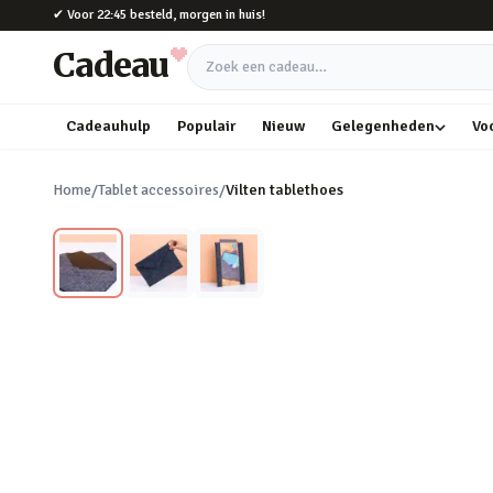
Naar hoofdinhoud
✔
Voor 22:45 besteld, morgen in huis!
Cadeau
Zoek een cadeau
Cadeauhulp
Populair
Nieuw
Gelegenheden
Vo
Home
/
Tablet accessoires
/
Vilten tablethoes