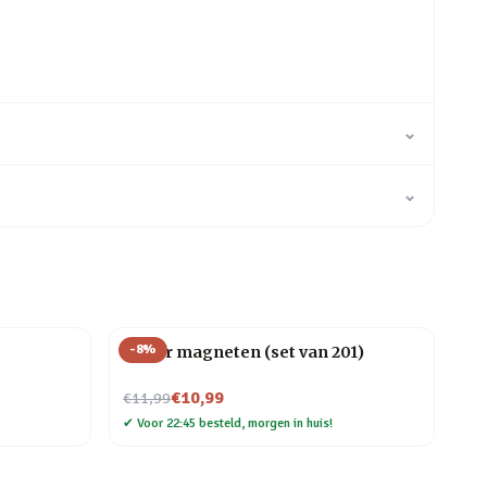
⌄
⌄
-
8
%
Letter magneten (set van 201)
Nu voor
€10,99
€11,99
✔
Voor 22:45 besteld, morgen in huis!