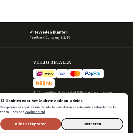
✔
Tevreden klanten
Feedback Company 9.2/10
VEILIG BETALEN
iDEAL, creditcard, PayPal of Billink achteraf betalen
🍪 Cookies voor het leukste cadeau-advies
BEZORGING
We gebruiken cookies om de site te verbeteren en relevante aanbiedingen te
Voor 22:45 besteld, morgen in huis. Tot 365
tonen. Lees ons
cookiebeleid
.
dagen retourneren.
Alles accepteren
Weigeren