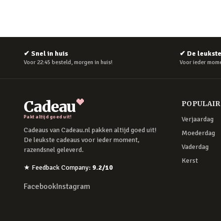
✔
Snel in huis
✔
De leukst
Voor 22:45 besteld, morgen in huis!
Voor ieder mome
Cadeau
POPULAI
Pakt altijd goed uit!
Verjaardag
Cadeaus van Cadeau.nl pakken altijd goed uit!
Moederdag
De leukste cadeaus voor ieder moment,
Vaderdag
razendsnel geleverd.
Kerst
★
Feedback Company
:
9.2
/10
Facebook
Instagram