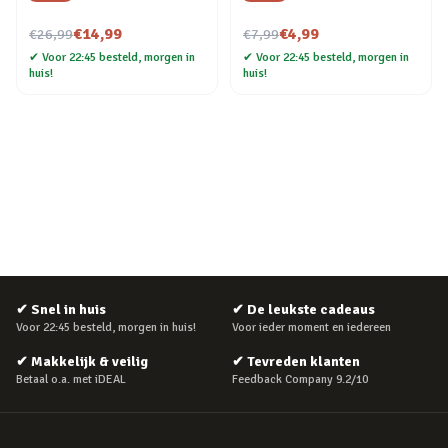
Nu voor
Nu voor
€14,99
€4,99
€26,99
€7,99
✔
Voor 22:45 besteld, morgen in
✔
Voor 22:45 besteld, morgen in
huis!
huis!
✔
Snel in huis
✔
De leukste cadeaus
Voor 22:45 besteld, morgen in huis!
Voor ieder moment en iedereen
✔
Makkelijk & veilig
✔
Tevreden klanten
Betaal o.a. met iDEAL
Feedback Company 9.2/10