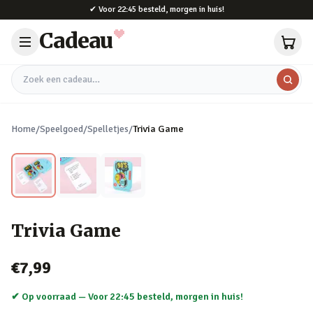
Naar hoofdinhoud
✔
Voor 22:45 besteld, morgen in huis!
Cadeau
Zoek een cadeau
Home
/
Speelgoed
/
Spelletjes
/
Trivia Game
Trivia Game
€7,99
✔ Op voorraad —
Voor 22:45 besteld, morgen in huis!