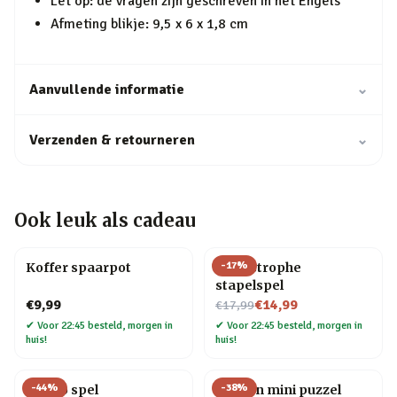
Let op: de vragen zijn geschreven in het Engels
Afmeting blikje: 9,5 x 6 x 1,8 cm
Aanvullende informatie
⌄
Verzenden & retourneren
⌄
Ook leuk als cadeau
-
17
%
Koffer spaarpot
Cat-astrophe
stapelspel
Nu voor
€9,99
€14,99
€17,99
✔
Voor 22:45 besteld, morgen in
✔
Voor 22:45 besteld, morgen in
huis!
huis!
-
44
%
-
38
%
Blingo spel
Houten mini puzzel