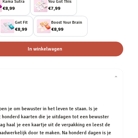
Kama Sutra
You Got This
€8,99
€7,99
Get Fit
Boost Your Brain
€8,99
€8,99
In winkelwagen
⌄
en je om bewuster in het leven te staan. Is je
it honderd kaarten die je uitdagen tot een bewuster
g haal je een kaartje uit de verpakking en leest de
daadwerkelijk door te maken. Na honderd dagen is je