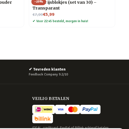
-
25
%
houder
Plastic ijsblokjes (set van 30) –
Transparant
Nu voor
€5,99
€7,99
✔
Voor 22:45 besteld, morgen in huis!
✔
Tevreden klanten
Feedback Company 9.2/10
VEILIG BETALEN
iDEAL, creditcard, PayPal of Billink achteraf betalen