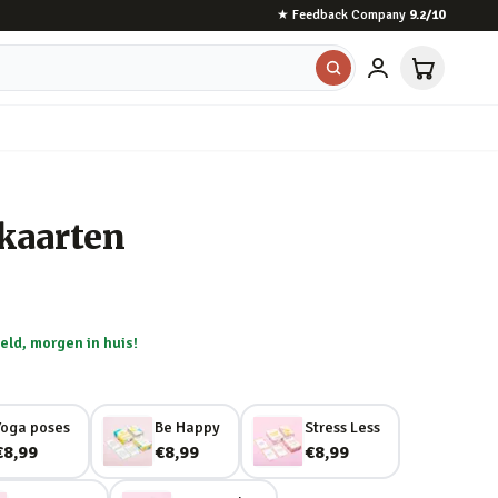
★
Feedback Company
9.2
/10
kaarten
eld, morgen in huis!
Yoga poses
Be Happy
Stress Less
€8,99
€8,99
€8,99