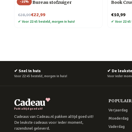
-
21
%
Henry Bureau stofzuiger
Book Crus
Nu voor
€22,99
€10,99
€28,99
✔
Voor 22:45 besteld, morgen in huis!
✔
Voor 22:45 
✔
Snel in huis
✔
De leukst
Voor 22:45 besteld, morgen in huis!
Voor ieder mome
Cadeau
POPULAI
Pakt altijd goed uit!
Verjaardag
Cadeaus van Cadeau.nl pakken altijd goed uit!
Moederdag
De leukste cadeaus voor ieder moment,
Vaderdag
razendsnel geleverd.