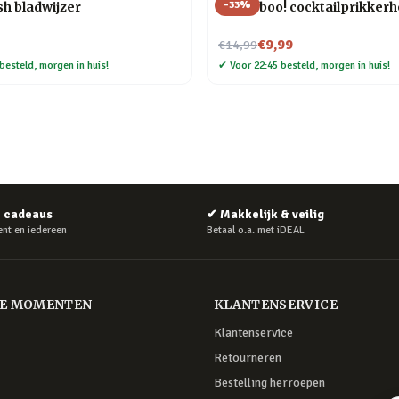
-
33
%
h bladwijzer
Pick a boo! cocktailprikker
Nu voor
€9,99
€14,99
besteld, morgen in huis!
✔
Voor 22:45 besteld, morgen in huis!
e cadeaus
✔
Makkelijk & veilig
nt en iedereen
Betaal o.a. met iDEAL
RE MOMENTEN
KLANTENSERVICE
Klantenservice
Retourneren
Bestelling herroepen