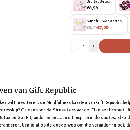
Digital Detox
€8,99
Mindful Meditation
Nu voor
€7,99
€8,99
−
Aantal
+
:
1
ven van Gift Republic
er wilt mediteren: de Mindfulness kaarten van Gift Republic help
 stresskip? Ga dan voor de Stress Less versie. Elke set bestaat u
tox en Get Fit, anderen bestaan uit inspirerende quotes. Elke da
lt veranderen, ben je al op de goede weg om die verandering ook 