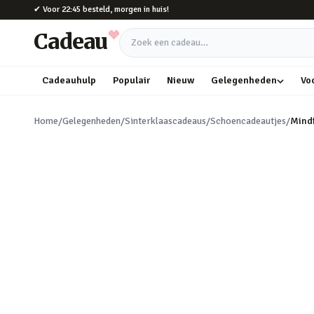
Naar hoofdinhoud
✔
Voor 22:45 besteld, morgen in huis!
Cadeau
Zoek een cadeau
Cadeauhulp
Populair
Nieuw
Gelegenheden
Vo
Home
/
Gelegenheden
/
Sinterklaascadeaus
/
Schoencadeautjes
/
Mindf